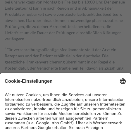
bei uns werktags von Montag bis Freitag bis 18:00 Uhr. Der genaue
Lieferzeitpunkt kann je nach Region und in Abhängigkeit der
Produktverfügbarkeit sowie vom Zustellzeitpunkt des Spediteurs
abweichen. Darüber hinaus können notwendige pharmazeutische
Prüfungen, die zu deiner Arzneimittelsicherheit dienen, die
Lieferfrist um die Dauer der Prüfungen einschließlich Klärungen
verlängern.
4
Für verschreibungspflichtige Medikamente stellt der Arzt ein
Rezept aus und der Patient erhält sie in der Apotheke. Die
gesetzliche Krankenversicherung übernimmt in der Regel die
Kosten dafür, der Versicherte trägt einen Teil davon als Zuzahlung
mit.
Grundsätzlich leisten Mitglieder Zuzahlungen in Höhe von zehn
Prozent des Abgabepreises,
mindestens
jedoch
fünf Euro
und
höchstens zehn Euro.
Es sind jedoch nie mehr als die tatsächlichen
Kosten der Leistung zu entrichten.
Diese Regeln gelten grundsätzlich auch für Online-Apotheken.
Bei Heilmitteln und häuslicher Krankenpflege beträgt die
Zuzahlung zehn Prozent der Kosten sowie zehn Euro je
Verordnung.
Um das Engagement der Versicherten für ihre eigene Gesundheit zu