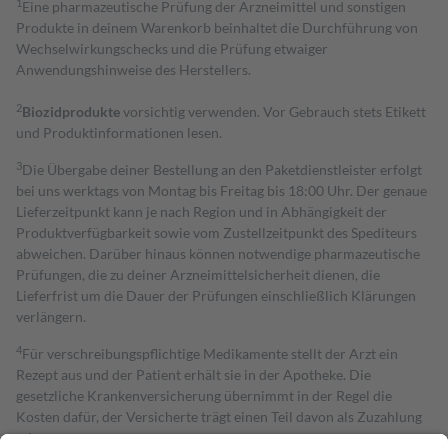
1
Eine pharmazeutische Prüfung der Arzneimittel und sonstigen
Produkte in deinem Warenkorb beinhaltet die Durchführung von
Wechselwirkungschecks und die Prüfung etwaiger
Anwendungshinweise des Herstellers.
2
Biozidprodukte
vorsichtig verwenden. Vor Gebrauch stets Etikett
und Produktinformationen lesen.
3
Die Übergabe deiner Bestellung an den Paketdienstleister erfolgt
bei uns werktags von Montag bis Freitag bis 18:00 Uhr. Der genaue
Lieferzeitpunkt kann je nach Region und in Abhängigkeit der
Produktverfügbarkeit sowie vom Zustellzeitpunkt des Spediteurs
abweichen. Darüber hinaus können notwendige pharmazeutische
Prüfungen, die zu deiner Arzneimittelsicherheit dienen, die
Lieferfrist um die Dauer der Prüfungen einschließlich Klärungen
verlängern.
4
Für verschreibungspflichtige Medikamente stellt der Arzt ein
Rezept aus und der Patient erhält sie in der Apotheke. Die
gesetzliche Krankenversicherung übernimmt in der Regel die
Kosten dafür, der Versicherte trägt einen Teil davon als Zuzahlung
mit.