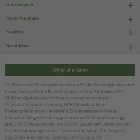
Unternehmen
Meine Apotheke
So geht's
Rechtliches
Widerruf erklären
Zu Risiken und Nebenwirkungen lesen Sie die Packungsbeilage und
fragen Sie Ihre Ärztin, Ihren Arzt oder in Ihrer Apotheke. AVP:
Üblicher Apothekenverkaufspreis berechnet nach der
Arzneimittelpreisverordnung. UVP: Unverbindliche
Preisempfehlung des Herstellers. Die angegebenen Preise
beinhalten die gesetzlich vorgeschriebene Mehrwertsteuer, ggf.
zzgl. 3,95 € Versandkosten. Ab 29,00 € Bestell­wert versand­kosten­
frei. Preisänderungen und Irrtümer vorbehalten. Alle Angebote
und Gratis-Beigaben nur solange der Vorrat reicht.