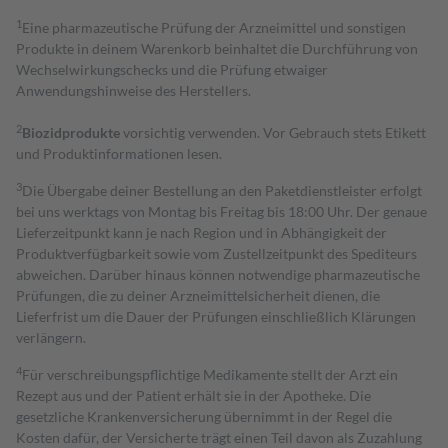
1
Eine pharmazeutische Prüfung der Arzneimittel und sonstigen
Produkte in deinem Warenkorb beinhaltet die Durchführung von
Wechselwirkungschecks und die Prüfung etwaiger
Anwendungshinweise des Herstellers.
2
Biozidprodukte
vorsichtig verwenden. Vor Gebrauch stets Etikett
und Produktinformationen lesen.
3
Die Übergabe deiner Bestellung an den Paketdienstleister erfolgt
bei uns werktags von Montag bis Freitag bis 18:00 Uhr. Der genaue
Lieferzeitpunkt kann je nach Region und in Abhängigkeit der
Produktverfügbarkeit sowie vom Zustellzeitpunkt des Spediteurs
abweichen. Darüber hinaus können notwendige pharmazeutische
Prüfungen, die zu deiner Arzneimittelsicherheit dienen, die
Lieferfrist um die Dauer der Prüfungen einschließlich Klärungen
verlängern.
4
Für verschreibungspflichtige Medikamente stellt der Arzt ein
Rezept aus und der Patient erhält sie in der Apotheke. Die
gesetzliche Krankenversicherung übernimmt in der Regel die
Kosten dafür, der Versicherte trägt einen Teil davon als Zuzahlung