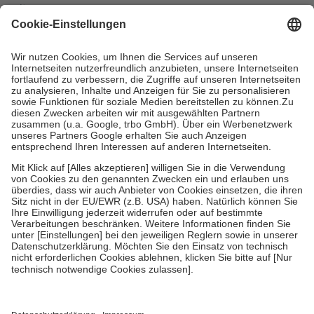
mit.
Grundsätzlich leisten Mitglieder Zuzahlungen in Höhe von zehn
Prozent des Abgabepreises,
mindestens
jedoch
fünf Euro
und
höchstens zehn Euro.
Es sind jedoch nie mehr als die tatsächlichen
Kosten der Leistung zu entrichten.
Diese Regeln gelten grundsätzlich auch für Online-Apotheken.
Bei Heilmitteln und häuslicher Krankenpflege beträgt die
Zuzahlung zehn Prozent der Kosten sowie zehn Euro je
Verordnung.
Um das Engagement der Versicherten für ihre eigene Gesundheit zu
stärken und die besondere Stellung der Familie zu unterstützen,
fallen
keine Zuzahlungen
an bei:
• Kindern und Jugendlichen bis zum vollendeten 18. Lebensjahr
mit Ausnahme der Fahrkosten
• Untersuchungen zur Vorsorge und Früherkennung, die von der
GKV getragen werden
• empfohlenen Schutzimpfungen
• Harn- und Blutteststreifen
Wir nutzen Trusted Shops als unabhängigen Dienstleister für die
Einholung von Bewertungen. Trusted Shops hat Maßnahmen
getroffen, um sicherzustellen, dass es sich um echte Bewertungen