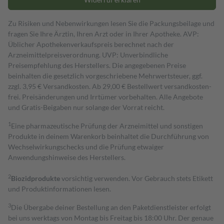
Zu Risiken und Nebenwirkungen lesen Sie die Packungsbeilage und
fragen Sie Ihre Ärztin, Ihren Arzt oder in Ihrer Apotheke. AVP:
Üblicher Apothekenverkaufspreis berechnet nach der
Arzneimittelpreisverordnung. UVP: Unverbindliche
Preisempfehlung des Herstellers. Die angegebenen Preise
beinhalten die gesetzlich vorgeschriebene Mehrwertsteuer, ggf.
zzgl. 3,95 € Versandkosten. Ab 29,00 € Bestell­wert versand­kosten­
frei. Preisänderungen und Irrtümer vorbehalten. Alle Angebote
und Gratis-Beigaben nur solange der Vorrat reicht.
1
Eine pharmazeutische Prüfung der Arzneimittel und sonstigen
Produkte in deinem Warenkorb beinhaltet die Durchführung von
Wechselwirkungschecks und die Prüfung etwaiger
Anwendungshinweise des Herstellers.
2
Biozidprodukte
vorsichtig verwenden. Vor Gebrauch stets Etikett
und Produktinformationen lesen.
3
Die Übergabe deiner Bestellung an den Paketdienstleister erfolgt
bei uns werktags von Montag bis Freitag bis 18:00 Uhr. Der genaue