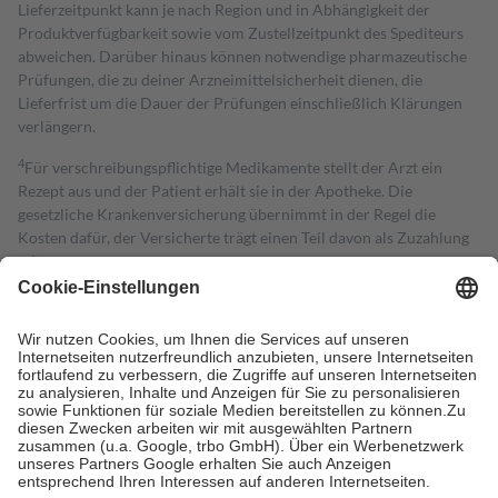
Lieferzeitpunkt kann je nach Region und in Abhängigkeit der
Produktverfügbarkeit sowie vom Zustellzeitpunkt des Spediteurs
abweichen. Darüber hinaus können notwendige pharmazeutische
Prüfungen, die zu deiner Arzneimittelsicherheit dienen, die
Lieferfrist um die Dauer der Prüfungen einschließlich Klärungen
verlängern.
4
Für verschreibungspflichtige Medikamente stellt der Arzt ein
Rezept aus und der Patient erhält sie in der Apotheke. Die
gesetzliche Krankenversicherung übernimmt in der Regel die
Kosten dafür, der Versicherte trägt einen Teil davon als Zuzahlung
mit.
Grundsätzlich leisten Mitglieder Zuzahlungen in Höhe von zehn
Prozent des Abgabepreises,
mindestens
jedoch
fünf Euro
und
höchstens zehn Euro.
Es sind jedoch nie mehr als die tatsächlichen
Kosten der Leistung zu entrichten.
Diese Regeln gelten grundsätzlich auch für Online-Apotheken.
Bei Heilmitteln und häuslicher Krankenpflege beträgt die
Zuzahlung zehn Prozent der Kosten sowie zehn Euro je
Verordnung.
Um das Engagement der Versicherten für ihre eigene Gesundheit zu
stärken und die besondere Stellung der Familie zu unterstützen,