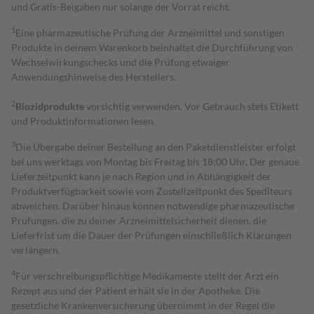
und Gratis-Beigaben nur solange der Vorrat reicht.
1
Eine pharmazeutische Prüfung der Arzneimittel und sonstigen
Produkte in deinem Warenkorb beinhaltet die Durchführung von
Wechselwirkungschecks und die Prüfung etwaiger
Anwendungshinweise des Herstellers.
2
Biozidprodukte
vorsichtig verwenden. Vor Gebrauch stets Etikett
und Produktinformationen lesen.
3
Die Übergabe deiner Bestellung an den Paketdienstleister erfolgt
bei uns werktags von Montag bis Freitag bis 18:00 Uhr. Der genaue
Lieferzeitpunkt kann je nach Region und in Abhängigkeit der
Produktverfügbarkeit sowie vom Zustellzeitpunkt des Spediteurs
abweichen. Darüber hinaus können notwendige pharmazeutische
Prüfungen, die zu deiner Arzneimittelsicherheit dienen, die
Lieferfrist um die Dauer der Prüfungen einschließlich Klärungen
verlängern.
4
Für verschreibungspflichtige Medikamente stellt der Arzt ein
Rezept aus und der Patient erhält sie in der Apotheke. Die
gesetzliche Krankenversicherung übernimmt in der Regel die