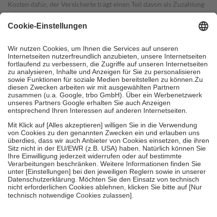
Kosten dafür, der Versicherte trägt einen Teil davon als Zuzahlung
mit.
Grundsätzlich leisten Mitglieder Zuzahlungen in Höhe von zehn
Prozent des Abgabepreises,
mindestens
jedoch
fünf Euro
und
höchstens zehn Euro.
Es sind jedoch nie mehr als die tatsächlichen
Kosten der Leistung zu entrichten.
Diese Regeln gelten grundsätzlich auch für Online-Apotheken.
Bei Heilmitteln und häuslicher Krankenpflege beträgt die
Zuzahlung zehn Prozent der Kosten sowie zehn Euro je
Verordnung.
Um das Engagement der Versicherten für ihre eigene Gesundheit zu
stärken und die besondere Stellung der Familie zu unterstützen,
fallen
keine Zuzahlungen
an bei:
• Kindern und Jugendlichen bis zum vollendeten 18. Lebensjahr
mit Ausnahme der Fahrkosten
• Untersuchungen zur Vorsorge und Früherkennung, die von der
GKV getragen werden
• empfohlenen Schutzimpfungen
• Harn- und Blutteststreifen
Wir nutzen Trusted Shops als unabhängigen Dienstleister für die
Einholung von Bewertungen. Trusted Shops hat Maßnahmen