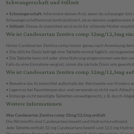
Schwangerschaft und Stillzeit
•
Schwangerschaft:
Informiere deinen Arzt, wenn du schwanger bist 
Schwangerschaftsmonat kontraindiziert, da es deinem ungeborenen 
•
Stillzeit:
Dieses Arzneimittel wird nicht für stillende Mütter empfo
Wie ist Candesartan Zentiva comp 32mg/12,5mg ei
Nimm Candesartan Zentiva comp immer genau nach Anweisung deines Ar
• Die übliche Dosis beträgt eine Tablette einmal täglich, vorzugsweise
• Die Tablette kann mit oder ohne Nahrung eingenommen werden und 
Falls du eine Einnahme vergisst, nimm die nächste Dosis wie gewohnt 
Wie ist Candesartan Zentiva comp 32mg/12,5mg au
• Bewahre das Arzneimittel außerhalb der Reichweite von Kindern au
• Lagere es bei Raumtemperatur und verwende es nicht nach Ablauf d
• Entsorge nicht benötigte Tabletten umweltgerecht, z. B. durch Abga
Weitere Informationen
Was Candesartan Zentiva comp 32mg/12,5mg enthält
Die Wirkstoffe sind Candesartancilexetil und Hydrochlorothiazid.
Jede Tablette enthält 32 mg Candesartancilexetil und 12,5 mg Hydroc
Die sonstigen Bestandteile sind:
Mannitol (E 421), Maisstärke, Copovid