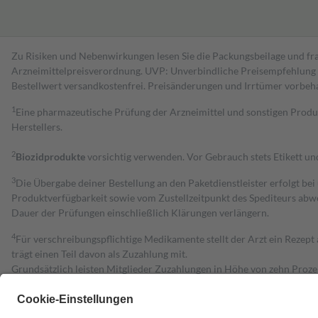
Zu Risiken und Nebenwirkungen lesen Sie die Packungsbeilage und fra
Arzneimittelpreisverordnung. UVP: Unverbindliche Preisempfehlung de
Bestell­wert versand­kosten­frei. Preisänderungen und Irrtümer vorbeh
1
Eine pharmazeutische Prüfung der Arzneimittel und sonstigen Pro
Herstellers.
2
Biozidprodukte
vorsichtig verwenden. Vor Gebrauch stets Etikett u
3
Die Übergabe deiner Bestellung an den Paketdienstleister erfolgt bei
Produktverfügbarkeit sowie vom Zustellzeitpunkt des Spediteurs abwe
Dauer der Prüfungen einschließlich Klärungen verlängern.
4
Für verschreibungspflichtige Medikamente stellt der Arzt ein Rezept 
trägt einen Teil davon als Zuzahlung mit.
Grundsätzlich leisten Mitglieder Zuzahlungen in Höhe von zehn Proz
zu entrichten.
Diese Regeln gelten grundsätzlich auch für Online-Apotheken.
Bei Heilmitteln und häuslicher Krankenpflege beträgt die Zuzahlung 