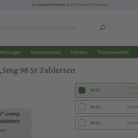
versandkostenfrei
ab 29 € und für E-Rezepte
letzungen
Sonnenschutz
Marken
Themenwelten
5mg 98 St Tabletten
Sparti
98 St
(0,33 € 
56 St
(0,43 € 
28 St
(0,65 € 