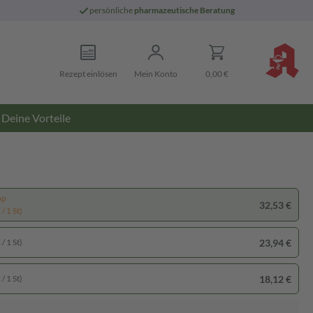
persönliche
pharmazeutische Beratung
Rezept einlösen
Mein Konto
0,00 €
Deine Vorteile
pp
32,53 €
/ 1 St)
23,94 €
/ 1 St)
18,12 €
/ 1 St)