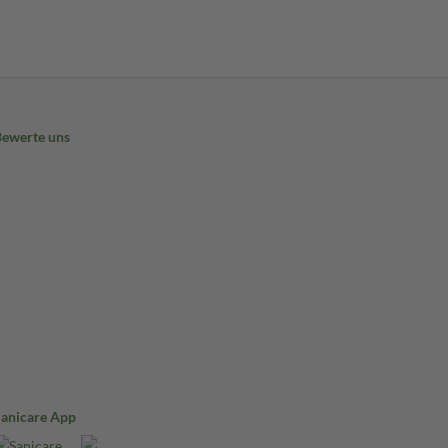
Bewerte uns
Sanicare App