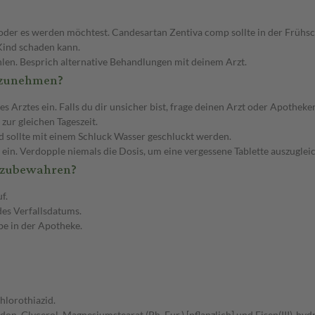
oder es werden möchtest. Candesartan Zentiva comp sollte in der Frühs
Kind schaden kann.
hlen. Besprich alternative Behandlungen mit deinem Arzt.
nzunehmen?
ztes ein. Falls du dir unsicher bist, frage deinen Arzt oder Apotheker
 zur gleichen Tageszeit.
sollte mit einem Schluck Wasser geschluckt werden.
ein. Verdopple niemals die Dosis, um eine vergessene Tablette auszuglei
fzubewahren?
f.
es Verfallsdatums.
be in der Apotheke.
hlorothiazid.
on, Glycerol, Magnesiumstearat (Ph. Eur.) [pflanzlich] und Eisen(III)-hyd