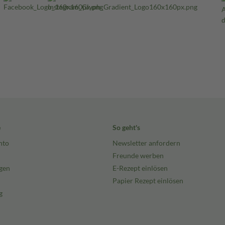
e
So geht's
nto
Newsletter anfordern
Freunde werben
gen
E-Rezept einlösen
Papier Rezept einlösen
g