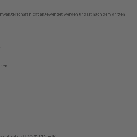
chwangerschaft nicht angewendet werden und ist nach dem dritten
.
chen.
roxid-oxid x H 2O (E 172, gelb)