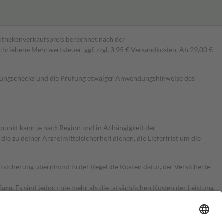
pothekenverkaufspreis berechnet nach der
hriebene Mehrwertsteuer, ggf. zzgl. 3,95 € Versandkosten. Ab 29,00 €
kungschecks und die Prüfung etwaiger Anwendungshinweise des
itpunkt kann je nach Region und in Abhängigkeit der
 zu deiner Arzneimittelsicherheit dienen, die Lieferfrist um die
ersicherung übernimmt in der Regel die Kosten dafür, der Versicherte
Euro.
Es sind jedoch nie mehr als die tatsächlichen Kosten der Leistung