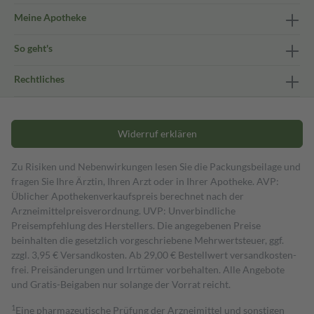
Meine Apotheke
So geht's
Rechtliches
Widerruf erklären
Zu Risiken und Nebenwirkungen lesen Sie die Packungsbeilage und
fragen Sie Ihre Ärztin, Ihren Arzt oder in Ihrer Apotheke. AVP:
Üblicher Apothekenverkaufspreis berechnet nach der
Arzneimittelpreisverordnung. UVP: Unverbindliche
Preisempfehlung des Herstellers. Die angegebenen Preise
beinhalten die gesetzlich vorgeschriebene Mehrwertsteuer, ggf.
zzgl. 3,95 € Versandkosten. Ab 29,00 € Bestell­wert versand­kosten­
frei. Preisänderungen und Irrtümer vorbehalten. Alle Angebote
und Gratis-Beigaben nur solange der Vorrat reicht.
1
Eine pharmazeutische Prüfung der Arzneimittel und sonstigen