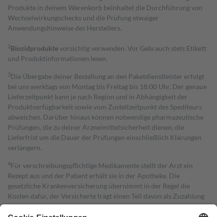
Produkte in deinem Warenkorb beinhaltet die Durchführung von
Wechselwirkungschecks und die Prüfung etwaiger
Anwendungshinweise des Herstellers.
2
Biozidprodukte
vorsichtig verwenden. Vor Gebrauch stets Etikett
und Produktinformationen lesen.
3
Die Übergabe deiner Bestellung an den Paketdienstleister erfolgt
bei uns werktags von Montag bis Freitag bis 18:00 Uhr. Der genaue
Lieferzeitpunkt kann je nach Region und in Abhängigkeit der
Produktverfügbarkeit sowie vom Zustellzeitpunkt des Spediteurs
abweichen. Darüber hinaus können notwendige pharmazeutische
Prüfungen, die zu deiner Arzneimittelsicherheit dienen, die
Lieferfrist um die Dauer der Prüfungen einschließlich Klärungen
verlängern.
4
Für verschreibungspflichtige Medikamente stellt der Arzt ein
Rezept aus und der Patient erhält sie in der Apotheke. Die
gesetzliche Krankenversicherung übernimmt in der Regel die
Kosten dafür, der Versicherte trägt einen Teil davon als Zuzahlung
mit.
Grundsätzlich leisten Mitglieder Zuzahlungen in Höhe von zehn