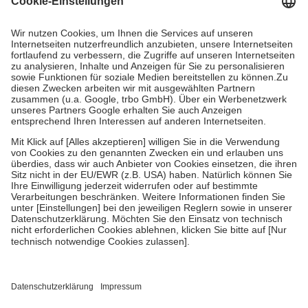
Prozent des Abgabepreises,
mindestens
jedoch
fünf Euro
und
höchstens zehn Euro.
Es sind jedoch nie mehr als die tatsächlichen
Kosten der Leistung zu entrichten.
Diese Regeln gelten grundsätzlich auch für Online-Apotheken.
Bei Heilmitteln und häuslicher Krankenpflege beträgt die
Zuzahlung zehn Prozent der Kosten sowie zehn Euro je
Verordnung.
Um das Engagement der Versicherten für ihre eigene Gesundheit zu
stärken und die besondere Stellung der Familie zu unterstützen,
fallen
keine Zuzahlungen
an bei:
• Kindern und Jugendlichen bis zum vollendeten 18. Lebensjahr
mit Ausnahme der Fahrkosten
• Untersuchungen zur Vorsorge und Früherkennung, die von der
GKV getragen werden
• empfohlenen Schutzimpfungen
• Harn- und Blutteststreifen
Wir nutzen Trusted Shops als unabhängigen Dienstleister für die
Einholung von Bewertungen. Trusted Shops hat Maßnahmen
getroffen, um sicherzustellen, dass es sich um echte Bewertungen
handelt. Mehr Informationen findest du hier: