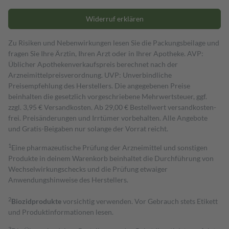
Widerruf erklären
Zu Risiken und Nebenwirkungen lesen Sie die Packungsbeilage und
fragen Sie Ihre Ärztin, Ihren Arzt oder in Ihrer Apotheke. AVP:
Üblicher Apothekenverkaufspreis berechnet nach der
Arzneimittelpreisverordnung. UVP: Unverbindliche
Preisempfehlung des Herstellers. Die angegebenen Preise
beinhalten die gesetzlich vorgeschriebene Mehrwertsteuer, ggf.
zzgl. 3,95 € Versandkosten. Ab 29,00 € Bestell­wert versand­kosten­
frei. Preisänderungen und Irrtümer vorbehalten. Alle Angebote
und Gratis-Beigaben nur solange der Vorrat reicht.
1
Eine pharmazeutische Prüfung der Arzneimittel und sonstigen
Produkte in deinem Warenkorb beinhaltet die Durchführung von
Wechselwirkungschecks und die Prüfung etwaiger
Anwendungshinweise des Herstellers.
2
Biozidprodukte
vorsichtig verwenden. Vor Gebrauch stets Etikett
und Produktinformationen lesen.
3