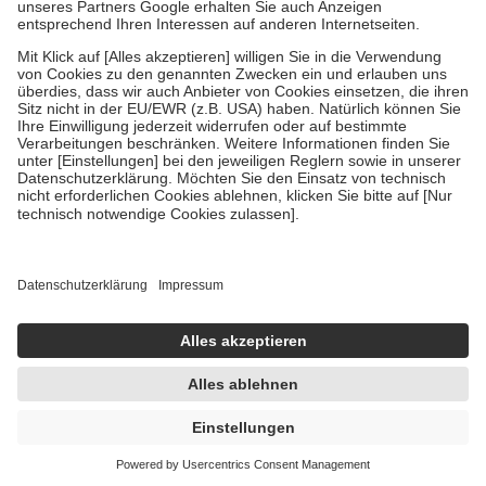
Um das Engagement der Versicherten für ihre eigene Gesundheit zu
stärken und die besondere Stellung der Familie zu unterstützen,
fallen
keine Zuzahlungen
an bei:
• Kindern und Jugendlichen bis zum vollendeten 18. Lebensjahr
mit Ausnahme der Fahrkosten
• Untersuchungen zur Vorsorge und Früherkennung, die von der
GKV getragen werden
• empfohlenen Schutzimpfungen
• Harn- und Blutteststreifen
Wir nutzen Trusted Shops als unabhängigen Dienstleister für die
Einholung von Bewertungen. Trusted Shops hat Maßnahmen
getroffen, um sicherzustellen, dass es sich um echte Bewertungen
handelt. Mehr Informationen findest du hier:
https://help.etrusted.com/hc/de/articles/4419944605341
Einige Bilder und Inhalte wurden unter Zuhilfenahme künstlicher
Intelligenz erstellt.