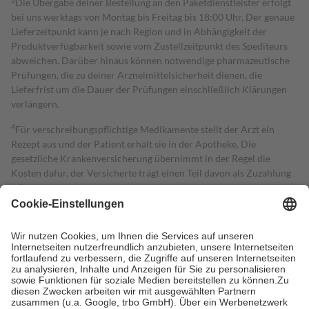
Die Übergabe deiner Bestellung an den Paketdienstleister erfolgt
bei uns werktags von Montag bis Freitag bis 18:00 Uhr. Der genaue
Lieferzeitpunkt kann je nach Region und in Abhängigkeit der
Produktverfügbarkeit sowie vom Zustellzeitpunkt des Spediteurs
abweichen. Darüber hinaus können notwendige pharmazeutische
Prüfungen, die zu deiner Arzneimittelsicherheit dienen, die
Lieferfrist um die Dauer der Prüfungen einschließlich Klärungen
verlängern.
4
Für verschreibungspflichtige Medikamente stellt der Arzt ein
Rezept aus und der Patient erhält sie in der Apotheke. Die
gesetzliche Krankenversicherung übernimmt in der Regel die
Kosten dafür, der Versicherte trägt einen Teil davon als Zuzahlung
mit.
Grundsätzlich leisten Mitglieder Zuzahlungen in Höhe von zehn
Prozent des Abgabepreises,
mindestens
jedoch
fünf Euro
und
höchstens zehn Euro.
Es sind jedoch nie mehr als die tatsächlichen
Kosten der Leistung zu entrichten.
Diese Regeln gelten grundsätzlich auch für Online-Apotheken.
Bei Heilmitteln und häuslicher Krankenpflege beträgt die
Zuzahlung zehn Prozent der Kosten sowie zehn Euro je
Verordnung.