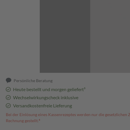
Abbildung kann abweichen
Persönliche Beratung
Heute bestellt und morgen geliefert³
Wechselwirkungscheck inklusive
Versandkostenfreie Lieferung
Bei der Einlösung eines Kassenrezeptes werden nur die gesetzlichen 
Rechnung gestellt.⁴