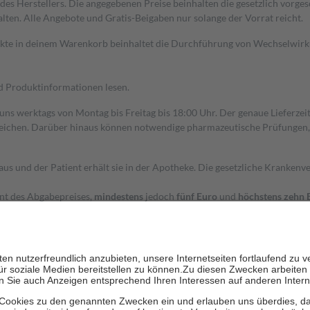
s Herstellers. Die angegebenen Preise beinhalten die gesetzlich vorgesc
alten. Alle Angebote und Gratis-Beigaben nur solange der Vorrat reicht.
dukte in deinem Warenkorb beinhaltet die Durchführung von Wechselwir
nd Produktinformationen lesen.
 uns werktags von Montag bis Freitag bis 18:00 Uhr. Der genaue Lieferze
ichen. Darüber hinaus können notwendige pharmazeutische Prüfungen, die
aus und der Patient erhält sie in der Apotheke. Die gesetzliche Krankenv
ent des Abgabepreises,
mindestens
jedoch
fünf Euro
und
höchstens zehn 
zehn Prozent der Kosten sowie zehn Euro je Verordnung.
rken und die besondere Stellung der Familie zu unterstützen, fallen
kein
 Ausnahme der Fahrkosten
 getragen werden