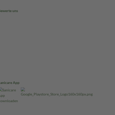
Bewerte uns
Sanicare App