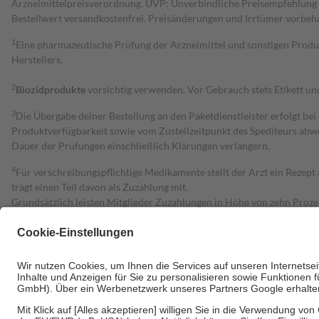
Arzneimittelpreisverordnung. UVP: Unverbindliche Preisempfehlung de
Bestell­wert versand­kosten­frei. Preisänderungen und Irrtümer vorbeh
1
Eine pharmazeutische Prüfung der Arzneimittel und sonstigen Pro
Herstellers.
2
Biozidprodukte
vorsichtig verwenden. Vor Gebrauch stets Etikett u
3
Die Übergabe deiner Bestellung an den Paketdienstleister erfolgt bei
Produktverfügbarkeit sowie vom Zustellzeitpunkt des Spediteurs abwe
Dauer der Prüfungen einschließlich Klärungen verlängern.
4
Für verschreibungspflichtige Medikamente stellt der Arzt ein Rezept 
trägt einen Teil davon als Zuzahlung mit.
Grundsätzlich leisten Mitglieder Zuzahlungen in Höhe von zehn Proz
zu entrichten.
Diese Regeln gelten grundsätzlich auch für Online-Apotheken.
Bei Heilmitteln und häuslicher Krankenpflege beträgt die Zuzahlung 
Um das Engagement der Versicherten für ihre eigene Gesundheit zu stä
• Kindern und Jugendlichen bis zum vollendeten 18. Lebensjahr mit
• Untersuchungen zur Vorsorge und Früherkennung, die von der GKV
• empfohlenen Schutzimpfungen