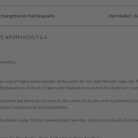
chungsform: Hartkapseln
Hersteller:
CT APON16/10/12.5
ustellen.
 und erfolgen ohne Gewähr. Bitte nimm dir vor dem Verzehr oder der An
fzubewahren. Falls du Fragen oder Bedenken zu einem Produkt hast, wende
essionelle Beratung durch eine Ärztin, einen Arzt oder eine Apothekerin
sches Fachpersonal zu konsultieren.
n Herstellern oder Dritten bereitgestellt werden, übernimmt die BS-Apot
en Sie Ihre Ärztin, Ihren Arzt oder in Ihrer Apotheke.