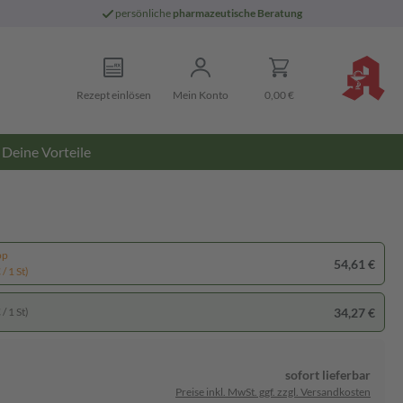
persönliche
pharmazeutische Beratung
Rezept einlösen
Mein Konto
0,00 €
Deine Vorteile
pp
54,61 €
/ 1 St)
34,27 €
/ 1 St)
sofort lieferbar
Preise inkl. MwSt. ggf. zzgl. Versandkosten