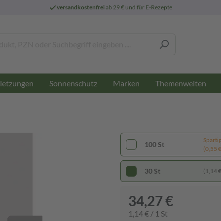
versandkostenfrei
ab 29 € und für E-Rezepte
letzungen
Sonnenschutz
Marken
Themenwelten
Sparti
100 St
(0,55 € 
30 St
(1,14 € 
34,27 €
1,14 € / 1 St