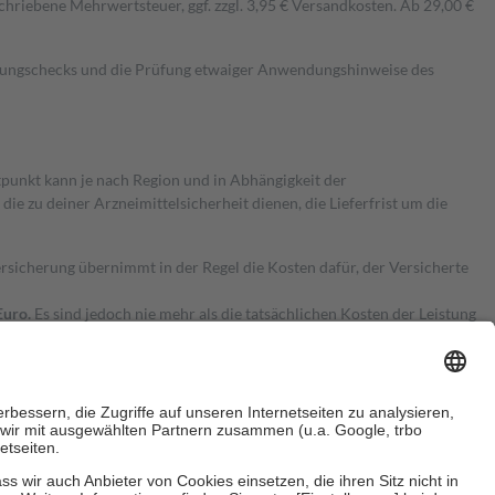
hriebene Mehrwertsteuer, ggf. zzgl. 3,95 € Versandkosten. Ab 29,00 €
kungschecks und die Prüfung etwaiger Anwendungshinweise des
itpunkt kann je nach Region und in Abhängigkeit der
 zu deiner Arzneimittelsicherheit dienen, die Lieferfrist um die
ersicherung übernimmt in der Regel die Kosten dafür, der Versicherte
Euro.
Es sind jedoch nie mehr als die tatsächlichen Kosten der Leistung
e Zuzahlungen
an bei: