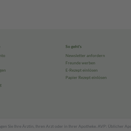
e
So geht's
nto
Newsletter anfordern
Freunde werben
gen
E-Rezept einlösen
Papier Rezept einlösen
g
gen Sie Ihre Ärztin, Ihren Arzt oder in Ihrer Apotheke. AVP: Üblicher A