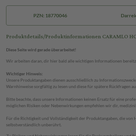
PZN: 18770046
Darrei
Produktdetails/Produktinformationen CARAMLO H
Diese Seite wird gerade überarbeitet!
Wir arbeiten daran, dir hier bald alle wichtigen Informationen bereitz
Wichtiger Hinweis:
Unsere Produktangaben dienen ausschließlich zu Informationszwecken
Warnhinweise sorgfältig zu lesen und diese für spätere Rückfragen au
Bitte beachte, dass unsere Informationen keinen Ersatz für eine prof
möglichen Risiken oder Nebenwirkungen empfehlen wir dir, medizini
Für die Richtigkeit und Vollständigkeit der Produktangaben, die vo
selbstverständlich unberührt.
Zu Risiken und Nebenwirkungen lesen Sie die Packungsbeilage und frag