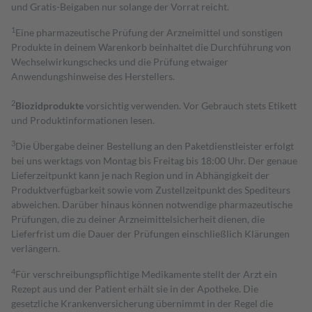
und Gratis-Beigaben nur solange der Vorrat reicht.
1
Eine pharmazeutische Prüfung der Arzneimittel und sonstigen
Produkte in deinem Warenkorb beinhaltet die Durchführung von
Wechselwirkungschecks und die Prüfung etwaiger
Anwendungshinweise des Herstellers.
2
Biozidprodukte
vorsichtig verwenden. Vor Gebrauch stets Etikett
und Produktinformationen lesen.
3
Die Übergabe deiner Bestellung an den Paketdienstleister erfolgt
bei uns werktags von Montag bis Freitag bis 18:00 Uhr. Der genaue
Lieferzeitpunkt kann je nach Region und in Abhängigkeit der
Produktverfügbarkeit sowie vom Zustellzeitpunkt des Spediteurs
abweichen. Darüber hinaus können notwendige pharmazeutische
Prüfungen, die zu deiner Arzneimittelsicherheit dienen, die
Lieferfrist um die Dauer der Prüfungen einschließlich Klärungen
verlängern.
4
Für verschreibungspflichtige Medikamente stellt der Arzt ein
Rezept aus und der Patient erhält sie in der Apotheke. Die
gesetzliche Krankenversicherung übernimmt in der Regel die