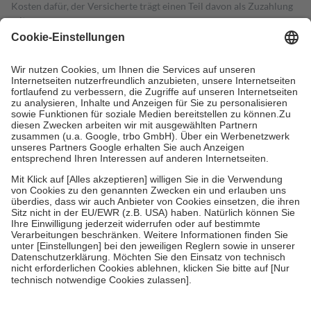
Kosten dafür, der Versicherte trägt einen Teil davon als Zuzahlung
mit.
Grundsätzlich leisten Mitglieder Zuzahlungen in Höhe von zehn
Prozent des Abgabepreises,
mindestens
jedoch
fünf Euro
und
höchstens zehn Euro.
Es sind jedoch nie mehr als die tatsächlichen
Kosten der Leistung zu entrichten.
Diese Regeln gelten grundsätzlich auch für Online-Apotheken.
Bei Heilmitteln und häuslicher Krankenpflege beträgt die
Zuzahlung zehn Prozent der Kosten sowie zehn Euro je
Verordnung.
Um das Engagement der Versicherten für ihre eigene Gesundheit zu
stärken und die besondere Stellung der Familie zu unterstützen,
fallen
keine Zuzahlungen
an bei:
• Kindern und Jugendlichen bis zum vollendeten 18. Lebensjahr
mit Ausnahme der Fahrkosten
• Untersuchungen zur Vorsorge und Früherkennung, die von der
GKV getragen werden
• empfohlenen Schutzimpfungen
• Harn- und Blutteststreifen
Wir nutzen Trusted Shops als unabhängigen Dienstleister für die
Einholung von Bewertungen. Trusted Shops hat Maßnahmen