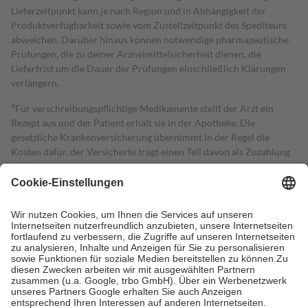
Lieferzeitpunkt kann je nach Region und in Abhängigkeit der
Produktverfügbarkeit sowie vom Zustellzeitpunkt des Spediteurs
abweichen. Darüber hinaus können notwendige pharmazeutische
Prüfungen, die zu deiner Arzneimittelsicherheit dienen, die
Lieferfrist um die Dauer der Prüfungen einschließlich Klärungen
verlängern.
4
Für verschreibungspflichtige Medikamente stellt der Arzt ein
Rezept aus und der Patient erhält sie in der Apotheke. Die
gesetzliche Krankenversicherung übernimmt in der Regel die
Kosten dafür, der Versicherte trägt einen Teil davon als Zuzahlung
mit.
Grundsätzlich leisten Mitglieder Zuzahlungen in Höhe von zehn
Prozent des Abgabepreises,
mindestens
jedoch
fünf Euro
und
höchstens zehn Euro.
Es sind jedoch nie mehr als die tatsächlichen
Kosten der Leistung zu entrichten.
Diese Regeln gelten grundsätzlich auch für Online-Apotheken.
Bei Heilmitteln und häuslicher Krankenpflege beträgt die
Zuzahlung zehn Prozent der Kosten sowie zehn Euro je
Verordnung.
Um das Engagement der Versicherten für ihre eigene Gesundheit zu