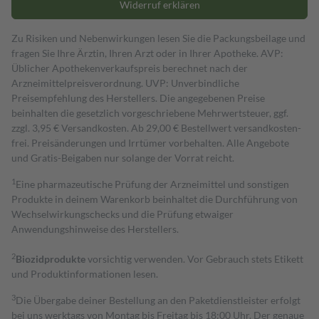
Widerruf erklären
Zu Risiken und Nebenwirkungen lesen Sie die Packungsbeilage und
fragen Sie Ihre Ärztin, Ihren Arzt oder in Ihrer Apotheke. AVP:
Üblicher Apothekenverkaufspreis berechnet nach der
Arzneimittelpreisverordnung. UVP: Unverbindliche
Preisempfehlung des Herstellers. Die angegebenen Preise
beinhalten die gesetzlich vorgeschriebene Mehrwertsteuer, ggf.
zzgl. 3,95 € Versandkosten. Ab 29,00 € Bestell­wert versand­kosten­
frei. Preisänderungen und Irrtümer vorbehalten. Alle Angebote
und Gratis-Beigaben nur solange der Vorrat reicht.
1
Eine pharmazeutische Prüfung der Arzneimittel und sonstigen
Produkte in deinem Warenkorb beinhaltet die Durchführung von
Wechselwirkungschecks und die Prüfung etwaiger
Anwendungshinweise des Herstellers.
2
Biozidprodukte
vorsichtig verwenden. Vor Gebrauch stets Etikett
und Produktinformationen lesen.
3
Die Übergabe deiner Bestellung an den Paketdienstleister erfolgt
bei uns werktags von Montag bis Freitag bis 18:00 Uhr. Der genaue