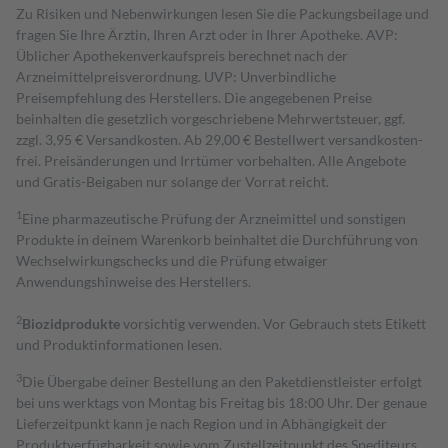
Zu Risiken und Nebenwirkungen lesen Sie die Packungsbeilage und
fragen Sie Ihre Ärztin, Ihren Arzt oder in Ihrer Apotheke. AVP:
Üblicher Apothekenverkaufspreis berechnet nach der
Arzneimittelpreisverordnung. UVP: Unverbindliche
Preisempfehlung des Herstellers. Die angegebenen Preise
beinhalten die gesetzlich vorgeschriebene Mehrwertsteuer, ggf.
zzgl. 3,95 € Versandkosten. Ab 29,00 € Bestell­wert versand­kosten­
frei. Preisänderungen und Irrtümer vorbehalten. Alle Angebote
und Gratis-Beigaben nur solange der Vorrat reicht.
1
Eine pharmazeutische Prüfung der Arzneimittel und sonstigen
Produkte in deinem Warenkorb beinhaltet die Durchführung von
Wechselwirkungschecks und die Prüfung etwaiger
Anwendungshinweise des Herstellers.
2
Biozidprodukte
vorsichtig verwenden. Vor Gebrauch stets Etikett
und Produktinformationen lesen.
3
Die Übergabe deiner Bestellung an den Paketdienstleister erfolgt
bei uns werktags von Montag bis Freitag bis 18:00 Uhr. Der genaue
Lieferzeitpunkt kann je nach Region und in Abhängigkeit der
Produktverfügbarkeit sowie vom Zustellzeitpunkt des Spediteurs