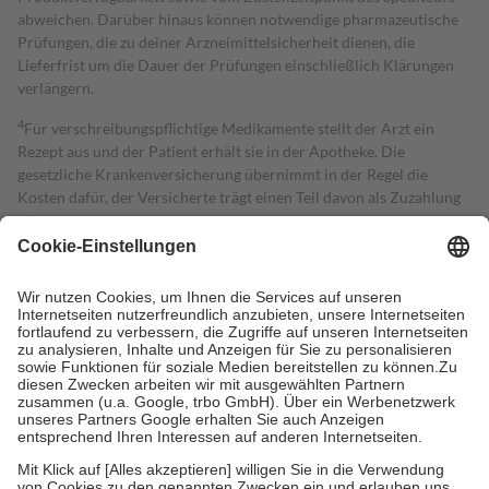
abweichen. Darüber hinaus können notwendige pharmazeutische
Prüfungen, die zu deiner Arzneimittelsicherheit dienen, die
Lieferfrist um die Dauer der Prüfungen einschließlich Klärungen
verlängern.
4
Für verschreibungspflichtige Medikamente stellt der Arzt ein
Rezept aus und der Patient erhält sie in der Apotheke. Die
gesetzliche Krankenversicherung übernimmt in der Regel die
Kosten dafür, der Versicherte trägt einen Teil davon als Zuzahlung
mit.
Grundsätzlich leisten Mitglieder Zuzahlungen in Höhe von zehn
Prozent des Abgabepreises,
mindestens
jedoch
fünf Euro
und
höchstens zehn Euro.
Es sind jedoch nie mehr als die tatsächlichen
Kosten der Leistung zu entrichten.
Diese Regeln gelten grundsätzlich auch für Online-Apotheken.
Bei Heilmitteln und häuslicher Krankenpflege beträgt die
Zuzahlung zehn Prozent der Kosten sowie zehn Euro je
Verordnung.
Um das Engagement der Versicherten für ihre eigene Gesundheit zu
stärken und die besondere Stellung der Familie zu unterstützen,
fallen
keine Zuzahlungen
an bei: