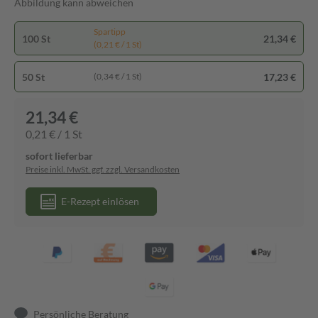
Abbildung kann abweichen
Spartipp
100 St
21,34 €
(0,21 € / 1 St)
50 St
17,23 €
(0,34 € / 1 St)
21,34 €
0,21 € / 1 St
sofort lieferbar
Preise inkl. MwSt. ggf. zzgl. Versandkosten
E-Rezept einlösen
Persönliche Beratung