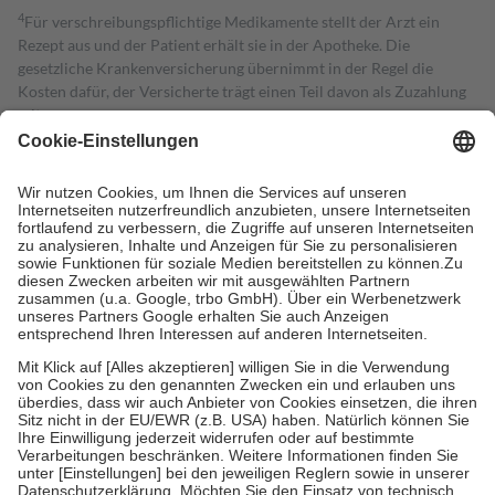
4
Für verschreibungspflichtige Medikamente stellt der Arzt ein
Rezept aus und der Patient erhält sie in der Apotheke. Die
gesetzliche Krankenversicherung übernimmt in der Regel die
Kosten dafür, der Versicherte trägt einen Teil davon als Zuzahlung
mit.
Grundsätzlich leisten Mitglieder Zuzahlungen in Höhe von zehn
Prozent des Abgabepreises,
mindestens
jedoch
fünf Euro
und
höchstens zehn Euro.
Es sind jedoch nie mehr als die tatsächlichen
Kosten der Leistung zu entrichten.
Diese Regeln gelten grundsätzlich auch für Online-Apotheken.
Bei Heilmitteln und häuslicher Krankenpflege beträgt die
Zuzahlung zehn Prozent der Kosten sowie zehn Euro je
Verordnung.
Um das Engagement der Versicherten für ihre eigene Gesundheit zu
stärken und die besondere Stellung der Familie zu unterstützen,
fallen
keine Zuzahlungen
an bei:
• Kindern und Jugendlichen bis zum vollendeten 18. Lebensjahr
mit Ausnahme der Fahrkosten
• Untersuchungen zur Vorsorge und Früherkennung, die von der
GKV getragen werden
• empfohlenen Schutzimpfungen