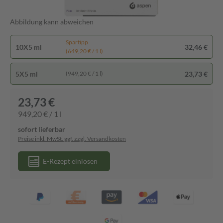
Abbildung kann abweichen
Spartipp
10X5 ml
32,46 €
(649,20 € / 1 l)
5X5 ml
23,73 €
(949,20 € / 1 l)
23,73 €
949,20 € / 1 l
sofort lieferbar
Preise inkl. MwSt. ggf. zzgl. Versandkosten
E-Rezept einlösen