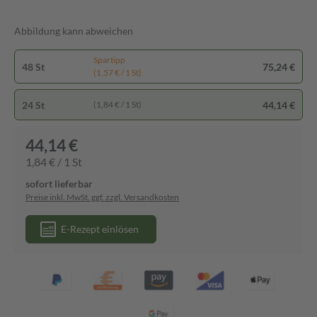
Abbildung kann abweichen
Spartipp
48 St
75,24 €
(1,57 € / 1 St)
24 St
44,14 €
(1,84 € / 1 St)
44,14 €
1,84 € / 1 St
sofort lieferbar
Preise inkl. MwSt. ggf. zzgl. Versandkosten
E-Rezept einlösen