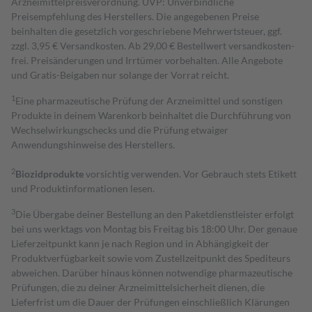
Arzneimittelpreisverordnung. UVP: Unverbindliche
Preisempfehlung des Herstellers. Die angegebenen Preise
beinhalten die gesetzlich vorgeschriebene Mehrwertsteuer, ggf.
zzgl. 3,95 € Versandkosten. Ab 29,00 € Bestell­wert versand­kosten­
frei. Preisänderungen und Irrtümer vorbehalten. Alle Angebote
und Gratis-Beigaben nur solange der Vorrat reicht.
1
Eine pharmazeutische Prüfung der Arzneimittel und sonstigen
Produkte in deinem Warenkorb beinhaltet die Durchführung von
Wechselwirkungschecks und die Prüfung etwaiger
Anwendungshinweise des Herstellers.
2
Biozidprodukte
vorsichtig verwenden. Vor Gebrauch stets Etikett
und Produktinformationen lesen.
3
Die Übergabe deiner Bestellung an den Paketdienstleister erfolgt
bei uns werktags von Montag bis Freitag bis 18:00 Uhr. Der genaue
Lieferzeitpunkt kann je nach Region und in Abhängigkeit der
Produktverfügbarkeit sowie vom Zustellzeitpunkt des Spediteurs
abweichen. Darüber hinaus können notwendige pharmazeutische
Prüfungen, die zu deiner Arzneimittelsicherheit dienen, die
Lieferfrist um die Dauer der Prüfungen einschließlich Klärungen