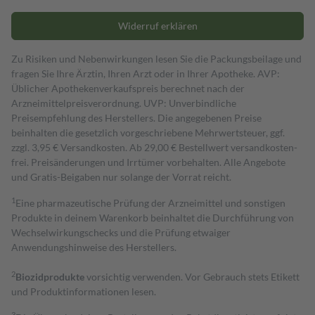
Widerruf erklären
Zu Risiken und Nebenwirkungen lesen Sie die Packungsbeilage und
fragen Sie Ihre Ärztin, Ihren Arzt oder in Ihrer Apotheke. AVP:
Üblicher Apothekenverkaufspreis berechnet nach der
Arzneimittelpreisverordnung. UVP: Unverbindliche
Preisempfehlung des Herstellers. Die angegebenen Preise
beinhalten die gesetzlich vorgeschriebene Mehrwertsteuer, ggf.
zzgl. 3,95 € Versandkosten. Ab 29,00 € Bestell­wert versand­kosten­
frei. Preisänderungen und Irrtümer vorbehalten. Alle Angebote
und Gratis-Beigaben nur solange der Vorrat reicht.
1
Eine pharmazeutische Prüfung der Arzneimittel und sonstigen
Produkte in deinem Warenkorb beinhaltet die Durchführung von
Wechselwirkungschecks und die Prüfung etwaiger
Anwendungshinweise des Herstellers.
2
Biozidprodukte
vorsichtig verwenden. Vor Gebrauch stets Etikett
und Produktinformationen lesen.
3