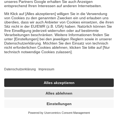
Um das Engagement der Versicherten für ihre eigene Gesundheit zu
stärken und die besondere Stellung der Familie zu unterstützen,
fallen
keine Zuzahlungen
an bei:
• Kindern und Jugendlichen bis zum vollendeten 18. Lebensjahr
mit Ausnahme der Fahrkosten
• Untersuchungen zur Vorsorge und Früherkennung, die von der
GKV getragen werden
• empfohlenen Schutzimpfungen
• Harn- und Blutteststreifen
Wir nutzen Trusted Shops als unabhängigen Dienstleister für die
Einholung von Bewertungen. Trusted Shops hat Maßnahmen
getroffen, um sicherzustellen, dass es sich um echte Bewertungen
handelt. Mehr Informationen findest du hier:
https://help.etrusted.com/hc/de/articles/4419944605341
Einige Bilder und Inhalte wurden unter Zuhilfenahme künstlicher
Intelligenz erstellt.