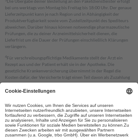
Die Übergabe deiner Bestellung an den Paketdienstleister erfolgt
bei uns werktags von Montag bis Freitag bis 18:00 Uhr. Der genaue
Lieferzeitpunkt kann je nach Region und in Abhängigkeit der
Produktverfügbarkeit sowie vom Zustellzeitpunkt des Spediteurs
abweichen. Darüber hinaus können notwendige pharmazeutische
Prüfungen, die zu deiner Arzneimittelsicherheit dienen, die
Lieferfrist um die Dauer der Prüfungen einschließlich Klärungen
verlängern.
4
Für verschreibungspflichtige Medikamente stellt der Arzt ein
Rezept aus und der Patient erhält sie in der Apotheke. Die
gesetzliche Krankenversicherung übernimmt in der Regel die
Kosten dafür, der Versicherte trägt einen Teil davon als Zuzahlung
mit.
Grundsätzlich leisten Mitglieder Zuzahlungen in Höhe von zehn
Prozent des Abgabepreises,
mindestens
jedoch
fünf Euro
und
höchstens zehn Euro.
Es sind jedoch nie mehr als die tatsächlichen
Kosten der Leistung zu entrichten.
Diese Regeln gelten grundsätzlich auch für Online-Apotheken.
Bei Heilmitteln und häuslicher Krankenpflege beträgt die
Zuzahlung zehn Prozent der Kosten sowie zehn Euro je
Verordnung.