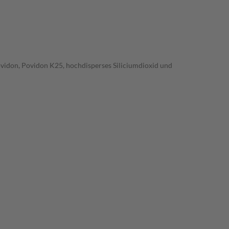
povidon, Povidon K25, hochdisperses Siliciumdioxid und