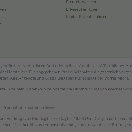
Freunde werben
gen
E-Rezept einlösen
Papier Rezept einlösen
g
gen Sie Ihre Ärztin, Ihren Arzt oder in Ihrer Apotheke. AVP: Üblicher A
s Herstellers. Die angegebenen Preise beinhalten die gesetzlich vorgesc
alten. Alle Angebote und Gratis-Beigaben nur solange der Vorrat reicht.
dukte in deinem Warenkorb beinhaltet die Durchführung von Wechselwir
nd Produktinformationen lesen.
 uns werktags von Montag bis Freitag bis 18:00 Uhr. Der genaue Lieferze
ichen. Darüber hinaus können notwendige pharmazeutische Prüfungen, die