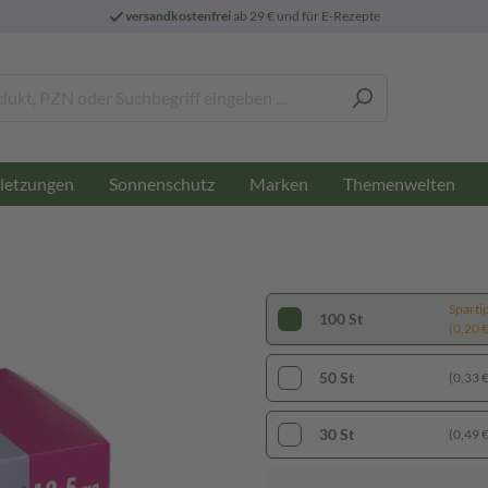
versandkostenfrei
ab 29 € und für E-Rezepte
letzungen
Sonnenschutz
Marken
Themenwelten
Sparti
100 St
(0,20 € 
50 St
(0,33 € 
30 St
(0,49 € 