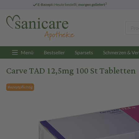
3
E-Rezept:
Heute bestellt,
morgen geliefert
Menü
Bestseller
Sparsets
Schmerzen & Ver
Carve TAD 12,5mg 100 St Tabletten
Rezeptpflichtig