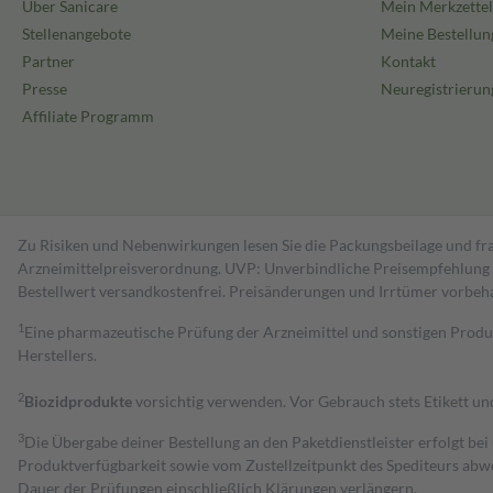
Über Sanicare
Mein Merkzettel
Stellenangebote
Meine Bestellun
Partner
Kontakt
Presse
Neuregistrierun
Affiliate Programm
Zu Risiken und Nebenwirkungen lesen Sie die Packungsbeilage und fra
Arzneimittelpreisverordnung. UVP: Unverbindliche Preisempfehlung de
Bestell­wert versand­kosten­frei. Preisänderungen und Irrtümer vorbeh
1
Eine pharmazeutische Prüfung der Arzneimittel und sonstigen Pro
Herstellers.
2
Biozidprodukte
vorsichtig verwenden. Vor Gebrauch stets Etikett u
3
Die Übergabe deiner Bestellung an den Paketdienstleister erfolgt bei
Produktverfügbarkeit sowie vom Zustellzeitpunkt des Spediteurs abwe
Dauer der Prüfungen einschließlich Klärungen verlängern.