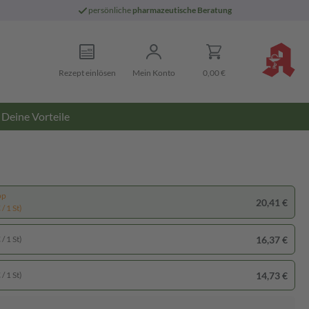
persönliche
pharmazeutische Beratung
Rezept einlösen
Mein Konto
0,00 €
Deine Vorteile
pp
20,41 €
/ 1 St)
16,37 €
/ 1 St)
14,73 €
/ 1 St)