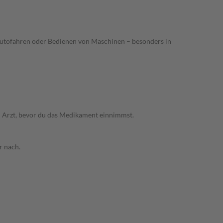
Autofahren oder Bedienen von Maschinen – besonders in
em Arzt, bevor du das Medikament einnimmst.
r nach.