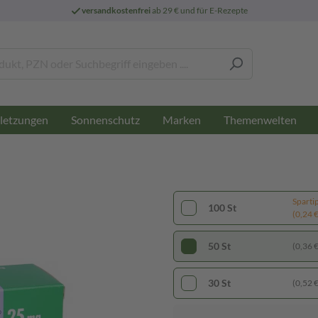
versandkostenfrei
ab 29 € und für E-Rezepte
letzungen
Sonnenschutz
Marken
Themenwelten
Sparti
100 St
(0,24 € 
50 St
(0,36 € 
30 St
(0,52 € 