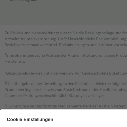
Zu Risiken und Nebenwirkungen lesen Sie die Packungsbeilage und fra
Arzneimittelpreisverordnung. UVP: Unverbindliche Preisempfehlung de
Bestell­wert versand­kosten­frei. Preisänderungen und Irrtümer vorbeh
1
Eine pharmazeutische Prüfung der Arzneimittel und sonstigen Pro
Herstellers.
2
Biozidprodukte
vorsichtig verwenden. Vor Gebrauch stets Etikett u
3
Die Übergabe deiner Bestellung an den Paketdienstleister erfolgt bei
Produktverfügbarkeit sowie vom Zustellzeitpunkt des Spediteurs abwe
Dauer der Prüfungen einschließlich Klärungen verlängern.
4
Für verschreibungspflichtige Medikamente stellt der Arzt ein Rezept 
trägt einen Teil davon als Zuzahlung mit.
Grundsätzlich leisten Mitglieder Zuzahlungen in Höhe von zehn Proz
zu entrichten.