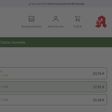
persönliche
pharmazeutische Beratung
Rezept einlösen
Mein Konto
0,00 €
Deine Vorteile
pp
23,76 €
/ 1 St)
17,97 €
/ 1 St)
15,58 €
/ 1 St)