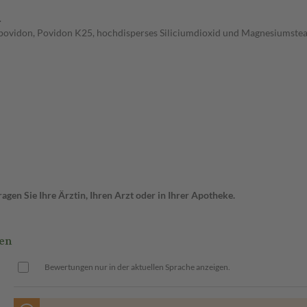
.
povidon, Povidon K25, hochdisperses Siliciumdioxid und Magnesiumsteara
gen Sie Ihre Ärztin, Ihren Arzt oder in Ihrer Apotheke.
en
Bewertungen nur in der aktuellen Sprache anzeigen.