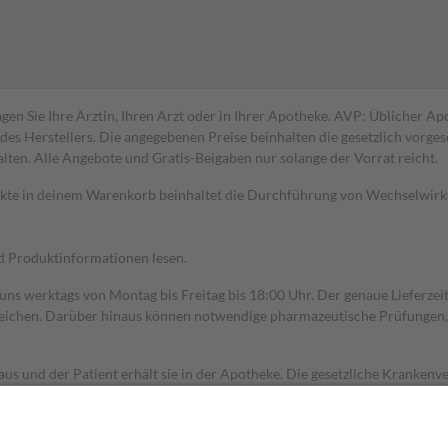
gen Sie Ihre Ärztin, Ihren Arzt oder in Ihrer Apotheke. AVP: Üblicher A
s Herstellers. Die angegebenen Preise beinhalten die gesetzlich vorgesc
alten. Alle Angebote und Gratis-Beigaben nur solange der Vorrat reicht.
dukte in deinem Warenkorb beinhaltet die Durchführung von Wechselwir
nd Produktinformationen lesen.
 uns werktags von Montag bis Freitag bis 18:00 Uhr. Der genaue Lieferze
ichen. Darüber hinaus können notwendige pharmazeutische Prüfungen, die
aus und der Patient erhält sie in der Apotheke. Die gesetzliche Krankenv
ent des Abgabepreises,
mindestens
jedoch
fünf Euro
und
höchstens zehn 