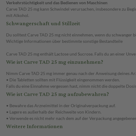
Verkehrstüchtigkeit und das Bedienen von Maschinen
Carve TAD 25 mg kann Schwindel verursachen, insbesondere zu Begin
mit Alkohol.
Schwangerschaft und Stillzeit
Du solltest Carve TAD 25 mg nicht einnehmen, wenn du schwanger bist o
Wichtige Informationen über bestimmte sonstige Bestandteile
Carve TAD 25 mg enthält Lactose und Sucrose. Falls du an einer Unv
Wie ist Carve TAD 25 mg einzunehmen?
Nimm Carve TAD 25 mg immer genau nach der Anweisung deines Arztes 
• Die Tabletten sollten mit Flüssigkeit eingenommen werden.
Falls du eine Einnahme vergessen hast, nimm nicht die doppelte Dosi
Wie ist Carve TAD 25 mg aufzubewahren?
• Bewahre das Arzneimittel in der Originalverpackung auf.
• Lagere es außerhalb der Reichweite von Kindern.
• Verwende es nicht mehr nach dem auf der Verpackung angegebenen
Weitere Informationen