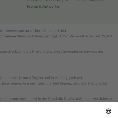
Fragen & Antworten
pothekenverkaufspreis berechnet nach der
hriebene Mehrwertsteuer, ggf. zzgl. 3,95 € Versandkosten. Ab 29,00 €
kungschecks und die Prüfung etwaiger Anwendungshinweise des
itpunkt kann je nach Region und in Abhängigkeit der
 zu deiner Arzneimittelsicherheit dienen, die Lieferfrist um die
ersicherung übernimmt in der Regel die Kosten dafür, der Versicherte
Euro.
Es sind jedoch nie mehr als die tatsächlichen Kosten der Leistung