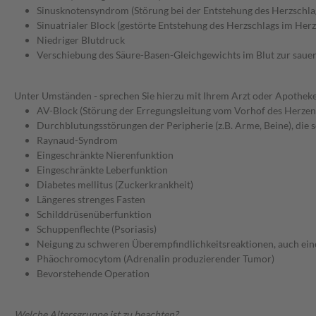
Sinusknotensyndrom (Störung bei der Entstehung des Herzschla
Sinuatrialer Block (gestörte Entstehung des Herzschlags im Her
Niedriger Blutdruck
Verschiebung des Säure-Basen-Gleichgewichts im Blut zur sauer
Unter Umständen - sprechen Sie hierzu mit Ihrem Arzt oder Apotheke
AV-Block (Störung der Erregungsleitung vom Vorhof des Herzen
Durchblutungsstörungen der Peripherie (z.B. Arme, Beine), die s
Raynaud-Syndrom
Eingeschränkte Nierenfunktion
Eingeschränkte Leberfunktion
Diabetes mellitus (Zuckerkrankheit)
Längeres strenges Fasten
Schilddrüsenüberfunktion
Schuppenflechte (Psoriasis)
Neigung zu schweren Überempfindlichkeitsreaktionen, auch eine
Phäochromocytom (Adrenalin produzierender Tumor)
Bevorstehende Operation
Welche Altersgruppe ist zu beachten?