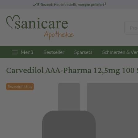
3
E-Rezept:
Heute bestellt,
morgen geliefert
Menü
Bestseller
Sparsets
Schmerzen & Ver
Carvedilol AAA-Pharma 12,5mg 100 
Rezeptpflichtig