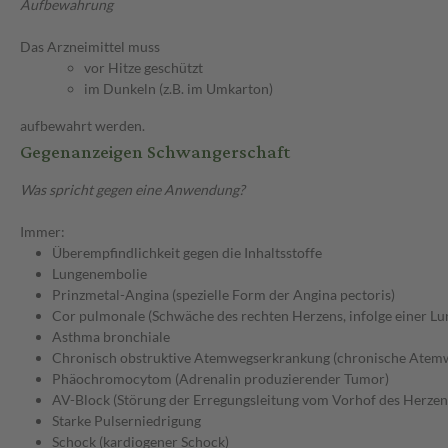
Aufbewahrung
Das Arzneimittel muss
vor Hitze geschützt
im Dunkeln (z.B. im Umkarton)
aufbewahrt werden.
Gegenanzeigen Schwangerschaft
Was spricht gegen eine Anwendung?
Immer:
Überempfindlichkeit gegen die Inhaltsstoffe
Lungenembolie
Prinzmetal-Angina (spezielle Form der Angina pectoris)
Cor pulmonale (Schwäche des rechten Herzens, infolge einer L
Asthma bronchiale
Chronisch obstruktive Atemwegserkrankung (chronische Atem
Phäochromocytom (Adrenalin produzierender Tumor)
AV-Block (Störung der Erregungsleitung vom Vorhof des Herzen
Starke Pulserniedrigung
Schock (kardiogener Schock)