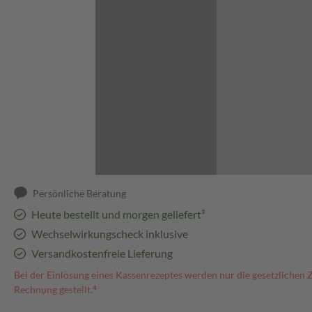
Abbildung kann abweichen
Persönliche Beratung
Heute bestellt und morgen geliefert³
Wechselwirkungscheck inklusive
Versandkostenfreie Lieferung
Bei der Einlösung eines Kassenrezeptes werden nur die gesetzlichen 
Rechnung gestellt.⁴