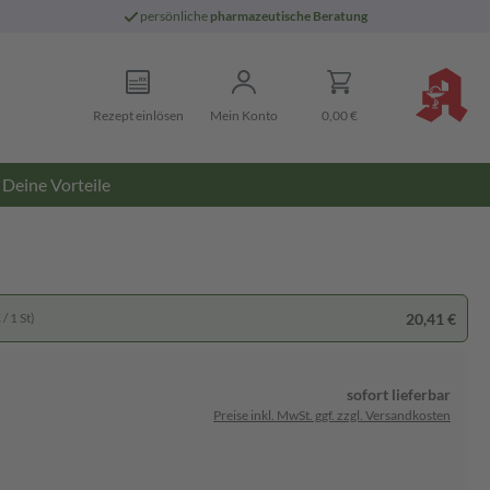
persönliche
pharmazeutische Beratung
Rezept einlösen
Mein Konto
0,00 €
Deine Vorteile
20,41 €
/ 1 St)
sofort lieferbar
Preise inkl. MwSt. ggf. zzgl. Versandkosten