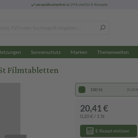
versandkostenfrei
ab 29 € und für E-Rezepte
letzungen
Sonnenschutz
Marken
Themenwelten
St Filmtabletten
100 St
(0,20 € 
20,41 €
0,20 € / 1 St
E-Rezept einlösen