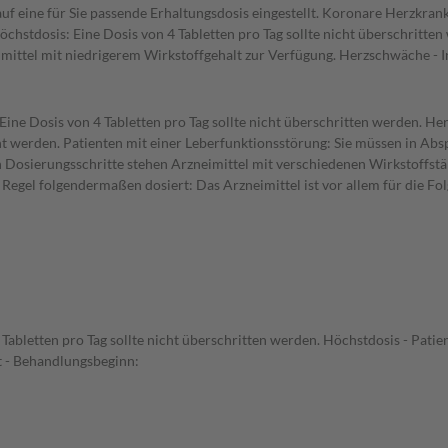
f eine für Sie passende Erhaltungsdosis eingestellt. Koronare Herzkrankhe
chstdosis: Eine Dosis von 4 Tabletten pro Tag sollte nicht überschritten
mittel mit niedrigerem Wirkstoffgehalt zur Verfügung. Herzschwäche - 
ine Dosis von 4 Tabletten pro Tag sollte nicht überschritten werden. H
öht werden. Patienten mit einer Leberfunktionsstörung: Sie müssen in Abs
n Dosierungsschritte stehen Arzneimittel mit verschiedenen Wirkstoffs
 Regel folgendermaßen dosiert: Das Arzneimittel ist vor allem für die 
Tabletten pro Tag sollte nicht überschritten werden. Höchstdosis - Patie
t - Behandlungsbeginn: