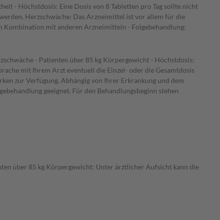
it - Höchstdosis: Eine Dosis von 8 Tabletten pro Tag sollte nicht
 werden. Herzschwäche: Das Arzneimittel ist vor allem für die
In Kombination mit anderen Arzneimitteln - Folgebehandlung:
erzschwäche - Patienten über 85 kg Körpergewicht - Höchstdosis:
prache mit Ihrem Arzt eventuell die Einzel- oder die Gesamtdosis
tärken zur Verfügung. Abhängig von Ihrer Erkrankung und dem
Folgebehandlung geeignet. Für den Behandlungsbeginn stehen
nten über 85 kg Körpergewicht: Unter ärztlicher Aufsicht kann die