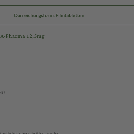
Darreichungsform: Filmtabletten
AAA-Pharma 12,5mg
ls)
 Apotheker überschritten werden.