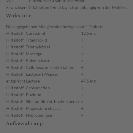
Wer
Einzeldosis
Gesamtdosis
Wann
Erwachsene
2 Tabletten
2-mal täglich
unabhängig von der Mahlzeit
Wirkstoffe
Die angegebenen Mengen sind bezogen auf 1 Tablette
Hilfsstoff
Carvedilol
12,5 mg
Hilfsstoff
Titandioxid
+
Hilfsstoff
Triethylcitrat
+
Hilfsstoff
Macrogol
+
Hilfsstoff
Polydextrose
+
Hilfsstoff
Cellulose, mikrokristalline
+
Hilfsstoff
Lactose-1-Wasser
+
entspricht
Lactose
47,5 mg
Hilfsstoff
Crospovidon
+
Hilfsstoff
Povidon
+
Hilfsstoff
Siliciumdioxid, hochdisperses
+
Hilfsstoff
Magnesium stearat
+
Hilfsstoff
Hypromellose
+
Aufbewahrung