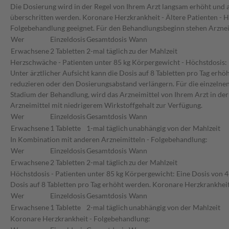
Die Dosierung wird in der Regel von Ihrem Arzt langsam erhöht und au
überschritten werden. Koronare Herzkrankheit - Ältere Patienten - Hö
Folgebehandlung geeignet. Für den Behandlungsbeginn stehen Arznei
Wer
Einzeldosis
Gesamtdosis
Wann
Erwachsene
2 Tabletten
2-mal täglich
zu der Mahlzeit
Herzschwäche - Patienten unter 85 kg Körpergewicht - Höchstdosis: E
Unter ärztlicher Aufsicht kann die Dosis auf 8 Tabletten pro Tag erh
reduzieren oder den Dosierungsabstand verlängern. Für die einzelne
Stadium der Behandlung, wird das Arzneimittel von Ihrem Arzt in der
Arzneimittel mit niedrigerem Wirkstoffgehalt zur Verfügung.
Wer
Einzeldosis
Gesamtdosis
Wann
Erwachsene
1 Tablette
1-mal täglich
unabhängig von der Mahlzeit
In Kombination mit anderen Arzneimitteln - Folgebehandlung:
Wer
Einzeldosis
Gesamtdosis
Wann
Erwachsene
2 Tabletten
2-mal täglich
zu der Mahlzeit
Höchstdosis - Patienten unter 85 kg Körpergewicht: Eine Dosis von 4 
Dosis auf 8 Tabletten pro Tag erhöht werden. Koronare Herzkrankhei
Wer
Einzeldosis
Gesamtdosis
Wann
Erwachsene
1 Tablette
2-mal täglich
unabhängig von der Mahlzeit
Koronare Herzkrankheit - Folgebehandlung: