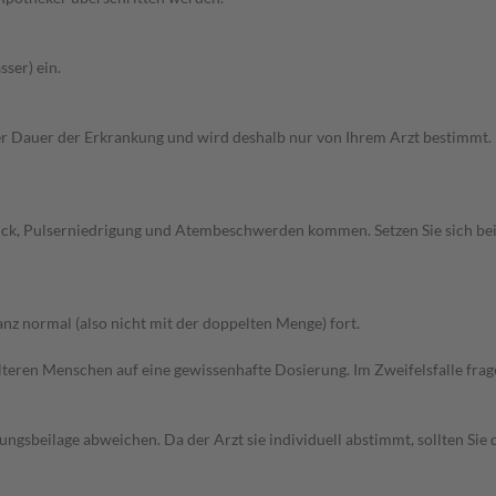
ser) ein.
Dauer der Erkrankung und wird deshalb nur von Ihrem Arzt bestimmt. Pri
uck, Pulserniedrigung und Atembeschwerden kommen. Setzen Sie sich be
z normal (also nicht mit der doppelten Menge) fort.
d älteren Menschen auf eine gewissenhafte Dosierung. Im Zweifelsfalle f
gsbeilage abweichen. Da der Arzt sie individuell abstimmt, sollten Si