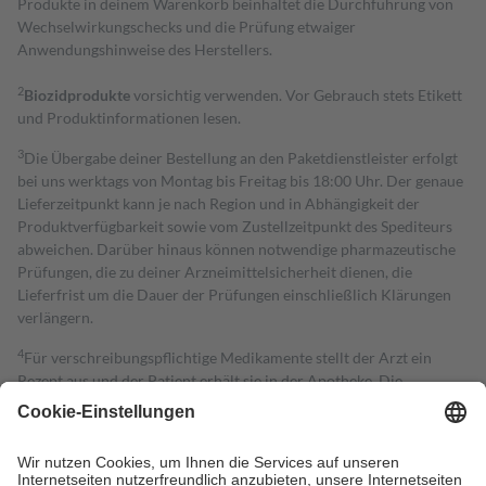
Produkte in deinem Warenkorb beinhaltet die Durchführung von
Wechselwirkungschecks und die Prüfung etwaiger
Anwendungshinweise des Herstellers.
2
Biozidprodukte
vorsichtig verwenden. Vor Gebrauch stets Etikett
und Produktinformationen lesen.
3
Die Übergabe deiner Bestellung an den Paketdienstleister erfolgt
bei uns werktags von Montag bis Freitag bis 18:00 Uhr. Der genaue
Lieferzeitpunkt kann je nach Region und in Abhängigkeit der
Produktverfügbarkeit sowie vom Zustellzeitpunkt des Spediteurs
abweichen. Darüber hinaus können notwendige pharmazeutische
Prüfungen, die zu deiner Arzneimittelsicherheit dienen, die
Lieferfrist um die Dauer der Prüfungen einschließlich Klärungen
verlängern.
4
Für verschreibungspflichtige Medikamente stellt der Arzt ein
Rezept aus und der Patient erhält sie in der Apotheke. Die
gesetzliche Krankenversicherung übernimmt in der Regel die
Kosten dafür, der Versicherte trägt einen Teil davon als Zuzahlung
mit.
Grundsätzlich leisten Mitglieder Zuzahlungen in Höhe von zehn