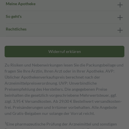
Meine Apotheke
So geht's
Rechtliches
Widerruf erklären
Zu Risiken und Nebenwirkungen lesen Sie die Packungsbeilage und
fragen Sie Ihre Ärztin, Ihren Arzt oder in Ihrer Apotheke. AVP:
Üblicher Apothekenverkaufspreis berechnet nach der
Arzneimittelpreisverordnung. UVP: Unverbindliche
Preisempfehlung des Herstellers. Die angegebenen Preise
beinhalten die gesetzlich vorgeschriebene Mehrwertsteuer, ggf.
zzgl. 3,95 € Versandkosten. Ab 29,00 € Bestell­wert versand­kosten­
frei. Preisänderungen und Irrtümer vorbehalten. Alle Angebote
und Gratis-Beigaben nur solange der Vorrat reicht.
1
Eine pharmazeutische Prüfung der Arzneimittel und sonstigen