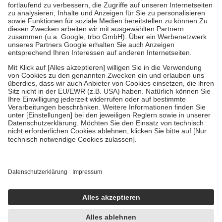
Prozent des Abgabepreises,
mindestens
jedoch
fünf Euro
und
höchstens zehn Euro.
Es sind jedoch nie mehr als die tatsächlichen
Kosten der Leistung zu entrichten.
Diese Regeln gelten grundsätzlich auch für Online-Apotheken.
Bei Heilmitteln und häuslicher Krankenpflege beträgt die
Zuzahlung zehn Prozent der Kosten sowie zehn Euro je
Verordnung.
Um das Engagement der Versicherten für ihre eigene Gesundheit zu
stärken und die besondere Stellung der Familie zu unterstützen,
fallen
keine Zuzahlungen
an bei:
• Kindern und Jugendlichen bis zum vollendeten 18. Lebensjahr
mit Ausnahme der Fahrkosten
• Untersuchungen zur Vorsorge und Früherkennung, die von der
GKV getragen werden
• empfohlenen Schutzimpfungen
• Harn- und Blutteststreifen
Wir nutzen Trusted Shops als unabhängigen Dienstleister für die
Einholung von Bewertungen. Trusted Shops hat Maßnahmen
getroffen, um sicherzustellen, dass es sich um echte Bewertungen
handelt. Mehr Informationen findest du hier:
https://help.etrusted.com/hc/de/articles/4419944605341