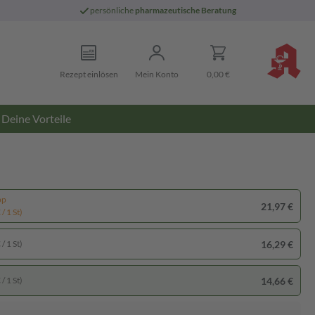
persönliche
pharmazeutische Beratung
Rezept einlösen
Mein Konto
0,00 €
Deine Vorteile
pp
21,97 €
/ 1 St)
16,29 €
/ 1 St)
14,66 €
/ 1 St)