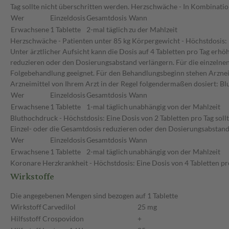
Tag sollte nicht überschritten werden. Herzschwäche - In Kombinati
Wer
Einzeldosis
Gesamtdosis
Wann
Erwachsene
1 Tablette
2-mal täglich
zu der Mahlzeit
Herzschwäche - Patienten unter 85 kg Körpergewicht - Höchstdosis: E
Unter ärztlicher Aufsicht kann die Dosis auf 4 Tabletten pro Tag erh
reduzieren oder den Dosierungsabstand verlängern. Für die einzelnen
Folgebehandlung geeignet. Für den Behandlungsbeginn stehen Arznei
Arzneimittel von Ihrem Arzt in der Regel folgendermaßen dosiert: B
Wer
Einzeldosis
Gesamtdosis
Wann
Erwachsene
1 Tablette
1-mal täglich
unabhängig von der Mahlzeit
Bluthochdruck - Höchstdosis: Eine Dosis von 2 Tabletten pro Tag sol
Einzel- oder die Gesamtdosis reduzieren oder den Dosierungsabstan
Wer
Einzeldosis
Gesamtdosis
Wann
Erwachsene
1 Tablette
2-mal täglich
unabhängig von der Mahlzeit
Koronare Herzkrankheit - Höchstdosis: Eine Dosis von 4 Tabletten pro
Wirkstoffe
Die angegebenen Mengen sind bezogen auf 1 Tablette
Wirkstoff
Carvedilol
25 mg
Hilfsstoff
Crospovidon
+