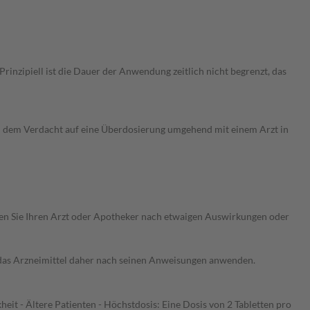
nzipiell ist die Dauer der Anwendung zeitlich nicht begrenzt, das
i dem Verdacht auf eine Überdosierung umgehend mit einem Arzt in
ragen Sie Ihren Arzt oder Apotheker nach etwaigen Auswirkungen oder
e das Arzneimittel daher nach seinen Anweisungen anwenden.
eit - Ältere Patienten - Höchstdosis: Eine Dosis von 2 Tabletten pro