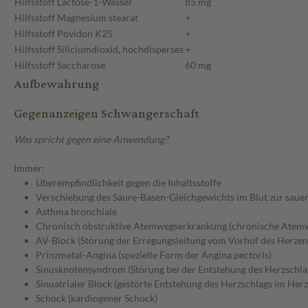
Hilfsstoff
Lactose-1-Wasser
85 mg
Hilfsstoff
Magnesium stearat
+
Hilfsstoff
Povidon K25
+
Hilfsstoff
Siliciumdioxid, hochdisperses
+
Hilfsstoff
Saccharose
60 mg
Aufbewahrung
Gegenanzeigen Schwangerschaft
Was spricht gegen eine Anwendung?
Immer:
Überempfindlichkeit gegen die Inhaltsstoffe
Verschiebung des Säure-Basen-Gleichgewichts im Blut zur sauer
Asthma bronchiale
Chronisch obstruktive Atemwegserkrankung (chronische Atem
AV-Block (Störung der Erregungsleitung vom Vorhof des Herzen
Prinzmetal-Angina (spezielle Form der Angina pectoris)
Sinusknotensyndrom (Störung bei der Entstehung des Herzschla
Sinuatrialer Block (gestörte Entstehung des Herzschlags im Her
Schock (kardiogener Schock)