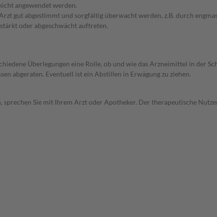
 nicht angewendet werden.
em Arzt gut abgestimmt und sorgfältig überwacht werden, z.B. durch en
stärkt oder abgeschwächt auftreten.
rschiedene Überlegungen eine Rolle, ob und wie das Arzneimittel in der
en abgeraten. Eventuell ist ein Abstillen in Erwägung zu ziehen.
, sprechen Sie mit Ihrem Arzt oder Apotheker. Der therapeutische Nutzen