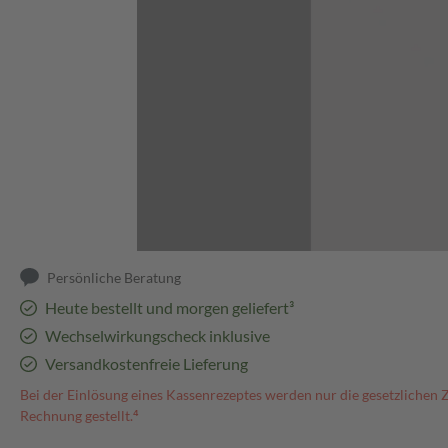
Abbildung kann abweichen
Persönliche Beratung
Heute bestellt und morgen geliefert³
Wechselwirkungscheck inklusive
Versandkostenfreie Lieferung
Bei der Einlösung eines Kassenrezeptes werden nur die gesetzlichen 
Rechnung gestellt.⁴