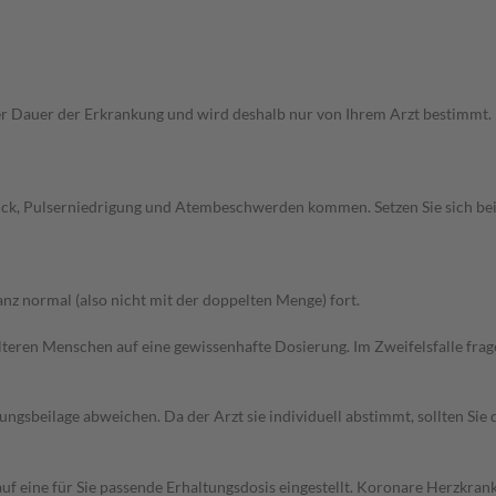
Dauer der Erkrankung und wird deshalb nur von Ihrem Arzt bestimmt. Pri
uck, Pulserniedrigung und Atembeschwerden kommen. Setzen Sie sich be
z normal (also nicht mit der doppelten Menge) fort.
d älteren Menschen auf eine gewissenhafte Dosierung. Im Zweifelsfalle f
gsbeilage abweichen. Da der Arzt sie individuell abstimmt, sollten Si
f eine für Sie passende Erhaltungsdosis eingestellt. Koronare Herzkrankh