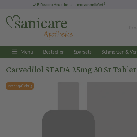
3
E-Rezept:
Heute bestellt,
morgen geliefert
Menü
Bestseller
Sparsets
Schmerzen & Ver
Carvedilol STADA 25mg 30 St Table
Rezeptpflichtig