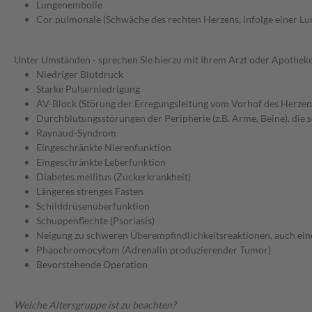
Lungenembolie
Cor pulmonale (Schwäche des rechten Herzens, infolge einer L
Unter Umständen - sprechen Sie hierzu mit Ihrem Arzt oder Apotheke
Niedriger Blutdruck
Starke Pulserniedrigung
AV-Block (Störung der Erregungsleitung vom Vorhof des Herzen
Durchblutungsstörungen der Peripherie (z.B. Arme, Beine), die s
Raynaud-Syndrom
Eingeschränkte Nierenfunktion
Eingeschränkte Leberfunktion
Diabetes mellitus (Zuckerkrankheit)
Längeres strenges Fasten
Schilddrüsenüberfunktion
Schuppenflechte (Psoriasis)
Neigung zu schweren Überempfindlichkeitsreaktionen, auch eine
Phäochromocytom (Adrenalin produzierender Tumor)
Bevorstehende Operation
Welche Altersgruppe ist zu beachten?