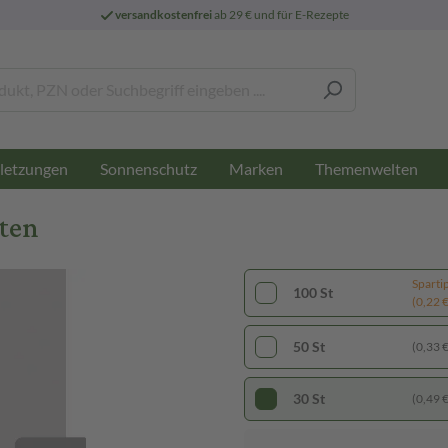
versandkostenfrei
ab 29 € und für E-Rezepte
letzungen
Sonnenschutz
Marken
Themenwelten
tten
Sparti
100 St
(0,22 € 
50 St
(0,33 € 
30 St
(0,49 € 