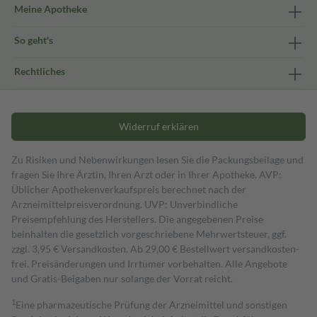
Meine Apotheke
So geht's
Rechtliches
Widerruf erklären
Zu Risiken und Nebenwirkungen lesen Sie die Packungsbeilage und
fragen Sie Ihre Ärztin, Ihren Arzt oder in Ihrer Apotheke. AVP:
Üblicher Apothekenverkaufspreis berechnet nach der
Arzneimittelpreisverordnung. UVP: Unverbindliche
Preisempfehlung des Herstellers. Die angegebenen Preise
beinhalten die gesetzlich vorgeschriebene Mehrwertsteuer, ggf.
zzgl. 3,95 € Versandkosten. Ab 29,00 € Bestell­wert versand­kosten­
frei. Preisänderungen und Irrtümer vorbehalten. Alle Angebote
und Gratis-Beigaben nur solange der Vorrat reicht.
1
Eine pharmazeutische Prüfung der Arzneimittel und sonstigen