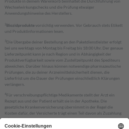
Produkte in deinem Warenkorb beinhaltet die Durchführung von
Wechselwirkungschecks und die Prüfung etwaiger
Anwendungshinweise des Herstellers.
2
Biozidprodukte
vorsichtig verwenden. Vor Gebrauch stets Etikett
und Produktinformationen lesen.
3
Die Übergabe deiner Bestellung an den Paketdienstleister erfolgt
bei uns werktags von Montag bis Freitag bis 18:00 Uhr. Der genaue
Lieferzeitpunkt kann je nach Region und in Abhängigkeit der
Produktverfügbarkeit sowie vom Zustellzeitpunkt des Spediteurs
abweichen. Darüber hinaus können notwendige pharmazeutische
Prüfungen, die zu deiner Arzneimittelsicherheit dienen, die
Lieferfrist um die Dauer der Prüfungen einschließlich Klärungen
verlängern.
4
Für verschreibungspflichtige Medikamente stellt der Arzt ein
Rezept aus und der Patient erhält sie in der Apotheke. Die
gesetzliche Krankenversicherung übernimmt in der Regel die
Kosten dafür, der Versicherte trägt einen Teil davon als Zuzahlung
mit.
Grundsätzlich leisten Mitglieder Zuzahlungen in Höhe von zehn