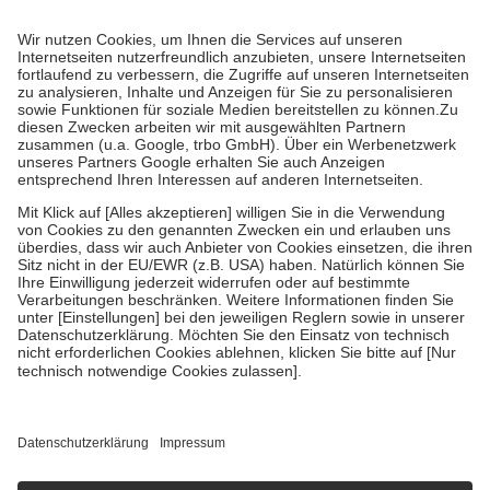
Prozent des Abgabepreises,
mindestens
jedoch
fünf Euro
und
höchstens zehn Euro.
Es sind jedoch nie mehr als die tatsächlichen
Kosten der Leistung zu entrichten.
Diese Regeln gelten grundsätzlich auch für Online-Apotheken.
Bei Heilmitteln und häuslicher Krankenpflege beträgt die
Zuzahlung zehn Prozent der Kosten sowie zehn Euro je
Verordnung.
Um das Engagement der Versicherten für ihre eigene Gesundheit zu
stärken und die besondere Stellung der Familie zu unterstützen,
fallen
keine Zuzahlungen
an bei:
• Kindern und Jugendlichen bis zum vollendeten 18. Lebensjahr
mit Ausnahme der Fahrkosten
• Untersuchungen zur Vorsorge und Früherkennung, die von der
GKV getragen werden
• empfohlenen Schutzimpfungen
• Harn- und Blutteststreifen
Wir nutzen Trusted Shops als unabhängigen Dienstleister für die
Einholung von Bewertungen. Trusted Shops hat Maßnahmen
getroffen, um sicherzustellen, dass es sich um echte Bewertungen
handelt. Mehr Informationen findest du hier:
https://help.etrusted.com/hc/de/articles/4419944605341