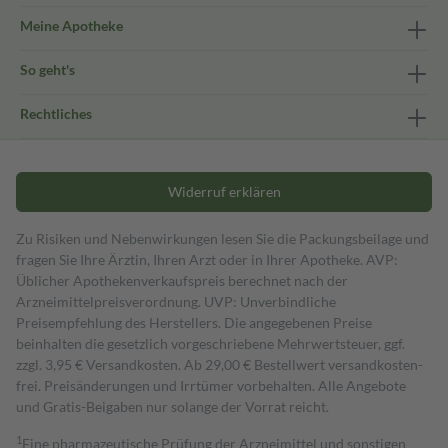
Meine Apotheke
So geht's
Rechtliches
Widerruf erklären
Zu Risiken und Nebenwirkungen lesen Sie die Packungsbeilage und
fragen Sie Ihre Ärztin, Ihren Arzt oder in Ihrer Apotheke. AVP:
Üblicher Apothekenverkaufspreis berechnet nach der
Arzneimittelpreisverordnung. UVP: Unverbindliche
Preisempfehlung des Herstellers. Die angegebenen Preise
beinhalten die gesetzlich vorgeschriebene Mehrwertsteuer, ggf.
zzgl. 3,95 € Versandkosten. Ab 29,00 € Bestell­wert versand­kosten­
frei. Preisänderungen und Irrtümer vorbehalten. Alle Angebote
und Gratis-Beigaben nur solange der Vorrat reicht.
1
Eine pharmazeutische Prüfung der Arzneimittel und sonstigen