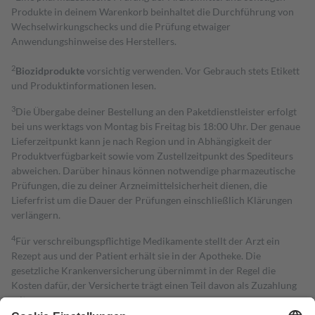
Produkte in deinem Warenkorb beinhaltet die Durchführung von
Wechselwirkungschecks und die Prüfung etwaiger
Anwendungshinweise des Herstellers.
2
Biozidprodukte
vorsichtig verwenden. Vor Gebrauch stets Etikett
und Produktinformationen lesen.
3
Die Übergabe deiner Bestellung an den Paketdienstleister erfolgt
bei uns werktags von Montag bis Freitag bis 18:00 Uhr. Der genaue
Lieferzeitpunkt kann je nach Region und in Abhängigkeit der
Produktverfügbarkeit sowie vom Zustellzeitpunkt des Spediteurs
abweichen. Darüber hinaus können notwendige pharmazeutische
Prüfungen, die zu deiner Arzneimittelsicherheit dienen, die
Lieferfrist um die Dauer der Prüfungen einschließlich Klärungen
verlängern.
4
Für verschreibungspflichtige Medikamente stellt der Arzt ein
Rezept aus und der Patient erhält sie in der Apotheke. Die
gesetzliche Krankenversicherung übernimmt in der Regel die
Kosten dafür, der Versicherte trägt einen Teil davon als Zuzahlung
mit.
Grundsätzlich leisten Mitglieder Zuzahlungen in Höhe von zehn