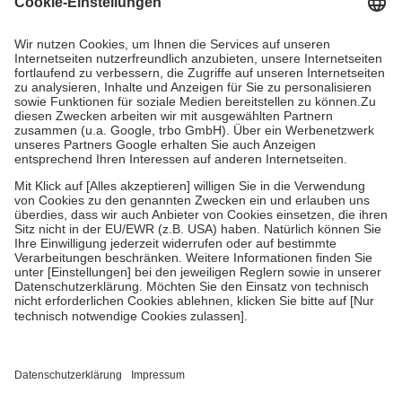
Prozent des Abgabepreises,
mindestens
jedoch
fünf Euro
und
höchstens zehn Euro.
Es sind jedoch nie mehr als die tatsächlichen
Kosten der Leistung zu entrichten.
Diese Regeln gelten grundsätzlich auch für Online-Apotheken.
Bei Heilmitteln und häuslicher Krankenpflege beträgt die
Zuzahlung zehn Prozent der Kosten sowie zehn Euro je
Verordnung.
Um das Engagement der Versicherten für ihre eigene Gesundheit zu
stärken und die besondere Stellung der Familie zu unterstützen,
fallen
keine Zuzahlungen
an bei:
• Kindern und Jugendlichen bis zum vollendeten 18. Lebensjahr
mit Ausnahme der Fahrkosten
• Untersuchungen zur Vorsorge und Früherkennung, die von der
GKV getragen werden
• empfohlenen Schutzimpfungen
• Harn- und Blutteststreifen
Wir nutzen Trusted Shops als unabhängigen Dienstleister für die
Einholung von Bewertungen. Trusted Shops hat Maßnahmen
getroffen, um sicherzustellen, dass es sich um echte Bewertungen
handelt. Mehr Informationen findest du hier: