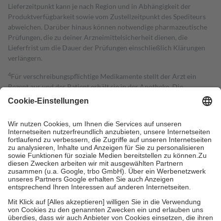
Lieferzeitpunkt kann je nach Region und in Abhängigkeit der
Produktverfügbarkeit sowie vom Zustellzeitpunkt des Spediteurs
abweichen. Darüber hinaus können notwendige pharmazeutische
Prüfungen, die zu deiner Arzneimittelsicherheit dienen, die
Lieferfrist um die Dauer der Prüfungen einschließlich Klärungen
verlängern.
4
Für verschreibungspflichtige Medikamente stellt der Arzt ein
Rezept aus und der Patient erhält sie in der Apotheke. Die
gesetzliche Krankenversicherung übernimmt in der Regel die
Kosten dafür, der Versicherte trägt einen Teil davon als Zuzahlung
mit.
Grundsätzlich leisten Mitglieder Zuzahlungen in Höhe von zehn
Prozent des Abgabepreises,
mindestens
jedoch
fünf Euro
und
höchstens zehn Euro.
Es sind jedoch nie mehr als die tatsächlichen
Kosten der Leistung zu entrichten.
Diese Regeln gelten grundsätzlich auch für Online-Apotheken.
Bei Heilmitteln und häuslicher Krankenpflege beträgt die
Zuzahlung zehn Prozent der Kosten sowie zehn Euro je
Verordnung.
Um das Engagement der Versicherten für ihre eigene Gesundheit zu