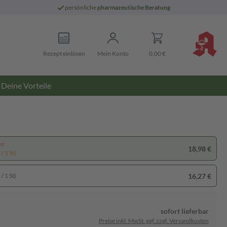
persönliche
pharmazeutische Beratung
Rezept einlösen
Mein Konto
0,00 €
Deine Vorteile
pp
18,98 €
/ 1 St)
16,27 €
/ 1 St)
sofort lieferbar
Preise inkl. MwSt. ggf. zzgl. Versandkosten