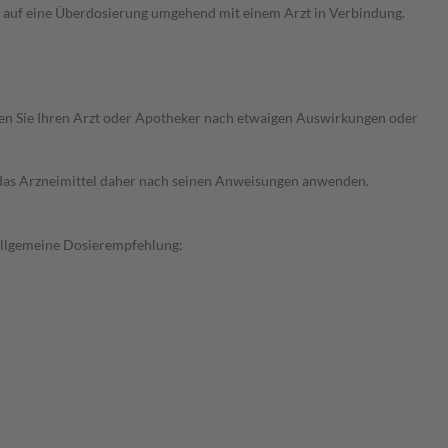
t auf eine Überdosierung umgehend mit einem Arzt in Verbindung.
ragen Sie Ihren Arzt oder Apotheker nach etwaigen Auswirkungen oder
e das Arzneimittel daher nach seinen Anweisungen anwenden.
Allgemeine Dosierempfehlung: