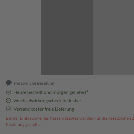
Abbildung kann abweichen
Persönliche Beratung
Heute bestellt und morgen geliefert³
Wechselwirkungscheck inklusive
Versandkostenfreie Lieferung
Bei der Einlösung eines Kassenrezeptes werden nur die gesetzlichen 
Rechnung gestellt.⁴