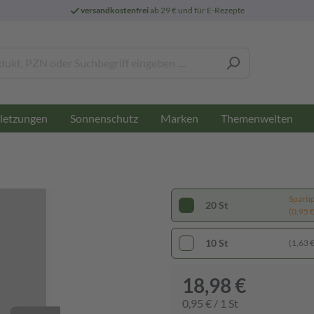
versandkostenfrei
ab 29 € und für E-Rezepte
letzungen
Sonnenschutz
Marken
Themenwelten
Sparti
20 St
(0,95 € 
10 St
(1,63 € 
18,98 €
0,95 € / 1 St