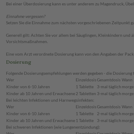
Bei einer Überdosierung kann es unter anderem zu Magendruck, Übel
Einnahme vergessen?
Setzen Sie die Einnahme zum nächsten vorgeschriebenen Zeitpunkt gan
Generell gilt: Achten Sie vor allem bei Säuglingen, Kleinkindern un
Vorsichtsmaßnahmen.
Eine vom Arzt verordnete Dosierung kann von den Angaben der Packun
Dosierung
Folgende Dosierungsempfehlungen werden gegeben - die Dosierung fü
Wer
Einzeldosis
Gesamtdosis
Wann
Kinder von 6-10 Jahren
1 Tablette
3-mal täglich
morgen
Kinder ab 10 Jahren und Erwachsene
2 Tabletten
3-mal täglich
morgen
Bei leichten Infektionen und Harnwegsinfekten:
Wer
Einzeldosis
Gesamtdosis
Wann
Kinder von 6-10 Jahren
1 Tablette
2-mal täglich
morgen
Kinder ab 10 Jahren und Erwachsene
1 Tablette
3-mal täglich
morgen
Bei schweren Infektionen (wie Lungenentzündung):
Wer
Einzeldosis
Gesamtdosis
Wann