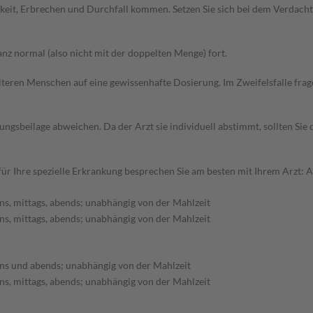
keit, Erbrechen und Durchfall kommen. Setzen Sie sich bei dem Verdach
z normal (also nicht mit der doppelten Menge) fort.
d älteren Menschen auf eine gewissenhafte Dosierung. Im Zweifelsfalle f
gsbeilage abweichen. Da der Arzt sie individuell abstimmt, sollten Si
r Ihre spezielle Erkrankung besprechen Sie am besten mit Ihrem Arzt: 
s, mittags, abends; unabhängig von der Mahlzeit
s, mittags, abends; unabhängig von der Mahlzeit
s und abends; unabhängig von der Mahlzeit
s, mittags, abends; unabhängig von der Mahlzeit