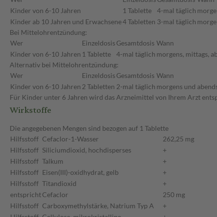
Kinder von 6-10 Jahren
1 Tablette
4-mal täglich
morgen
Kinder ab 10 Jahren und Erwachsene
4 Tabletten
3-mal täglich
morgen
Bei Mittelohrentzündung:
Wer
Einzeldosis
Gesamtdosis
Wann
Kinder von 6-10 Jahren
1 Tablette
4-mal täglich
morgens, mittags, a
Alternativ bei Mittelohrentzündung:
Wer
Einzeldosis
Gesamtdosis
Wann
Kinder von 6-10 Jahren
2 Tabletten
2-mal täglich
morgens und abends
Für Kinder unter 6 Jahren wird das Arzneimittel von Ihrem Arzt ent
Wirkstoffe
Die angegebenen Mengen sind bezogen auf 1 Tablette
Hilfsstoff
Cefaclor-1-Wasser
262,25 mg
Hilfsstoff
Siliciumdioxid, hochdisperses
+
Hilfsstoff
Talkum
+
Hilfsstoff
Eisen(III)-oxidhydrat, gelb
+
Hilfsstoff
Titandioxid
+
entspricht
Cefaclor
250 mg
Hilfsstoff
Carboxymethylstärke, Natrium Typ A
+
Hilfsstoff
Cellulose, mikrokristalline
+