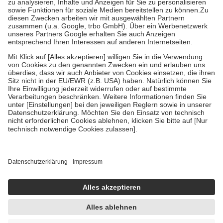
Bei Heilmitteln und häuslicher Krankenpflege beträgt die
Zuzahlung zehn Prozent der Kosten sowie zehn Euro je
Verordnung.
Um das Engagement der Versicherten für ihre eigene Gesundheit zu
stärken und die besondere Stellung der Familie zu unterstützen,
fallen
keine Zuzahlungen
an bei:
• Kindern und Jugendlichen bis zum vollendeten 18. Lebensjahr
mit Ausnahme der Fahrkosten
• Untersuchungen zur Vorsorge und Früherkennung, die von der
GKV getragen werden
• empfohlenen Schutzimpfungen
• Harn- und Blutteststreifen
Wir nutzen Trusted Shops als unabhängigen Dienstleister für die
Einholung von Bewertungen. Trusted Shops hat Maßnahmen
getroffen, um sicherzustellen, dass es sich um echte Bewertungen
handelt. Mehr Informationen findest du hier:
https://help.etrusted.com/hc/de/articles/4419944605341
Einige Bilder und Inhalte wurden unter Zuhilfenahme künstlicher
Intelligenz erstellt.