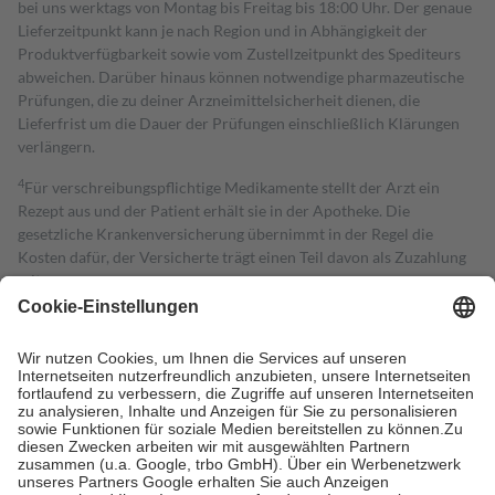
bei uns werktags von Montag bis Freitag bis 18:00 Uhr. Der genaue
Lieferzeitpunkt kann je nach Region und in Abhängigkeit der
Produktverfügbarkeit sowie vom Zustellzeitpunkt des Spediteurs
abweichen. Darüber hinaus können notwendige pharmazeutische
Prüfungen, die zu deiner Arzneimittelsicherheit dienen, die
Lieferfrist um die Dauer der Prüfungen einschließlich Klärungen
verlängern.
4
Für verschreibungspflichtige Medikamente stellt der Arzt ein
Rezept aus und der Patient erhält sie in der Apotheke. Die
gesetzliche Krankenversicherung übernimmt in der Regel die
Kosten dafür, der Versicherte trägt einen Teil davon als Zuzahlung
mit.
Grundsätzlich leisten Mitglieder Zuzahlungen in Höhe von zehn
Prozent des Abgabepreises,
mindestens
jedoch
fünf Euro
und
höchstens zehn Euro.
Es sind jedoch nie mehr als die tatsächlichen
Kosten der Leistung zu entrichten.
Diese Regeln gelten grundsätzlich auch für Online-Apotheken.
Bei Heilmitteln und häuslicher Krankenpflege beträgt die
Zuzahlung zehn Prozent der Kosten sowie zehn Euro je
Verordnung.
Um das Engagement der Versicherten für ihre eigene Gesundheit zu