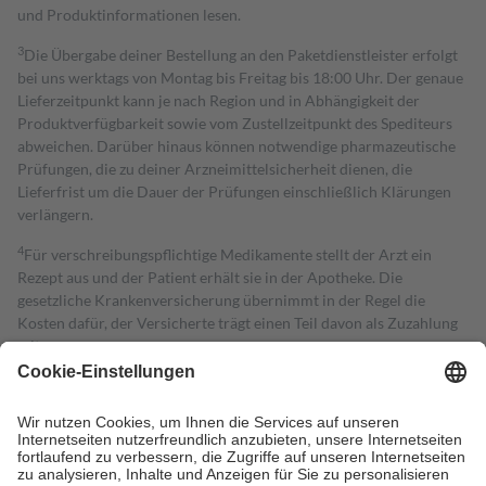
und Produktinformationen lesen.
3
Die Übergabe deiner Bestellung an den Paketdienstleister erfolgt
bei uns werktags von Montag bis Freitag bis 18:00 Uhr. Der genaue
Lieferzeitpunkt kann je nach Region und in Abhängigkeit der
Produktverfügbarkeit sowie vom Zustellzeitpunkt des Spediteurs
abweichen. Darüber hinaus können notwendige pharmazeutische
Prüfungen, die zu deiner Arzneimittelsicherheit dienen, die
Lieferfrist um die Dauer der Prüfungen einschließlich Klärungen
verlängern.
4
Für verschreibungspflichtige Medikamente stellt der Arzt ein
Rezept aus und der Patient erhält sie in der Apotheke. Die
gesetzliche Krankenversicherung übernimmt in der Regel die
Kosten dafür, der Versicherte trägt einen Teil davon als Zuzahlung
mit.
Grundsätzlich leisten Mitglieder Zuzahlungen in Höhe von zehn
Prozent des Abgabepreises,
mindestens
jedoch
fünf Euro
und
höchstens zehn Euro.
Es sind jedoch nie mehr als die tatsächlichen
Kosten der Leistung zu entrichten.
Diese Regeln gelten grundsätzlich auch für Online-Apotheken.
Bei Heilmitteln und häuslicher Krankenpflege beträgt die