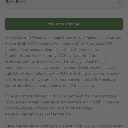
Rechtliches
Widerruf erklären
Zu Risiken und Nebenwirkungen lesen Sie die Packungsbeilage und
fragen Sie Ihre Ärztin, Ihren Arzt oder in Ihrer Apotheke. AVP:
Üblicher Apothekenverkaufspreis berechnet nach der
Arzneimittelpreisverordnung. UVP: Unverbindliche
Preisempfehlung des Herstellers. Die angegebenen Preise
beinhalten die gesetzlich vorgeschriebene Mehrwertsteuer, ggf.
zzgl. 3,95 € Versandkosten. Ab 29,00 € Bestell­wert versand­kosten­
frei. Preisänderungen und Irrtümer vorbehalten. Alle Angebote
und Gratis-Beigaben nur solange der Vorrat reicht.
1
Eine pharmazeutische Prüfung der Arzneimittel und sonstigen
Produkte in deinem Warenkorb beinhaltet die Durchführung von
Wechselwirkungschecks und die Prüfung etwaiger
Anwendungshinweise des Herstellers.
2
Biozidprodukte
vorsichtig verwenden. Vor Gebrauch stets Etikett