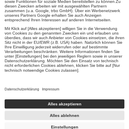
Zuzahlung zehn Prozent der Kosten sowie zehn Euro je
Verordnung.
Um das Engagement der Versicherten für ihre eigene Gesundheit zu
stärken und die besondere Stellung der Familie zu unterstützen,
fallen
keine Zuzahlungen
an bei:
• Kindern und Jugendlichen bis zum vollendeten 18. Lebensjahr
mit Ausnahme der Fahrkosten
• Untersuchungen zur Vorsorge und Früherkennung, die von der
GKV getragen werden
• empfohlenen Schutzimpfungen
• Harn- und Blutteststreifen
Wir nutzen Trusted Shops als unabhängigen Dienstleister für die
Einholung von Bewertungen. Trusted Shops hat Maßnahmen
getroffen, um sicherzustellen, dass es sich um echte Bewertungen
handelt. Mehr Informationen findest du hier:
https://help.etrusted.com/hc/de/articles/4419944605341
Einige Bilder und Inhalte wurden unter Zuhilfenahme künstlicher
Intelligenz erstellt.