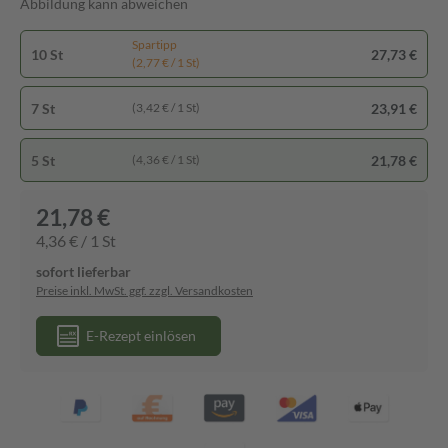
Abbildung kann abweichen
Spartipp
10 St
27,73 €
(2,77 € / 1 St)
7 St
23,91 €
(3,42 € / 1 St)
5 St
21,78 €
(4,36 € / 1 St)
21,78 €
4,36 € / 1 St
sofort lieferbar
Preise inkl. MwSt. ggf. zzgl. Versandkosten
E-Rezept einlösen