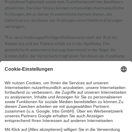
Produktverfügbarkeit sowie vom Zustellzeitpunkt des Spediteurs
abweichen. Darüber hinaus können notwendige pharmazeutische
Prüfungen, die zu deiner Arzneimittelsicherheit dienen, die
Lieferfrist um die Dauer der Prüfungen einschließlich Klärungen
verlängern.
4
Für verschreibungspflichtige Medikamente stellt der Arzt ein
Rezept aus und der Patient erhält sie in der Apotheke. Die
gesetzliche Krankenversicherung übernimmt in der Regel die
Kosten dafür, der Versicherte trägt einen Teil davon als Zuzahlung
mit.
Grundsätzlich leisten Mitglieder Zuzahlungen in Höhe von zehn
Prozent des Abgabepreises,
mindestens
jedoch
fünf Euro
und
höchstens zehn Euro.
Es sind jedoch nie mehr als die tatsächlichen
Kosten der Leistung zu entrichten.
Diese Regeln gelten grundsätzlich auch für Online-Apotheken.
Bei Heilmitteln und häuslicher Krankenpflege beträgt die
Zuzahlung zehn Prozent der Kosten sowie zehn Euro je
Verordnung.
Um das Engagement der Versicherten für ihre eigene Gesundheit zu
stärken und die besondere Stellung der Familie zu unterstützen,
fallen
keine Zuzahlungen
an bei: