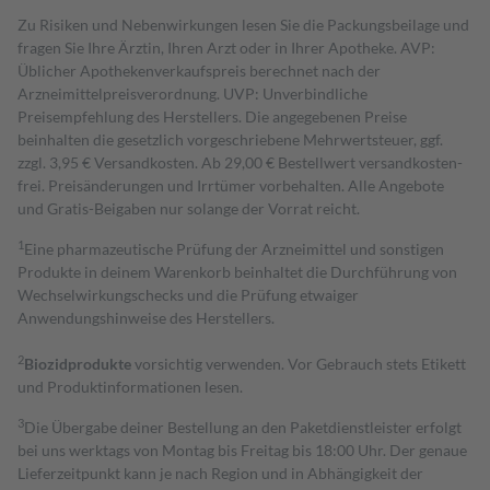
Zu Risiken und Nebenwirkungen lesen Sie die Packungsbeilage und
fragen Sie Ihre Ärztin, Ihren Arzt oder in Ihrer Apotheke. AVP:
Üblicher Apothekenverkaufspreis berechnet nach der
Arzneimittelpreisverordnung. UVP: Unverbindliche
Preisempfehlung des Herstellers. Die angegebenen Preise
beinhalten die gesetzlich vorgeschriebene Mehrwertsteuer, ggf.
zzgl. 3,95 € Versandkosten. Ab 29,00 € Bestell­wert versand­kosten­
frei. Preisänderungen und Irrtümer vorbehalten. Alle Angebote
und Gratis-Beigaben nur solange der Vorrat reicht.
1
Eine pharmazeutische Prüfung der Arzneimittel und sonstigen
Produkte in deinem Warenkorb beinhaltet die Durchführung von
Wechselwirkungschecks und die Prüfung etwaiger
Anwendungshinweise des Herstellers.
2
Biozidprodukte
vorsichtig verwenden. Vor Gebrauch stets Etikett
und Produktinformationen lesen.
3
Die Übergabe deiner Bestellung an den Paketdienstleister erfolgt
bei uns werktags von Montag bis Freitag bis 18:00 Uhr. Der genaue
Lieferzeitpunkt kann je nach Region und in Abhängigkeit der