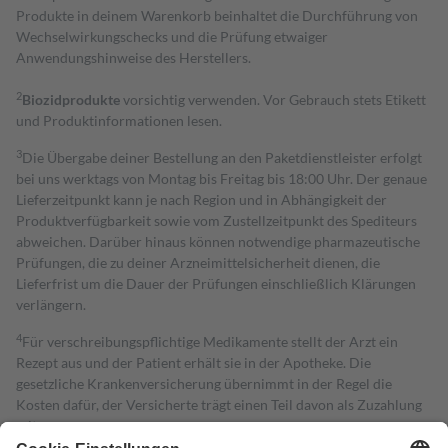
Produkte in deinem Warenkorb beinhaltet die Durchführung von
Wechselwirkungschecks und die Prüfung etwaiger
Anwendungshinweise des Herstellers.
2
Biozidprodukte
vorsichtig verwenden. Vor Gebrauch stets Etikett
und Produktinformationen lesen.
3
Die Übergabe deiner Bestellung an den Paketdienstleister erfolgt
bei uns werktags von Montag bis Freitag bis 18:00 Uhr. Der genaue
Lieferzeitpunkt kann je nach Region und in Abhängigkeit der
Produktverfügbarkeit sowie vom Zustellzeitpunkt des Spediteurs
abweichen. Darüber hinaus können notwendige pharmazeutische
Prüfungen, die zu deiner Arzneimittelsicherheit dienen, die
Lieferfrist um die Dauer der Prüfungen einschließlich Klärungen
verlängern.
4
Für verschreibungspflichtige Medikamente stellt der Arzt ein
Rezept aus und der Patient erhält sie in der Apotheke. Die
gesetzliche Krankenversicherung übernimmt in der Regel die
Kosten dafür, der Versicherte trägt einen Teil davon als Zuzahlung
mit.
Grundsätzlich leisten Mitglieder Zuzahlungen in Höhe von zehn