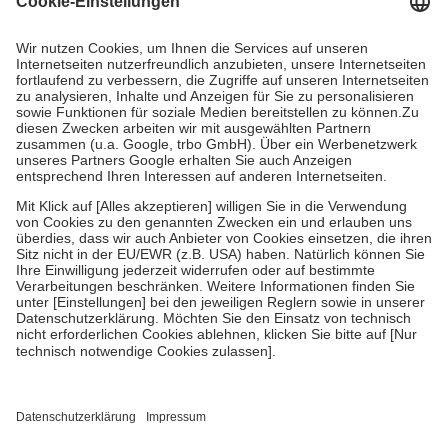
Prozent des Abgabepreises,
mindestens
jedoch
fünf Euro
und
höchstens zehn Euro.
Es sind jedoch nie mehr als die tatsächlichen
Kosten der Leistung zu entrichten.
Diese Regeln gelten grundsätzlich auch für Online-Apotheken.
Bei Heilmitteln und häuslicher Krankenpflege beträgt die
Zuzahlung zehn Prozent der Kosten sowie zehn Euro je
Verordnung.
Um das Engagement der Versicherten für ihre eigene Gesundheit zu
stärken und die besondere Stellung der Familie zu unterstützen,
fallen
keine Zuzahlungen
an bei:
• Kindern und Jugendlichen bis zum vollendeten 18. Lebensjahr
mit Ausnahme der Fahrkosten
• Untersuchungen zur Vorsorge und Früherkennung, die von der
GKV getragen werden
• empfohlenen Schutzimpfungen
• Harn- und Blutteststreifen
Wir nutzen Trusted Shops als unabhängigen Dienstleister für die
Einholung von Bewertungen. Trusted Shops hat Maßnahmen
getroffen, um sicherzustellen, dass es sich um echte Bewertungen
handelt. Mehr Informationen findest du hier: