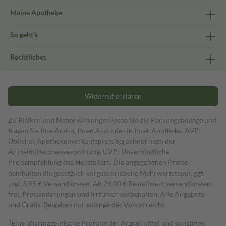
Meine Apotheke
So geht's
Rechtliches
Widerruf erklären
Zu Risiken und Nebenwirkungen lesen Sie die Packungsbeilage und
fragen Sie Ihre Ärztin, Ihren Arzt oder in Ihrer Apotheke. AVP:
Üblicher Apothekenverkaufspreis berechnet nach der
Arzneimittelpreisverordnung. UVP: Unverbindliche
Preisempfehlung des Herstellers. Die angegebenen Preise
beinhalten die gesetzlich vorgeschriebene Mehrwertsteuer, ggf.
zzgl. 3,95 € Versandkosten. Ab 29,00 € Bestell­wert versand­kosten­
frei. Preisänderungen und Irrtümer vorbehalten. Alle Angebote
und Gratis-Beigaben nur solange der Vorrat reicht.
1
Eine pharmazeutische Prüfung der Arzneimittel und sonstigen