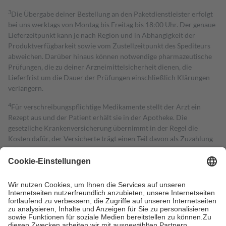
3
Die Übergabe deiner Bestellung an den Paketdienstleister erfolgt
bei uns werktags von Montag bis Freitag bis 18:00 Uhr. Der genaue
Lieferzeitpunkt kann je nach Region und in Abhängigkeit der
Produktverfügbarkeit sowie vom Zustellzeitpunkt des Spediteurs
abweichen. Darüber hinaus können notwendige pharmazeutische
Prüfungen, die zu deiner Arzneimittelsicherheit dienen, die
Lieferfrist um die Dauer der Prüfungen einschließlich Klärungen
verlängern.
4
Für verschreibungspflichtige Medikamente stellt der Arzt ein
Rezept aus und der Patient erhält sie in der Apotheke. Die
gesetzliche Krankenversicherung übernimmt in der Regel die
Kosten dafür, der Versicherte trägt einen Teil davon als Zuzahlung
mit.
Grundsätzlich leisten Mitglieder Zuzahlungen in Höhe von zehn
Prozent des Abgabepreises,
mindestens
jedoch
fünf Euro
und
höchstens zehn Euro.
Es sind jedoch nie mehr als die tatsächlichen
Kosten der Leistung zu entrichten.
Diese Regeln gelten grundsätzlich auch für Online-Apotheken.
Bei Heilmitteln und häuslicher Krankenpflege beträgt die
Zuzahlung zehn Prozent der Kosten sowie zehn Euro je