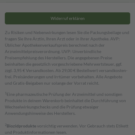
Widerruf erklären
Zu Risiken und Nebenwirkungen lesen Sie die Packungsbeilage und
fragen Sie Ihre Ärztin, Ihren Arzt oder in Ihrer Apotheke. AVP:
Üblicher Apothekenverkaufspreis berechnet nach der
Arzneimittelpreisverordnung. UVP: Unverbindliche
Preisempfehlung des Herstellers. Die angegebenen Preise
beinhalten die gesetzlich vorgeschriebene Mehrwertsteuer, ggf.
zzgl. 3,95 € Versandkosten. Ab 29,00 € Bestell­wert versand­kosten­
frei. Preisänderungen und Irrtümer vorbehalten. Alle Angebote
und Gratis-Beigaben nur solange der Vorrat reicht.
1
Eine pharmazeutische Prüfung der Arzneimittel und sonstigen
Produkte in deinem Warenkorb beinhaltet die Durchführung von
Wechselwirkungschecks und die Prüfung etwaiger
Anwendungshinweise des Herstellers.
2
Biozidprodukte
vorsichtig verwenden. Vor Gebrauch stets Etikett
und Produktinformationen lesen.