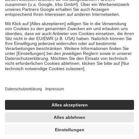
Verordnung.
Um das Engagement der Versicherten für ihre eigene Gesundheit zu
stärken und die besondere Stellung der Familie zu unterstützen,
fallen
keine Zuzahlungen
an bei:
• Kindern und Jugendlichen bis zum vollendeten 18. Lebensjahr
mit Ausnahme der Fahrkosten
• Untersuchungen zur Vorsorge und Früherkennung, die von der
GKV getragen werden
• empfohlenen Schutzimpfungen
• Harn- und Blutteststreifen
Wir nutzen Trusted Shops als unabhängigen Dienstleister für die
Einholung von Bewertungen. Trusted Shops hat Maßnahmen
getroffen, um sicherzustellen, dass es sich um echte Bewertungen
handelt. Mehr Informationen findest du hier:
https://help.etrusted.com/hc/de/articles/4419944605341
Einige Bilder und Inhalte wurden unter Zuhilfenahme künstlicher
Intelligenz erstellt.