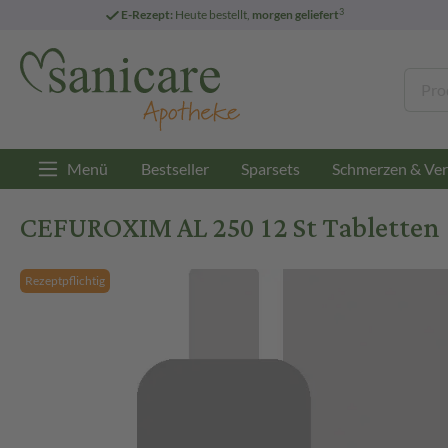
3
E-Rezept:
Heute bestellt,
morgen geliefert
Menü
Bestseller
Sparsets
Schmerzen & Ver
CEFUROXIM AL 250 12 St Tabletten
Rezeptpflichtig