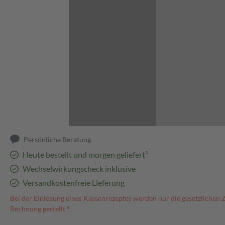
Abbildung kann abweichen
Persönliche Beratung
Heute bestellt und morgen geliefert³
Wechselwirkungscheck inklusive
Versandkostenfreie Lieferung
Bei der Einlösung eines Kassenrezeptes werden nur die gesetzlichen 
Rechnung gestellt.⁴