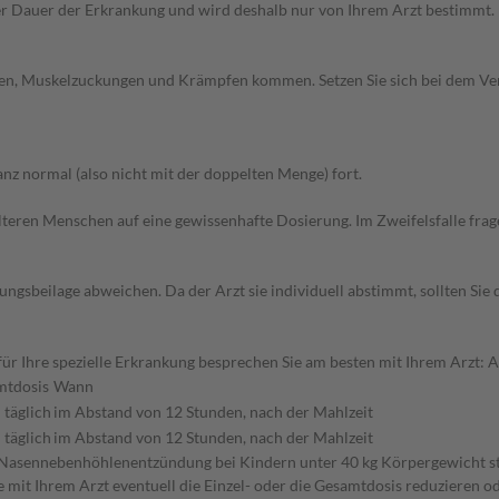
r Dauer der Erkrankung und wird deshalb nur von Ihrem Arzt bestimmt.
den, Muskelzuckungen und Krämpfen kommen. Setzen Sie sich bei dem Ve
z normal (also nicht mit der doppelten Menge) fort.
d älteren Menschen auf eine gewissenhafte Dosierung. Im Zweifelsfalle f
gsbeilage abweichen. Da der Arzt sie individuell abstimmt, sollten Si
r Ihre spezielle Erkrankung besprechen Sie am besten mit Ihrem Arzt:
mtdosis
Wann
 täglich
im Abstand von 12 Stunden, nach der Mahlzeit
 täglich
im Abstand von 12 Stunden, nach der Mahlzeit
sennebenhöhlenentzündung bei Kindern unter 40 kg Körpergewicht steh
 mit Ihrem Arzt eventuell die Einzel- oder die Gesamtdosis reduzieren 