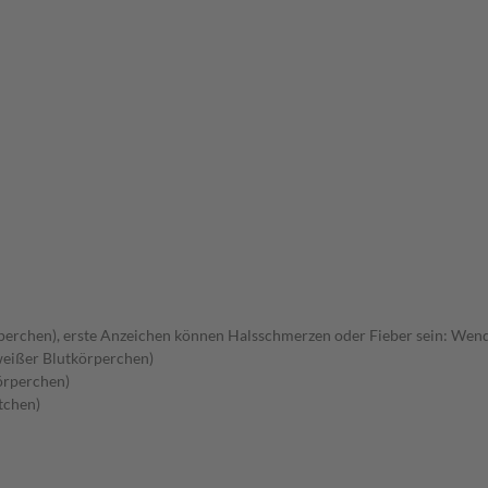
rchen), erste Anzeichen können Halsschmerzen oder Fieber sein: Wenden 
eißer Blutkörperchen)
örperchen)
tchen)