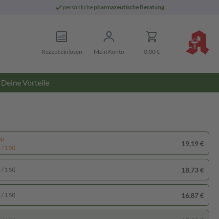
persönliche
pharmazeutische Beratung
Rezept einlösen
Mein Konto
0,00 €
Deine Vorteile
pp
19,19 €
/ 1 St)
18,73 €
/ 1 St)
16,87 €
/ 1 St)