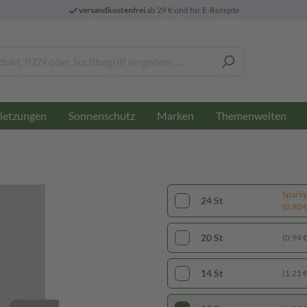
versandkostenfrei
ab 29 € und für E-Rezepte
letzungen
Sonnenschutz
Marken
Themenwelten
Sparti
24 St
(0,80 € 
20 St
(0,94 € 
14 St
(1,21 € 