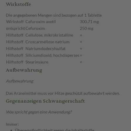
Wirkstoffe
Die angegebenen Mengen sind bezogen auf 1 Tablette
Wirkstoff
Cefuroxim axetil
300,71 mg
entspricht
Cefuroxim
250 mg
Hilfsstoff
Cellulose, mikrokristalline
+
Hilfsstoff
Croscarmellose natrium
+
Hilfsstoff
Natriumdodecylsulfat
+
Hilfsstoff
Siliciumdioxid, hochdisperses
+
Hilfsstoff
Stearinsäure
+
Aufbewahrung
Aufbewahrung
Das Arzneimittel muss vor Hitze geschützt aufbewahrt werden.
Gegenanzeigen Schwangerschaft
Was spricht gegen eine Anwendung?
Immer:
Überempfindlichkeit gegen die Inhaltsstoffe