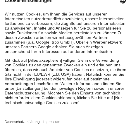
Prozent des Abgabepreises,
mindestens
jedoch
fünf Euro
und
höchstens zehn Euro.
Es sind jedoch nie mehr als die tatsächlichen
Kosten der Leistung zu entrichten.
Diese Regeln gelten grundsätzlich auch für Online-Apotheken.
Bei Heilmitteln und häuslicher Krankenpflege beträgt die
Zuzahlung zehn Prozent der Kosten sowie zehn Euro je
Verordnung.
Um das Engagement der Versicherten für ihre eigene Gesundheit zu
stärken und die besondere Stellung der Familie zu unterstützen,
fallen
keine Zuzahlungen
an bei:
• Kindern und Jugendlichen bis zum vollendeten 18. Lebensjahr
mit Ausnahme der Fahrkosten
• Untersuchungen zur Vorsorge und Früherkennung, die von der
GKV getragen werden
• empfohlenen Schutzimpfungen
• Harn- und Blutteststreifen
Wir nutzen Trusted Shops als unabhängigen Dienstleister für die
Einholung von Bewertungen. Trusted Shops hat Maßnahmen
getroffen, um sicherzustellen, dass es sich um echte Bewertungen
handelt. Mehr Informationen findest du hier: