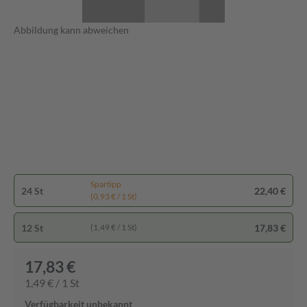
Abbildung kann abweichen
Spartipp
24 St
22,40 €
(0,93 € / 1 St)
12 St
17,83 €
(1,49 € / 1 St)
17,83 €
1,49 € / 1 St
Verfügbarkeit unbekannt