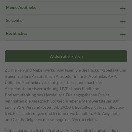
Meine Apotheke
So geht's
Rechtliches
Widerruf erklären
Zu Risiken und Nebenwirkungen lesen Sie die Packungsbeilage und
fragen Sie Ihre Ärztin, Ihren Arzt oder in Ihrer Apotheke. AVP:
Üblicher Apothekenverkaufspreis berechnet nach der
Arzneimittelpreisverordnung. UVP: Unverbindliche
Preisempfehlung des Herstellers. Die angegebenen Preise
beinhalten die gesetzlich vorgeschriebene Mehrwertsteuer, ggf.
zzgl. 3,95 € Versandkosten. Ab 29,00 € Bestell­wert versand­kosten­
frei. Preisänderungen und Irrtümer vorbehalten. Alle Angebote
und Gratis-Beigaben nur solange der Vorrat reicht.
1
Eine pharmazeutische Prüfung der Arzneimittel und sonstigen