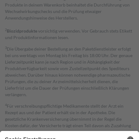
Produkte in deinem Warenkorb beinhaltet die Durchführung von
Wechselwirkungschecks und die Prüfung etwaiger
Anwendungshinweise des Herstellers.
2
Biozidprodukte
vorsichtig verwenden. Vor Gebrauch stets Etikett
und Produktinformationen lesen.
3
Die Übergabe deiner Bestellung an den Paketdienstleister erfolgt
bei uns werktags von Montag bis Freitag bis 18:00 Uhr. Der genaue
Lieferzeitpunkt kann je nach Region und in Abhängigkeit der
Produktverfügbarkeit sowie vom Zustellzeitpunkt des Spediteurs
abweichen. Darüber hinaus können notwendige pharmazeutische
Prüfungen, die zu deiner Arzneimittelsicherheit dienen, die
Lieferfrist um die Dauer der Prüfungen einschließlich Klärungen
verlängern.
4
Für verschreibungspflichtige Medikamente stellt der Arzt ein
Rezept aus und der Patient erhält sie in der Apotheke. Die
gesetzliche Krankenversicherung übernimmt in der Regel die
Kosten dafür, der Versicherte trägt einen Teil davon als Zuzahlung
mit.
Grundsätzlich leisten Mitglieder Zuzahlungen in Höhe von zehn