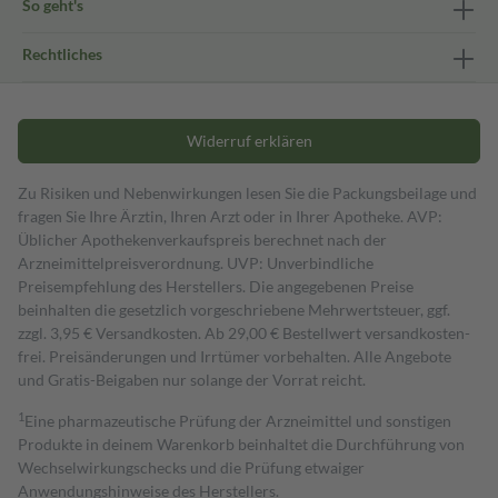
So geht's
Rechtliches
Widerruf erklären
Zu Risiken und Nebenwirkungen lesen Sie die Packungsbeilage und
fragen Sie Ihre Ärztin, Ihren Arzt oder in Ihrer Apotheke. AVP:
Üblicher Apothekenverkaufspreis berechnet nach der
Arzneimittelpreisverordnung. UVP: Unverbindliche
Preisempfehlung des Herstellers. Die angegebenen Preise
beinhalten die gesetzlich vorgeschriebene Mehrwertsteuer, ggf.
zzgl. 3,95 € Versandkosten. Ab 29,00 € Bestell­wert versand­kosten­
frei. Preisänderungen und Irrtümer vorbehalten. Alle Angebote
und Gratis-Beigaben nur solange der Vorrat reicht.
1
Eine pharmazeutische Prüfung der Arzneimittel und sonstigen
Produkte in deinem Warenkorb beinhaltet die Durchführung von
Wechselwirkungschecks und die Prüfung etwaiger
Anwendungshinweise des Herstellers.