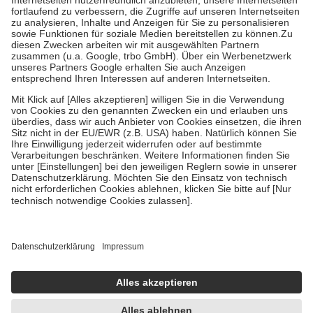
Diese Regeln gelten grundsätzlich auch für Online-Apotheken.
Bei Heilmitteln und häuslicher Krankenpflege beträgt die
Zuzahlung zehn Prozent der Kosten sowie zehn Euro je
Verordnung.
Um das Engagement der Versicherten für ihre eigene Gesundheit zu
stärken und die besondere Stellung der Familie zu unterstützen,
fallen
keine Zuzahlungen
an bei:
• Kindern und Jugendlichen bis zum vollendeten 18. Lebensjahr
mit Ausnahme der Fahrkosten
• Untersuchungen zur Vorsorge und Früherkennung, die von der
GKV getragen werden
• empfohlenen Schutzimpfungen
• Harn- und Blutteststreifen
Wir nutzen Trusted Shops als unabhängigen Dienstleister für die
Einholung von Bewertungen. Trusted Shops hat Maßnahmen
getroffen, um sicherzustellen, dass es sich um echte Bewertungen
handelt. Mehr Informationen findest du hier:
https://help.etrusted.com/hc/de/articles/4419944605341
Einige Bilder und Inhalte wurden unter Zuhilfenahme künstlicher