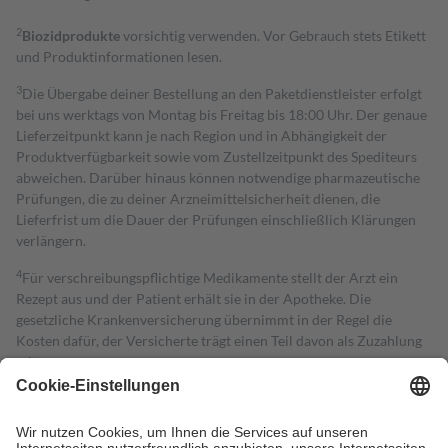
2
Biozidprodukte
vorsichtig verwenden. Vor Gebrauch stets Etikett
und Produktinformationen lesen.
3
Die Übergabe deiner Bestellung an den Paketdienstleister erfolgt
bei uns werktags von Montag bis Freitag bis 18:00 Uhr. Der genaue
Lieferzeitpunkt kann je nach Region und in Abhängigkeit der
Produktverfügbarkeit sowie vom Zustellzeitpunkt des Spediteurs
abweichen. Darüber hinaus können notwendige pharmazeutische
Prüfungen, die zu deiner Arzneimittelsicherheit dienen, die
Lieferfrist um die Dauer der Prüfungen einschließlich Klärungen
verlängern.
4
Für verschreibungspflichtige Medikamente stellt der Arzt ein
Rezept aus und der Patient erhält sie in der Apotheke. Die
gesetzliche Krankenversicherung übernimmt in der Regel die
Kosten dafür, der Versicherte trägt einen Teil davon als Zuzahlung
mit.
Grundsätzlich leisten Mitglieder Zuzahlungen in Höhe von zehn
Prozent des Abgabepreises,
mindestens
jedoch
fünf Euro
und
höchstens zehn Euro.
Es sind jedoch nie mehr als die tatsächlichen
Kosten der Leistung zu entrichten.