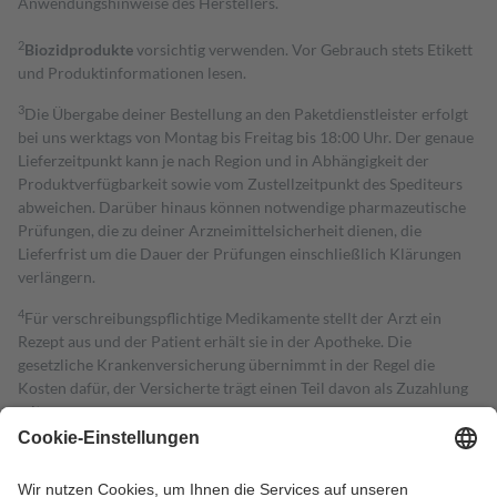
Anwendungshinweise des Herstellers.
2
Biozidprodukte
vorsichtig verwenden. Vor Gebrauch stets Etikett
und Produktinformationen lesen.
3
Die Übergabe deiner Bestellung an den Paketdienstleister erfolgt
bei uns werktags von Montag bis Freitag bis 18:00 Uhr. Der genaue
Lieferzeitpunkt kann je nach Region und in Abhängigkeit der
Produktverfügbarkeit sowie vom Zustellzeitpunkt des Spediteurs
abweichen. Darüber hinaus können notwendige pharmazeutische
Prüfungen, die zu deiner Arzneimittelsicherheit dienen, die
Lieferfrist um die Dauer der Prüfungen einschließlich Klärungen
verlängern.
4
Für verschreibungspflichtige Medikamente stellt der Arzt ein
Rezept aus und der Patient erhält sie in der Apotheke. Die
gesetzliche Krankenversicherung übernimmt in der Regel die
Kosten dafür, der Versicherte trägt einen Teil davon als Zuzahlung
mit.
Grundsätzlich leisten Mitglieder Zuzahlungen in Höhe von zehn
Prozent des Abgabepreises,
mindestens
jedoch
fünf Euro
und
höchstens zehn Euro.
Es sind jedoch nie mehr als die tatsächlichen