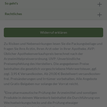
So geht's
Rechtliches
Widerruf erklären
Zu Risiken und Nebenwirkungen lesen Sie die Packungsbeilage und
fragen Sie Ihre Ärztin, Ihren Arzt oder in Ihrer Apotheke. AVP:
Üblicher Apothekenverkaufspreis berechnet nach der
Arzneimittelpreisverordnung. UVP: Unverbindliche
Preisempfehlung des Herstellers. Die angegebenen Preise
beinhalten die gesetzlich vorgeschriebene Mehrwertsteuer, ggf.
zzgl. 3,95 € Versandkosten. Ab 29,00 € Bestell­wert versand­kosten­
frei. Preisänderungen und Irrtümer vorbehalten. Alle Angebote
und Gratis-Beigaben nur solange der Vorrat reicht.
1
Eine pharmazeutische Prüfung der Arzneimittel und sonstigen
Produkte in deinem Warenkorb beinhaltet die Durchführung von
Wechselwirkungschecks und die Prüfung etwaiger