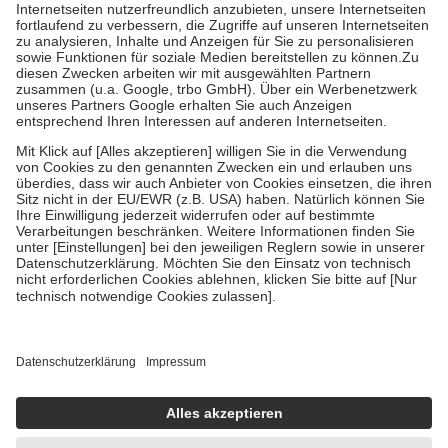
Kosten der Leistung zu entrichten.
Diese Regeln gelten grundsätzlich auch für Online-Apotheken.
Bei Heilmitteln und häuslicher Krankenpflege beträgt die
Zuzahlung zehn Prozent der Kosten sowie zehn Euro je
Verordnung.
Um das Engagement der Versicherten für ihre eigene Gesundheit zu
stärken und die besondere Stellung der Familie zu unterstützen,
fallen
keine Zuzahlungen
an bei:
• Kindern und Jugendlichen bis zum vollendeten 18. Lebensjahr
mit Ausnahme der Fahrkosten
• Untersuchungen zur Vorsorge und Früherkennung, die von der
GKV getragen werden
• empfohlenen Schutzimpfungen
• Harn- und Blutteststreifen
Wir nutzen Trusted Shops als unabhängigen Dienstleister für die
Einholung von Bewertungen. Trusted Shops hat Maßnahmen
getroffen, um sicherzustellen, dass es sich um echte Bewertungen
handelt. Mehr Informationen findest du hier:
https://help.etrusted.com/hc/de/articles/4419944605341
Einige Bilder und Inhalte wurden unter Zuhilfenahme künstlicher