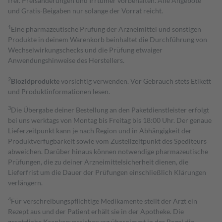
frei. Preisänderungen und Irrtümer vorbehalten. Alle Angebote
und Gratis-Beigaben nur solange der Vorrat reicht.
1
Eine pharmazeutische Prüfung der Arzneimittel und sonstigen
Produkte in deinem Warenkorb beinhaltet die Durchführung von
Wechselwirkungschecks und die Prüfung etwaiger
Anwendungshinweise des Herstellers.
2
Biozidprodukte
vorsichtig verwenden. Vor Gebrauch stets Etikett
und Produktinformationen lesen.
3
Die Übergabe deiner Bestellung an den Paketdienstleister erfolgt
bei uns werktags von Montag bis Freitag bis 18:00 Uhr. Der genaue
Lieferzeitpunkt kann je nach Region und in Abhängigkeit der
Produktverfügbarkeit sowie vom Zustellzeitpunkt des Spediteurs
abweichen. Darüber hinaus können notwendige pharmazeutische
Prüfungen, die zu deiner Arzneimittelsicherheit dienen, die
Lieferfrist um die Dauer der Prüfungen einschließlich Klärungen
verlängern.
4
Für verschreibungspflichtige Medikamente stellt der Arzt ein
Rezept aus und der Patient erhält sie in der Apotheke. Die
gesetzliche Krankenversicherung übernimmt in der Regel die