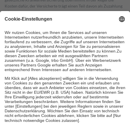
Kosten dafür, der Versicherte trägt einen Teil davon als Zuzahlung
mit.
Grundsätzlich leisten Mitglieder Zuzahlungen in Höhe von zehn
Prozent des Abgabepreises,
mindestens
jedoch
fünf Euro
und
höchstens zehn Euro.
Es sind jedoch nie mehr als die tatsächlichen
Kosten der Leistung zu entrichten.
Diese Regeln gelten grundsätzlich auch für Online-Apotheken.
Bei Heilmitteln und häuslicher Krankenpflege beträgt die
Zuzahlung zehn Prozent der Kosten sowie zehn Euro je
Verordnung.
Um das Engagement der Versicherten für ihre eigene Gesundheit zu
stärken und die besondere Stellung der Familie zu unterstützen,
fallen
keine Zuzahlungen
an bei:
• Kindern und Jugendlichen bis zum vollendeten 18. Lebensjahr
mit Ausnahme der Fahrkosten
• Untersuchungen zur Vorsorge und Früherkennung, die von der
GKV getragen werden
• empfohlenen Schutzimpfungen
• Harn- und Blutteststreifen
Wir nutzen Trusted Shops als unabhängigen Dienstleister für die