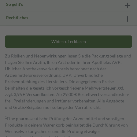
So geht's
Rechtliches
Widerruf erklären
Zu Risiken und Nebenwirkungen lesen Sie die Packungsbeilage und
fragen Sie Ihre Ärztin, Ihren Arzt oder in Ihrer Apotheke. AVP:
Üblicher Apothekenverkaufspreis berechnet nach der
Arzneimittelpreisverordnung. UVP: Unverbindliche
Preisempfehlung des Herstellers. Die angegebenen Preise
beinhalten die gesetzlich vorgeschriebene Mehrwertsteuer, ggf.
zzgl. 3,95 € Versandkosten. Ab 29,00 € Bestell­wert versand­kosten­
frei. Preisänderungen und Irrtümer vorbehalten. Alle Angebote
und Gratis-Beigaben nur solange der Vorrat reicht.
1
Eine pharmazeutische Prüfung der Arzneimittel und sonstigen
Produkte in deinem Warenkorb beinhaltet die Durchführung von
Wechselwirkungschecks und die Prüfung etwaiger