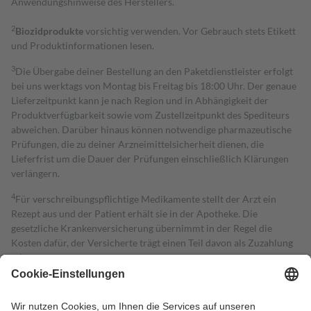
Anwendungshinweise des Herstellers.
2
Biozidprodukte
vorsichtig verwenden. Vor Gebrauch stets Etikett
und Produktinformationen lesen.
3
Die Übergabe deiner Bestellung an den Paketdienstleister erfolgt
bei uns werktags von Montag bis Freitag bis 18:00 Uhr. Der genaue
Lieferzeitpunkt kann je nach Region und in Abhängigkeit der
Produktverfügbarkeit sowie vom Zustellzeitpunkt des Spediteurs
abweichen. Darüber hinaus können notwendige pharmazeutische
Prüfungen, die zu deiner Arzneimittelsicherheit dienen, die
Lieferfrist um die Dauer der Prüfungen einschließlich Klärungen
verlängern.
4
Für verschreibungspflichtige Medikamente stellt der Arzt ein
Rezept aus und der Patient erhält sie in der Apotheke. Die
gesetzliche Krankenversicherung übernimmt in der Regel die
Kosten dafür, der Versicherte trägt einen Teil davon als Zuzahlung
mit.
Grundsätzlich leisten Mitglieder Zuzahlungen in Höhe von zehn
Prozent des Abgabepreises,
mindestens
jedoch
fünf Euro
und
höchstens zehn Euro.
Es sind jedoch nie mehr als die tatsächlichen