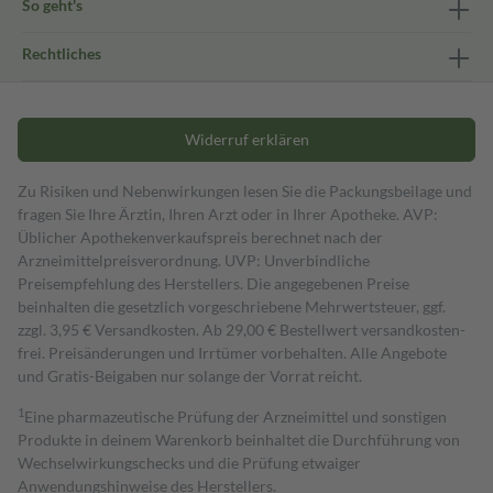
So geht's
Rechtliches
Widerruf erklären
Zu Risiken und Nebenwirkungen lesen Sie die Packungsbeilage und
fragen Sie Ihre Ärztin, Ihren Arzt oder in Ihrer Apotheke. AVP:
Üblicher Apothekenverkaufspreis berechnet nach der
Arzneimittelpreisverordnung. UVP: Unverbindliche
Preisempfehlung des Herstellers. Die angegebenen Preise
beinhalten die gesetzlich vorgeschriebene Mehrwertsteuer, ggf.
zzgl. 3,95 € Versandkosten. Ab 29,00 € Bestell­wert versand­kosten­
frei. Preisänderungen und Irrtümer vorbehalten. Alle Angebote
und Gratis-Beigaben nur solange der Vorrat reicht.
1
Eine pharmazeutische Prüfung der Arzneimittel und sonstigen
Produkte in deinem Warenkorb beinhaltet die Durchführung von
Wechselwirkungschecks und die Prüfung etwaiger
Anwendungshinweise des Herstellers.