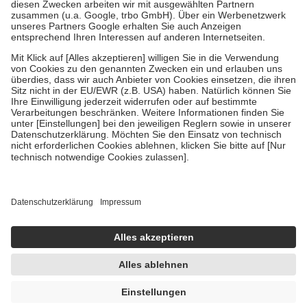
Diese Regeln gelten grundsätzlich auch für Online-Apotheken.
Bei Heilmitteln und häuslicher Krankenpflege beträgt die
Zuzahlung zehn Prozent der Kosten sowie zehn Euro je
Verordnung.
Um das Engagement der Versicherten für ihre eigene Gesundheit zu
stärken und die besondere Stellung der Familie zu unterstützen,
fallen
keine Zuzahlungen
an bei:
• Kindern und Jugendlichen bis zum vollendeten 18. Lebensjahr
mit Ausnahme der Fahrkosten
• Untersuchungen zur Vorsorge und Früherkennung, die von der
GKV getragen werden
• empfohlenen Schutzimpfungen
• Harn- und Blutteststreifen
Wir nutzen Trusted Shops als unabhängigen Dienstleister für die
Einholung von Bewertungen. Trusted Shops hat Maßnahmen
getroffen, um sicherzustellen, dass es sich um echte Bewertungen
handelt. Mehr Informationen findest du hier:
https://help.etrusted.com/hc/de/articles/4419944605341