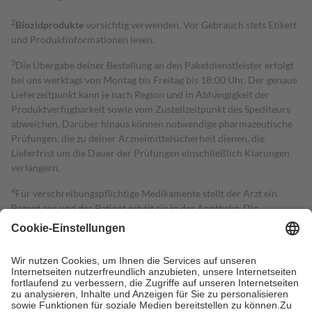
2
Biozidprodukte
vorsichtig verwenden. Vor Gebrauch stets Etikett
und Produktinformationen lesen.
3
Die Übergabe deiner Bestellung an den Paketdienstleister erfolgt
bei uns werktags von Montag bis Freitag bis 18:00 Uhr. Der genaue
Lieferzeitpunkt kann je nach Region und in Abhängigkeit der
Produktverfügbarkeit sowie vom Zustellzeitpunkt des Spediteurs
abweichen. Darüber hinaus können notwendige pharmazeutische
Prüfungen, die zu deiner Arzneimittelsicherheit dienen, die
Lieferfrist um die Dauer der Prüfungen einschließlich Klärungen
verlängern.
4
Für verschreibungspflichtige Medikamente stellt der Arzt ein
Rezept aus und der Patient erhält sie in der Apotheke. Die
gesetzliche Krankenversicherung übernimmt in der Regel die
Kosten dafür, der Versicherte trägt einen Teil davon als Zuzahlung
mit.
Grundsätzlich leisten Mitglieder Zuzahlungen in Höhe von zehn
Prozent des Abgabepreises,
mindestens
jedoch
fünf Euro
und
höchstens zehn Euro.
Es sind jedoch nie mehr als die tatsächlichen
Kosten der Leistung zu entrichten.