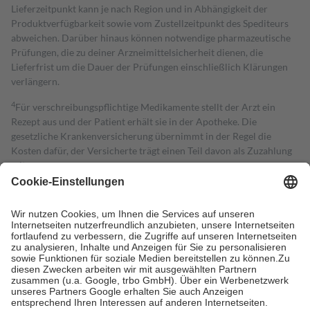
Lieferzeitpunkt kann je nach Region und in Abhängigkeit der
Produktverfügbarkeit sowie vom Zustellzeitpunkt des Spediteurs
abweichen. Darüber hinaus können notwendige pharmazeutische
Prüfungen, die zu deiner Arzneimittelsicherheit dienen, die
Lieferfrist um die Dauer der Prüfungen einschließlich Klärungen
verlängern.
4
Für verschreibungspflichtige Medikamente stellt der Arzt ein
Rezept aus und der Patient erhält sie in der Apotheke. Die
gesetzliche Krankenversicherung übernimmt in der Regel die
Kosten dafür, der Versicherte trägt einen Teil davon als Zuzahlung
mit.
Grundsätzlich leisten Mitglieder Zuzahlungen in Höhe von zehn
Prozent des Abgabepreises,
mindestens
jedoch
fünf Euro
und
höchstens zehn Euro.
Es sind jedoch nie mehr als die tatsächlichen
Kosten der Leistung zu entrichten.
Diese Regeln gelten grundsätzlich auch für Online-Apotheken.
Bei Heilmitteln und häuslicher Krankenpflege beträgt die
Zuzahlung zehn Prozent der Kosten sowie zehn Euro je
Verordnung.
Um das Engagement der Versicherten für ihre eigene Gesundheit zu