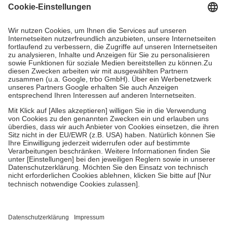
Grundsätzlich leisten Mitglieder Zuzahlungen in Höhe von zehn
Prozent des Abgabepreises,
mindestens
jedoch
fünf Euro
und
höchstens zehn Euro.
Es sind jedoch nie mehr als die tatsächlichen
Kosten der Leistung zu entrichten.
Diese Regeln gelten grundsätzlich auch für Online-Apotheken.
Bei Heilmitteln und häuslicher Krankenpflege beträgt die
Zuzahlung zehn Prozent der Kosten sowie zehn Euro je
Verordnung.
Um das Engagement der Versicherten für ihre eigene Gesundheit zu
stärken und die besondere Stellung der Familie zu unterstützen,
fallen
keine Zuzahlungen
an bei:
• Kindern und Jugendlichen bis zum vollendeten 18. Lebensjahr
mit Ausnahme der Fahrkosten
• Untersuchungen zur Vorsorge und Früherkennung, die von der
GKV getragen werden
• empfohlenen Schutzimpfungen
• Harn- und Blutteststreifen
Wir nutzen Trusted Shops als unabhängigen Dienstleister für die
Einholung von Bewertungen. Trusted Shops hat Maßnahmen
getroffen, um sicherzustellen, dass es sich um echte Bewertungen
handelt. Mehr Informationen findest du hier: