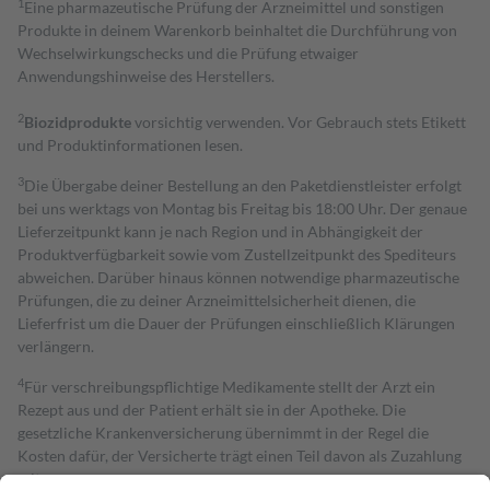
1
Eine pharmazeutische Prüfung der Arzneimittel und sonstigen
Produkte in deinem Warenkorb beinhaltet die Durchführung von
Wechselwirkungschecks und die Prüfung etwaiger
Anwendungshinweise des Herstellers.
2
Biozidprodukte
vorsichtig verwenden. Vor Gebrauch stets Etikett
und Produktinformationen lesen.
3
Die Übergabe deiner Bestellung an den Paketdienstleister erfolgt
bei uns werktags von Montag bis Freitag bis 18:00 Uhr. Der genaue
Lieferzeitpunkt kann je nach Region und in Abhängigkeit der
Produktverfügbarkeit sowie vom Zustellzeitpunkt des Spediteurs
abweichen. Darüber hinaus können notwendige pharmazeutische
Prüfungen, die zu deiner Arzneimittelsicherheit dienen, die
Lieferfrist um die Dauer der Prüfungen einschließlich Klärungen
verlängern.
4
Für verschreibungspflichtige Medikamente stellt der Arzt ein
Rezept aus und der Patient erhält sie in der Apotheke. Die
gesetzliche Krankenversicherung übernimmt in der Regel die
Kosten dafür, der Versicherte trägt einen Teil davon als Zuzahlung
mit.