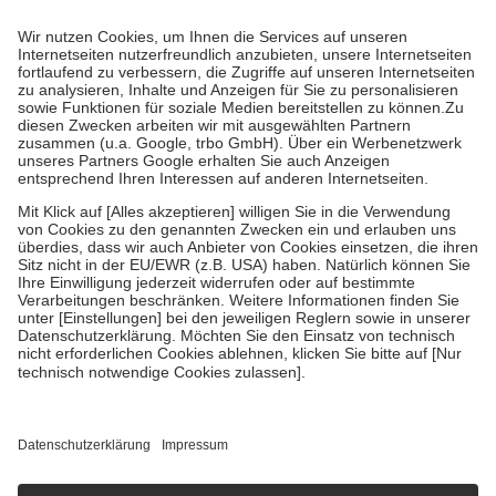
Prozent des Abgabepreises,
mindestens
jedoch
fünf Euro
und
höchstens zehn Euro.
Es sind jedoch nie mehr als die tatsächlichen
Kosten der Leistung zu entrichten.
Diese Regeln gelten grundsätzlich auch für Online-Apotheken.
Bei Heilmitteln und häuslicher Krankenpflege beträgt die
Zuzahlung zehn Prozent der Kosten sowie zehn Euro je
Verordnung.
Um das Engagement der Versicherten für ihre eigene Gesundheit zu
stärken und die besondere Stellung der Familie zu unterstützen,
fallen
keine Zuzahlungen
an bei:
• Kindern und Jugendlichen bis zum vollendeten 18. Lebensjahr
mit Ausnahme der Fahrkosten
• Untersuchungen zur Vorsorge und Früherkennung, die von der
GKV getragen werden
• empfohlenen Schutzimpfungen
• Harn- und Blutteststreifen
Wir nutzen Trusted Shops als unabhängigen Dienstleister für die
Einholung von Bewertungen. Trusted Shops hat Maßnahmen
getroffen, um sicherzustellen, dass es sich um echte Bewertungen
handelt. Mehr Informationen findest du hier:
https://help.etrusted.com/hc/de/articles/4419944605341