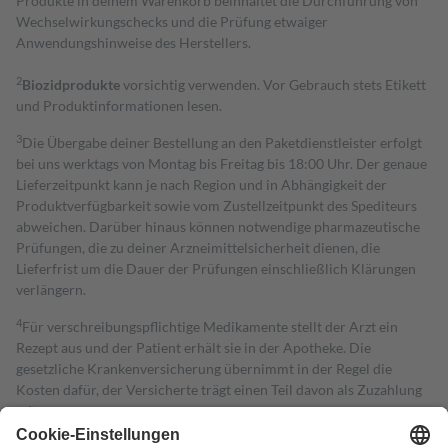
Produkte in deinem Warenkorb beinhaltet die Durchführung von
Wechselwirkungschecks und die Prüfung etwaiger
Anwendungshinweise des Herstellers.
2
Biozidprodukte
vorsichtig verwenden. Vor Gebrauch stets Etikett
und Produktinformationen lesen.
3
Die Übergabe deiner Bestellung an den Paketdienstleister erfolgt
bei uns werktags von Montag bis Freitag bis 18:00 Uhr. Der genaue
Lieferzeitpunkt kann je nach Region und in Abhängigkeit der
Produktverfügbarkeit sowie vom Zustellzeitpunkt des Spediteurs
abweichen. Darüber hinaus können notwendige pharmazeutische
Prüfungen, die zu deiner Arzneimittelsicherheit dienen, die
Lieferfrist um die Dauer der Prüfungen einschließlich Klärungen
verlängern.
4
Für verschreibungspflichtige Medikamente stellt der Arzt ein
Rezept aus und der Patient erhält sie in der Apotheke. Die
gesetzliche Krankenversicherung übernimmt in der Regel die
Kosten dafür, der Versicherte trägt einen Teil davon als Zuzahlung
mit.
Grundsätzlich leisten Mitglieder Zuzahlungen in Höhe von zehn