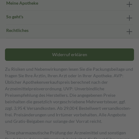
Meine Apotheke
So geht's
Rechtliches
Widerruf erklären
Zu Risiken und Nebenwirkungen lesen Sie die Packungsbeilage und
fragen Sie Ihre Ärztin, Ihren Arzt oder in Ihrer Apotheke. AVP:
Üblicher Apothekenverkaufspreis berechnet nach der
Arzneimittelpreisverordnung. UVP: Unverbindliche
Preisempfehlung des Herstellers. Die angegebenen Preise
beinhalten die gesetzlich vorgeschriebene Mehrwertsteuer, ggf.
zzgl. 3,95 € Versandkosten. Ab 29,00 € Bestell­wert versand­kosten­
frei. Preisänderungen und Irrtümer vorbehalten. Alle Angebote
und Gratis-Beigaben nur solange der Vorrat reicht.
1
Eine pharmazeutische Prüfung der Arzneimittel und sonstigen