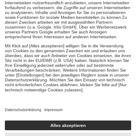
Kosten der Leistung zu entrichten.
Diese Regeln gelten grundsätzlich auch für Online-Apotheken.
Bei Heilmitteln und häuslicher Krankenpflege beträgt die
Zuzahlung zehn Prozent der Kosten sowie zehn Euro je
Verordnung.
Um das Engagement der Versicherten für ihre eigene Gesundheit zu
stärken und die besondere Stellung der Familie zu unterstützen,
fallen
keine Zuzahlungen
an bei:
• Kindern und Jugendlichen bis zum vollendeten 18. Lebensjahr
mit Ausnahme der Fahrkosten
• Untersuchungen zur Vorsorge und Früherkennung, die von der
GKV getragen werden
• empfohlenen Schutzimpfungen
• Harn- und Blutteststreifen
Wir nutzen Trusted Shops als unabhängigen Dienstleister für die
Einholung von Bewertungen. Trusted Shops hat Maßnahmen
getroffen, um sicherzustellen, dass es sich um echte Bewertungen
handelt. Mehr Informationen findest du hier:
https://help.etrusted.com/hc/de/articles/4419944605341
Einige Bilder und Inhalte wurden unter Zuhilfenahme künstlicher