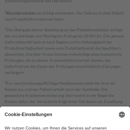
Anwendungshinweise des Herstellers.
2
Biozidprodukte
vorsichtig verwenden. Vor Gebrauch stets Etikett
und Produktinformationen lesen.
3
Die Übergabe deiner Bestellung an den Paketdienstleister erfolgt
bei uns werktags von Montag bis Freitag bis 18:00 Uhr. Der genaue
Lieferzeitpunkt kann je nach Region und in Abhängigkeit der
Produktverfügbarkeit sowie vom Zustellzeitpunkt des Spediteurs
abweichen. Darüber hinaus können notwendige pharmazeutische
Prüfungen, die zu deiner Arzneimittelsicherheit dienen, die
Lieferfrist um die Dauer der Prüfungen einschließlich Klärungen
verlängern.
4
Für verschreibungspflichtige Medikamente stellt der Arzt ein
Rezept aus und der Patient erhält sie in der Apotheke. Die
gesetzliche Krankenversicherung übernimmt in der Regel die
Kosten dafür, der Versicherte trägt einen Teil davon als Zuzahlung
mit.
Grundsätzlich leisten Mitglieder Zuzahlungen in Höhe von zehn
Prozent des Abgabepreises,
mindestens
jedoch
fünf Euro
und
höchstens zehn Euro.
Es sind jedoch nie mehr als die tatsächlichen