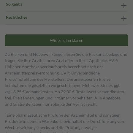
So geht's
Rechtliches
Widerruf erklären
Zu Risiken und Nebenwirkungen lesen Sie die Packungsbeilage und
fragen Sie Ihre Ärztin, Ihren Arzt oder in Ihrer Apotheke. AVP:
Üblicher Apothekenverkaufspreis berechnet nach der
Arzneimittelpreisverordnung. UVP: Unverbindliche
Preisempfehlung des Herstellers. Die angegebenen Preise
beinhalten die gesetzlich vorgeschriebene Mehrwertsteuer, ggf.
zzgl. 3,95 € Versandkosten. Ab 29,00 € Bestell­wert versand­kosten­
frei. Preisänderungen und Irrtümer vorbehalten. Alle Angebote
und Gratis-Beigaben nur solange der Vorrat reicht.
1
Eine pharmazeutische Prüfung der Arzneimittel und sonstigen
Produkte in deinem Warenkorb beinhaltet die Durchführung von
Wechselwirkungschecks und die Prüfung etwaiger