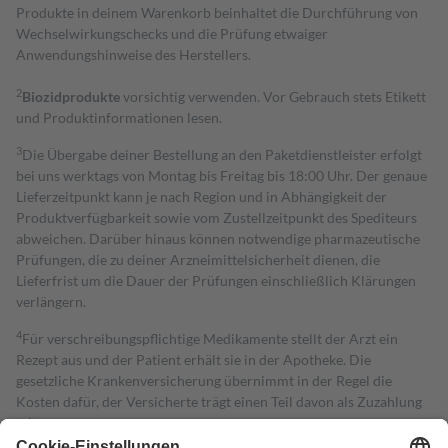
Produkte in deinem Warenkorb beinhaltet die Durchführung von
Wechselwirkungschecks und die Prüfung etwaiger
Anwendungshinweise des Herstellers.
2
Biozidprodukte
vorsichtig verwenden. Vor Gebrauch stets Etikett
und Produktinformationen lesen.
3
Die Übergabe deiner Bestellung an den Paketdienstleister erfolgt
bei uns werktags von Montag bis Freitag bis 18:00 Uhr. Der genaue
Lieferzeitpunkt kann je nach Region und in Abhängigkeit der
Produktverfügbarkeit sowie vom Zustellzeitpunkt des Spediteurs
abweichen. Darüber hinaus können notwendige pharmazeutische
Prüfungen, die zu deiner Arzneimittelsicherheit dienen, die
Lieferfrist um die Dauer der Prüfungen einschließlich Klärungen
verlängern.
4
Für verschreibungspflichtige Medikamente stellt der Arzt ein
Rezept aus und der Patient erhält sie in der Apotheke. Die
gesetzliche Krankenversicherung übernimmt in der Regel die
Kosten dafür, der Versicherte trägt einen Teil davon als Zuzahlung
mit.
Grundsätzlich leisten Mitglieder Zuzahlungen in Höhe von zehn