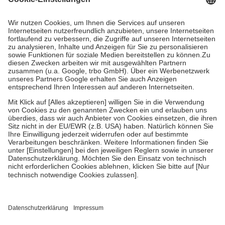
Prozent des Abgabepreises,
mindestens
jedoch
fünf Euro
und
höchstens zehn Euro.
Es sind jedoch nie mehr als die tatsächlichen
Kosten der Leistung zu entrichten.
Diese Regeln gelten grundsätzlich auch für Online-Apotheken.
Bei Heilmitteln und häuslicher Krankenpflege beträgt die
Zuzahlung zehn Prozent der Kosten sowie zehn Euro je
Verordnung.
Um das Engagement der Versicherten für ihre eigene Gesundheit zu
stärken und die besondere Stellung der Familie zu unterstützen,
fallen
keine Zuzahlungen
an bei:
• Kindern und Jugendlichen bis zum vollendeten 18. Lebensjahr
mit Ausnahme der Fahrkosten
• Untersuchungen zur Vorsorge und Früherkennung, die von der
GKV getragen werden
• empfohlenen Schutzimpfungen
• Harn- und Blutteststreifen
Wir nutzen Trusted Shops als unabhängigen Dienstleister für die
Einholung von Bewertungen. Trusted Shops hat Maßnahmen
getroffen, um sicherzustellen, dass es sich um echte Bewertungen
handelt. Mehr Informationen findest du hier: