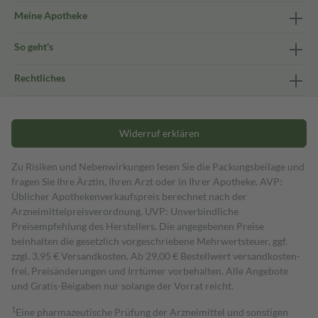
Meine Apotheke
So geht's
Rechtliches
Widerruf erklären
Zu Risiken und Nebenwirkungen lesen Sie die Packungsbeilage und
fragen Sie Ihre Ärztin, Ihren Arzt oder in Ihrer Apotheke. AVP:
Üblicher Apothekenverkaufspreis berechnet nach der
Arzneimittelpreisverordnung. UVP: Unverbindliche
Preisempfehlung des Herstellers. Die angegebenen Preise
beinhalten die gesetzlich vorgeschriebene Mehrwertsteuer, ggf.
zzgl. 3,95 € Versandkosten. Ab 29,00 € Bestell­wert versand­kosten­
frei. Preisänderungen und Irrtümer vorbehalten. Alle Angebote
und Gratis-Beigaben nur solange der Vorrat reicht.
1
Eine pharmazeutische Prüfung der Arzneimittel und sonstigen