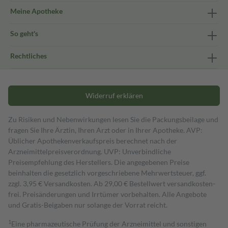
Meine Apotheke
So geht's
Rechtliches
Widerruf erklären
Zu Risiken und Nebenwirkungen lesen Sie die Packungsbeilage und
fragen Sie Ihre Ärztin, Ihren Arzt oder in Ihrer Apotheke. AVP:
Üblicher Apothekenverkaufspreis berechnet nach der
Arzneimittelpreisverordnung. UVP: Unverbindliche
Preisempfehlung des Herstellers. Die angegebenen Preise
beinhalten die gesetzlich vorgeschriebene Mehrwertsteuer, ggf.
zzgl. 3,95 € Versandkosten. Ab 29,00 € Bestell­wert versand­kosten­
frei. Preisänderungen und Irrtümer vorbehalten. Alle Angebote
und Gratis-Beigaben nur solange der Vorrat reicht.
1
Eine pharmazeutische Prüfung der Arzneimittel und sonstigen