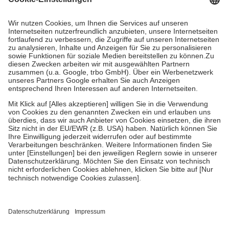
Prozent des Abgabepreises,
mindestens
jedoch
fünf Euro
und
höchstens zehn Euro.
Es sind jedoch nie mehr als die tatsächlichen
Kosten der Leistung zu entrichten.
Diese Regeln gelten grundsätzlich auch für Online-Apotheken.
Bei Heilmitteln und häuslicher Krankenpflege beträgt die
Zuzahlung zehn Prozent der Kosten sowie zehn Euro je
Verordnung.
Um das Engagement der Versicherten für ihre eigene Gesundheit zu
stärken und die besondere Stellung der Familie zu unterstützen,
fallen
keine Zuzahlungen
an bei:
• Kindern und Jugendlichen bis zum vollendeten 18. Lebensjahr
mit Ausnahme der Fahrkosten
• Untersuchungen zur Vorsorge und Früherkennung, die von der
GKV getragen werden
• empfohlenen Schutzimpfungen
• Harn- und Blutteststreifen
Wir nutzen Trusted Shops als unabhängigen Dienstleister für die
Einholung von Bewertungen. Trusted Shops hat Maßnahmen
getroffen, um sicherzustellen, dass es sich um echte Bewertungen
handelt. Mehr Informationen findest du hier: