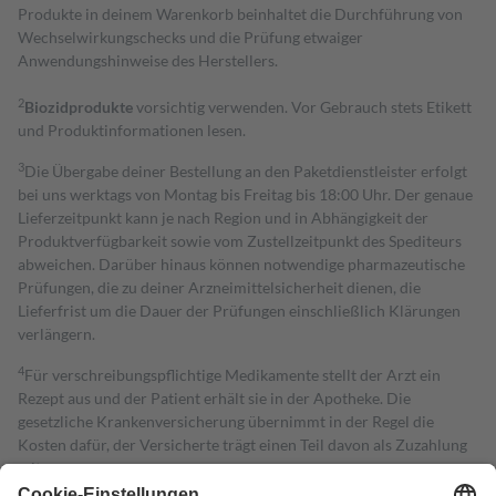
Produkte in deinem Warenkorb beinhaltet die Durchführung von
Wechselwirkungschecks und die Prüfung etwaiger
Anwendungshinweise des Herstellers.
2
Biozidprodukte
vorsichtig verwenden. Vor Gebrauch stets Etikett
und Produktinformationen lesen.
3
Die Übergabe deiner Bestellung an den Paketdienstleister erfolgt
bei uns werktags von Montag bis Freitag bis 18:00 Uhr. Der genaue
Lieferzeitpunkt kann je nach Region und in Abhängigkeit der
Produktverfügbarkeit sowie vom Zustellzeitpunkt des Spediteurs
abweichen. Darüber hinaus können notwendige pharmazeutische
Prüfungen, die zu deiner Arzneimittelsicherheit dienen, die
Lieferfrist um die Dauer der Prüfungen einschließlich Klärungen
verlängern.
4
Für verschreibungspflichtige Medikamente stellt der Arzt ein
Rezept aus und der Patient erhält sie in der Apotheke. Die
gesetzliche Krankenversicherung übernimmt in der Regel die
Kosten dafür, der Versicherte trägt einen Teil davon als Zuzahlung
mit.
Grundsätzlich leisten Mitglieder Zuzahlungen in Höhe von zehn