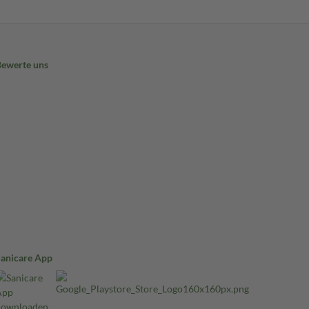
Bewerte uns
Sanicare App