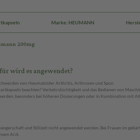
rtkapseln
Marke: HEUMANN
Herst
Heumann 200mg
ür wird es angewendet?
chwerden von rheumatoider Arthritis, Arthrosen und Spon
tkapseln beachten? Verkehrstüchtigkeit und das Bedienen von Maschi
erden, besonders bei höheren Dosierungen oder in Kombination mit Alk
erschaft und Stillzeit nicht angewendet werden. Bei Frauen im gebär
inem Arzt.