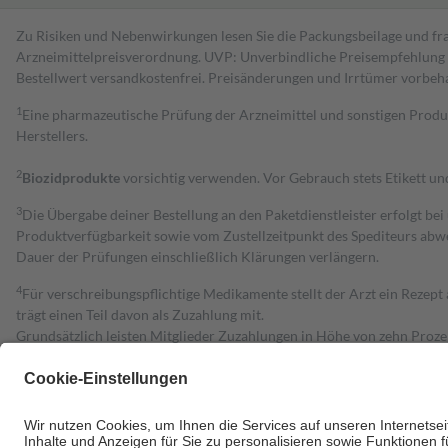
Zu Risiken und Nebenwirkungen lesen Sie die Packungsbeilage und fra
Arzneimittelpreisverordnung. UVP: Unverbindliche Preisempfehlung de
Bestell­wert versand­kosten­frei. Preisänderungen und Irrtümer vorbeh
1
Eine pharmazeutische Prüfung der Arzneimittel und sonstigen Pro
Herstellers.
2
Biozidprodukte
vorsichtig verwenden. Vor Gebrauch stets Etikett u
3
Die Übergabe deiner Bestellung an den Paketdienstleister erfolgt bei
Produktverfügbarkeit sowie vom Zustellzeitpunkt des Spediteurs abwe
Dauer der Prüfungen einschließlich Klärungen verlängern.
4
Für verschreibungspflichtige Medikamente stellt der Arzt ein Rezept 
trägt einen Teil davon als Zuzahlung mit.
Grundsätzlich leisten Mitglieder Zuzahlungen in Höhe von zehn Proz
zu entrichten.
Diese Regeln gelten grundsätzlich auch für Online-Apotheken.
Bei Heilmitteln und häuslicher Krankenpflege beträgt die Zuzahlung 
Um das Engagement der Versicherten für ihre eigene Gesundheit zu stä
• Kindern und Jugendlichen bis zum vollendeten 18. Lebensjahr mit