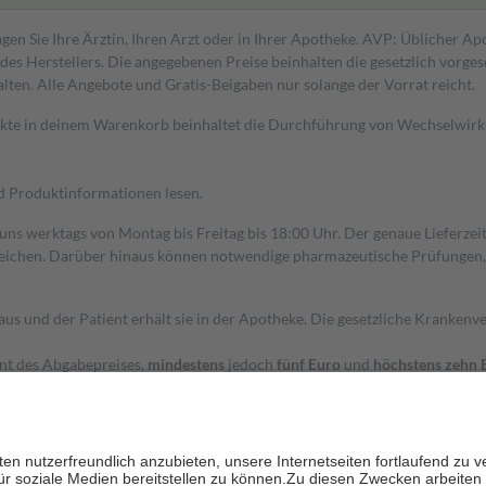
gen Sie Ihre Ärztin, Ihren Arzt oder in Ihrer Apotheke. AVP: Üblicher A
s Herstellers. Die angegebenen Preise beinhalten die gesetzlich vorgesc
alten. Alle Angebote und Gratis-Beigaben nur solange der Vorrat reicht.
dukte in deinem Warenkorb beinhaltet die Durchführung von Wechselwir
nd Produktinformationen lesen.
 uns werktags von Montag bis Freitag bis 18:00 Uhr. Der genaue Lieferze
ichen. Darüber hinaus können notwendige pharmazeutische Prüfungen, die
aus und der Patient erhält sie in der Apotheke. Die gesetzliche Krankenv
ent des Abgabepreises,
mindestens
jedoch
fünf Euro
und
höchstens zehn 
zehn Prozent der Kosten sowie zehn Euro je Verordnung.
rken und die besondere Stellung der Familie zu unterstützen, fallen
kein
 Ausnahme der Fahrkosten