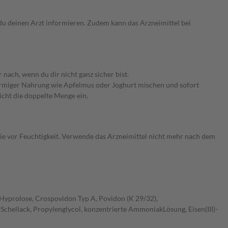
u deinen Arzt informieren. Zudem kann das Arzneimittel bei
ch, wenn du dir nicht ganz sicher bist.
förmiger Nahrung wie Apfelmus oder Joghurt mischen und sofort
cht die doppelte Menge ein.
 vor Feuchtigkeit. Verwende das Arzneimittel nicht mehr nach dem
, Hyprolose, Crospovidon Typ A, Povidon (K 29/32),
: Schellack, Propylenglycol, konzentrierte AmmoniakLösung, Eisen(III)-