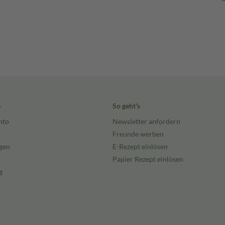
e
So geht's
nto
Newsletter anfordern
Freunde werben
gen
E-Rezept einlösen
Papier Rezept einlösen
g