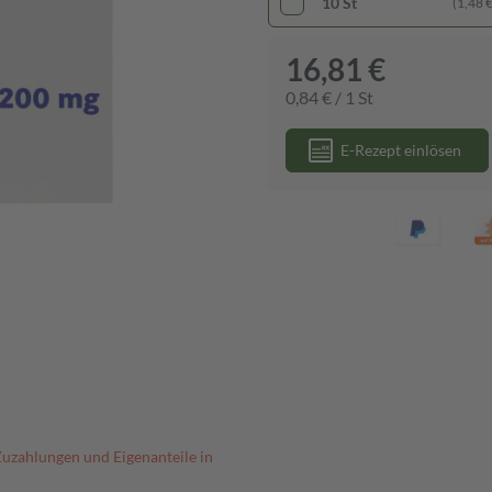
10 St
(1,48 € 
16,81 €
0,84 € / 1 St
E-Rezept einlösen
Zuzahlungen und Eigenanteile in