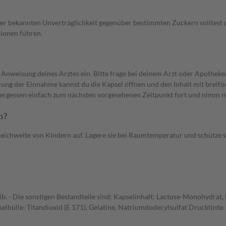
 bekannten Unverträglichkeit gegenüber bestimmten Zuckern solltest d
tionen führen.
ung deines Arztes ein. Bitte frage bei deinem Arzt oder Apotheker na
erung der Einnahme kannst du die Kapsel öffnen und den Inhalt mit brei
rgessen einfach zum nächsten vorgesehenen Zeitpunkt fort und nimm ni
n?
weite von Kindern auf. Lagere sie bei Raumtemperatur und schütze sie
ib. - Die sonstigen Bestandteile sind: Kapselinhalt: Lactose-Monohydrat
selhülle: Titandioxid (E 171), Gelatine, Natriumdodecylsulfat Drucktinte