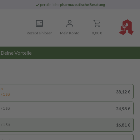
persönliche
pharmazeutische Beratung
Rezept einlösen
Mein Konto
0,00 €
Deine Vorteile
pp
38,12 €
/ 1 St)
24,98 €
/ 1 St)
16,81 €
/ 1 St)