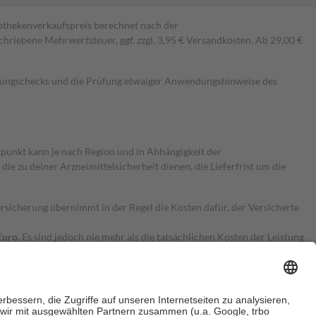
pothekenverkaufspreis berechnet nach der
hriebene Mehrwertsteuer, ggf. zzgl. 3,95 € Versandkosten. Ab 29,00 €
kungschecks und die Prüfung etwaiger Anwendungshinweise des
itpunkt kann je nach Region und in Abhängigkeit der
 zu deiner Arzneimittelsicherheit dienen, die Lieferfrist um die
ersicherung übernimmt in der Regel die Kosten dafür, der Versicherte
Euro.
Es sind jedoch nie mehr als die tatsächlichen Kosten der Leistung
e Zuzahlungen
an bei: