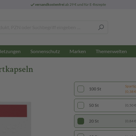
versandkostenfrei
ab 29 € und für E-Rezepte
letzungen
Sonnenschutz
Marken
Themenwelten
rtkapseln
Sparti
100 St
(0,38 € 
50 St
(0,50 € 
20 St
(0,84 € 