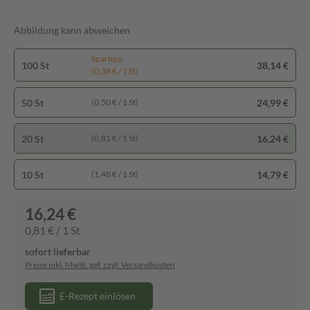
Abbildung kann abweichen
Spartipp
100 St
38,14 €
(0,38 € / 1 St)
50 St
24,99 €
(0,50 € / 1 St)
20 St
16,24 €
(0,81 € / 1 St)
10 St
14,79 €
(1,48 € / 1 St)
16,24 €
0,81 € / 1 St
sofort lieferbar
Preise inkl. MwSt. ggf. zzgl. Versandkosten
E-Rezept einlösen