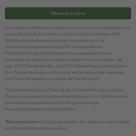
Widerruf erklären
Zu Risiken und Nebenwirkungen lesen Sie die Packungsbeilage und
fragen Sie Ihre Ärztin, Ihren Arzt oder in Ihrer Apotheke. AVP:
Üblicher Apothekenverkaufspreis berechnet nach der
Arzneimittelpreisverordnung. UVP: Unverbindliche
Preisempfehlung des Herstellers. Die angegebenen Preise
beinhalten die gesetzlich vorgeschriebene Mehrwertsteuer, ggf.
zzgl. 3,95 € Versandkosten. Ab 29,00 € Bestell­wert versand­kosten­
frei. Preisänderungen und Irrtümer vorbehalten. Alle Angebote
und Gratis-Beigaben nur solange der Vorrat reicht.
1
Eine pharmazeutische Prüfung der Arzneimittel und sonstigen
Produkte in deinem Warenkorb beinhaltet die Durchführung von
Wechselwirkungschecks und die Prüfung etwaiger
Anwendungshinweise des Herstellers.
2
Biozidprodukte
vorsichtig verwenden. Vor Gebrauch stets Etikett
und Produktinformationen lesen.