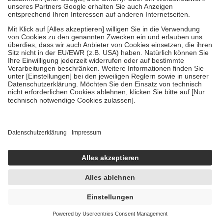
Um das Engagement der Versicherten für ihre eigene Gesundheit zu
stärken und die besondere Stellung der Familie zu unterstützen,
fallen
keine Zuzahlungen
an bei:
• Kindern und Jugendlichen bis zum vollendeten 18. Lebensjahr
mit Ausnahme der Fahrkosten
• Untersuchungen zur Vorsorge und Früherkennung, die von der
GKV getragen werden
• empfohlenen Schutzimpfungen
• Harn- und Blutteststreifen
Wir nutzen Trusted Shops als unabhängigen Dienstleister für die
Einholung von Bewertungen. Trusted Shops hat Maßnahmen
getroffen, um sicherzustellen, dass es sich um echte Bewertungen
handelt. Mehr Informationen findest du hier:
https://help.etrusted.com/hc/de/articles/4419944605341
Einige Bilder und Inhalte wurden unter Zuhilfenahme künstlicher
Intelligenz erstellt.