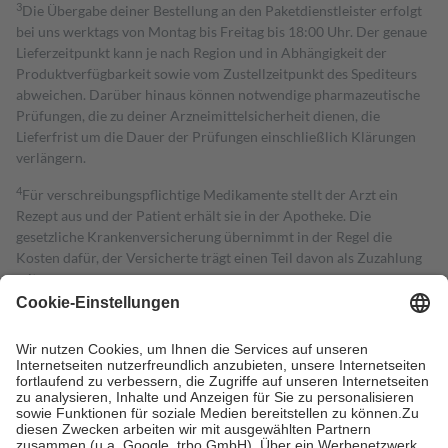
3
Die Übergabe deiner Bestellung an den Paketdienstleister erfolgt
bei uns werktags von Montag bis Freitag bis 18:00 Uhr. Der genaue
Lieferzeitpunkt kann je nach Region und in Abhängigkeit der
Produktverfügbarkeit sowie vom Zustellzeitpunkt des Spediteurs
abweichen. Darüber hinaus können notwendige pharmazeutische
Prüfungen, die zu deiner Arzneimittelsicherheit dienen, die
Lieferfrist um die Dauer der Prüfungen einschließlich Klärungen
verlängern.
4
Für verschreibungspflichtige Medikamente stellt der Arzt ein
Rezept aus und der Patient erhält sie in der Apotheke. Die
gesetzliche Krankenversicherung übernimmt in der Regel die
Kosten dafür, der Versicherte trägt einen Teil davon als Zuzahlung
mit.
Grundsätzlich leisten Mitglieder Zuzahlungen in Höhe von zehn
Prozent des Abgabepreises,
mindestens
jedoch
fünf Euro
und
höchstens zehn Euro.
Es sind jedoch nie mehr als die tatsächlichen
Kosten der Leistung zu entrichten.
Diese Regeln gelten grundsätzlich auch für Online-Apotheken.
Bei Heilmitteln und häuslicher Krankenpflege beträgt die
Zuzahlung zehn Prozent der Kosten sowie zehn Euro je
Verordnung.