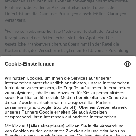
abweichen. Darüber hinaus können notwendige pharmazeutische
Prüfungen, die zu deiner Arzneimittelsicherheit dienen, die
Lieferfrist um die Dauer der Prüfungen einschließlich Klärungen
verlängern.
4
Für verschreibungspflichtige Medikamente stellt der Arzt ein
Rezept aus und der Patient erhält sie in der Apotheke. Die
gesetzliche Krankenversicherung übernimmt in der Regel die
Kosten dafür, der Versicherte trägt einen Teil davon als Zuzahlung
mit.
Grundsätzlich leisten Mitglieder Zuzahlungen in Höhe von zehn
Prozent des Abgabepreises,
mindestens
jedoch
fünf Euro
und
höchstens zehn Euro.
Es sind jedoch nie mehr als die tatsächlichen
Kosten der Leistung zu entrichten.
Diese Regeln gelten grundsätzlich auch für Online-Apotheken.
Bei Heilmitteln und häuslicher Krankenpflege beträgt die
Zuzahlung zehn Prozent der Kosten sowie zehn Euro je
Verordnung.
Um das Engagement der Versicherten für ihre eigene Gesundheit zu
stärken und die besondere Stellung der Familie zu unterstützen,
fallen
keine Zuzahlungen
an bei:
• Kindern und Jugendlichen bis zum vollendeten 18. Lebensjahr