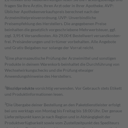
fragen Sie Ihre Ärztin, Ihren Arzt oder in Ihrer Apotheke. AVP:
Üblicher Apothekenverkaufspreis berechnet nach der
Arzneimittelpreisverordnung. UVP: Unverbindliche
Preisempfehlung des Herstellers. Die angegebenen Preise
beinhalten die gesetzlich vorgeschriebene Mehrwertsteuer, ggf.
zzgl. 3,95 € Versandkosten. Ab 29,00 € Bestell­wert versand­kosten­
frei. Preisänderungen und Irrtümer vorbehalten. Alle Angebote
und Gratis-Beigaben nur solange der Vorrat reicht.
1
Eine pharmazeutische Prüfung der Arzneimittel und sonstigen
Produkte in deinem Warenkorb beinhaltet die Durchführung von
Wechselwirkungschecks und die Prüfung etwaiger
Anwendungshinweise des Herstellers.
2
Biozidprodukte
vorsichtig verwenden. Vor Gebrauch stets Etikett
und Produktinformationen lesen.
3
Die Übergabe deiner Bestellung an den Paketdienstleister erfolgt
bei uns werktags von Montag bis Freitag bis 18:00 Uhr. Der genaue
Lieferzeitpunkt kann je nach Region und in Abhängigkeit der
Produktverfügbarkeit sowie vom Zustellzeitpunkt des Spediteurs