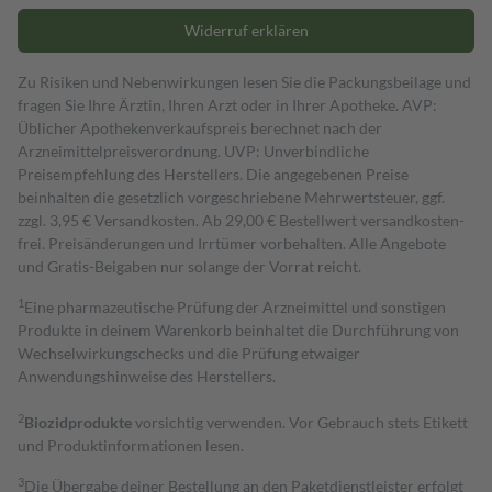
Widerruf erklären
Zu Risiken und Nebenwirkungen lesen Sie die Packungsbeilage und
fragen Sie Ihre Ärztin, Ihren Arzt oder in Ihrer Apotheke. AVP:
Üblicher Apothekenverkaufspreis berechnet nach der
Arzneimittelpreisverordnung. UVP: Unverbindliche
Preisempfehlung des Herstellers. Die angegebenen Preise
beinhalten die gesetzlich vorgeschriebene Mehrwertsteuer, ggf.
zzgl. 3,95 € Versandkosten. Ab 29,00 € Bestell­wert versand­kosten­
frei. Preisänderungen und Irrtümer vorbehalten. Alle Angebote
und Gratis-Beigaben nur solange der Vorrat reicht.
1
Eine pharmazeutische Prüfung der Arzneimittel und sonstigen
Produkte in deinem Warenkorb beinhaltet die Durchführung von
Wechselwirkungschecks und die Prüfung etwaiger
Anwendungshinweise des Herstellers.
2
Biozidprodukte
vorsichtig verwenden. Vor Gebrauch stets Etikett
und Produktinformationen lesen.
3
Die Übergabe deiner Bestellung an den Paketdienstleister erfolgt