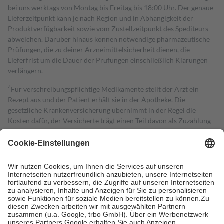
bei uns werktags von Montag bis Freitag bis 18:00 Uhr. Der genaue
Lieferzeitpunkt kann je nach Region und in Abhängigkeit der
Produktverfügbarkeit sowie vom Zustellzeitpunkt des Spediteurs
abweichen. Darüber hinaus können notwendige pharmazeutische
Prüfungen, die zu deiner Arzneimittelsicherheit dienen, die
Lieferfrist um die Dauer der Prüfungen einschließlich Klärungen
verlängern.
4
Für verschreibungspflichtige Medikamente stellt der Arzt ein
Rezept aus und der Patient erhält sie in der Apotheke. Die
gesetzliche Krankenversicherung übernimmt in der Regel die
Kosten dafür, der Versicherte trägt einen Teil davon als Zuzahlung
mit.
Grundsätzlich leisten Mitglieder Zuzahlungen in Höhe von zehn
Prozent des Abgabepreises,
mindestens
jedoch
fünf Euro
und
höchstens zehn Euro.
Es sind jedoch nie mehr als die tatsächlichen
Kosten der Leistung zu entrichten.
Diese Regeln gelten grundsätzlich auch für Online-Apotheken.
Bei Heilmitteln und häuslicher Krankenpflege beträgt die
Zuzahlung zehn Prozent der Kosten sowie zehn Euro je
Verordnung.