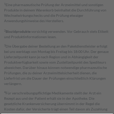
1
Eine pharmazeutische Prüfung der Arzneimittel und sonstigen
Produkte in deinem Warenkorb beinhaltet die Durchführung von
Wechselwirkungschecks und die Prüfung etwaiger
Anwendungshinweise des Herstellers.
2
Biozidprodukte
vorsichtig verwenden. Vor Gebrauch stets Etikett
und Produktinformationen lesen.
3
Die Übergabe deiner Bestellung an den Paketdienstleister erfolgt
bei uns werktags von Montag bis Freitag bis 18:00 Uhr. Der genaue
Lieferzeitpunkt kann je nach Region und in Abhängigkeit der
Produktverfügbarkeit sowie vom Zustellzeitpunkt des Spediteurs
abweichen. Darüber hinaus können notwendige pharmazeutische
Prüfungen, die zu deiner Arzneimittelsicherheit dienen, die
Lieferfrist um die Dauer der Prüfungen einschließlich Klärungen
verlängern.
4
Für verschreibungspflichtige Medikamente stellt der Arzt ein
Rezept aus und der Patient erhält sie in der Apotheke. Die
gesetzliche Krankenversicherung übernimmt in der Regel die
Kosten dafür, der Versicherte trägt einen Teil davon als Zuzahlung