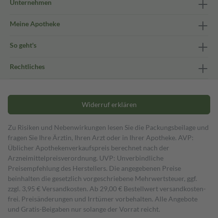
Unternehmen
Meine Apotheke
So geht's
Rechtliches
Widerruf erklären
Zu Risiken und Nebenwirkungen lesen Sie die Packungsbeilage und
fragen Sie Ihre Ärztin, Ihren Arzt oder in Ihrer Apotheke. AVP:
Üblicher Apothekenverkaufspreis berechnet nach der
Arzneimittelpreisverordnung. UVP: Unverbindliche
Preisempfehlung des Herstellers. Die angegebenen Preise
beinhalten die gesetzlich vorgeschriebene Mehrwertsteuer, ggf.
zzgl. 3,95 € Versandkosten. Ab 29,00 € Bestell­wert versand­kosten­
frei. Preisänderungen und Irrtümer vorbehalten. Alle Angebote
und Gratis-Beigaben nur solange der Vorrat reicht.