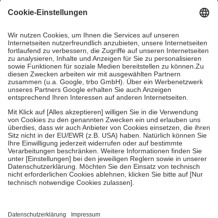
mit.
Grundsätzlich leisten Mitglieder Zuzahlungen in Höhe von zehn
Prozent des Abgabepreises,
mindestens
jedoch
fünf Euro
und
höchstens zehn Euro.
Es sind jedoch nie mehr als die tatsächlichen
Kosten der Leistung zu entrichten.
Diese Regeln gelten grundsätzlich auch für Online-Apotheken.
Bei Heilmitteln und häuslicher Krankenpflege beträgt die
Zuzahlung zehn Prozent der Kosten sowie zehn Euro je
Verordnung.
Um das Engagement der Versicherten für ihre eigene Gesundheit zu
stärken und die besondere Stellung der Familie zu unterstützen,
fallen
keine Zuzahlungen
an bei:
• Kindern und Jugendlichen bis zum vollendeten 18. Lebensjahr
mit Ausnahme der Fahrkosten
• Untersuchungen zur Vorsorge und Früherkennung, die von der
GKV getragen werden
• empfohlenen Schutzimpfungen
• Harn- und Blutteststreifen
Wir nutzen Trusted Shops als unabhängigen Dienstleister für die
Einholung von Bewertungen. Trusted Shops hat Maßnahmen
getroffen, um sicherzustellen, dass es sich um echte Bewertungen