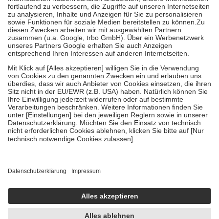
Diese Regeln gelten grundsätzlich auch für Online-Apotheken.
Bei Heilmitteln und häuslicher Krankenpflege beträgt die
Zuzahlung zehn Prozent der Kosten sowie zehn Euro je
Verordnung.
Um das Engagement der Versicherten für ihre eigene Gesundheit zu
stärken und die besondere Stellung der Familie zu unterstützen,
fallen
keine Zuzahlungen
an bei:
• Kindern und Jugendlichen bis zum vollendeten 18. Lebensjahr
mit Ausnahme der Fahrkosten
• Untersuchungen zur Vorsorge und Früherkennung, die von der
GKV getragen werden
• empfohlenen Schutzimpfungen
• Harn- und Blutteststreifen
Wir nutzen Trusted Shops als unabhängigen Dienstleister für die
Einholung von Bewertungen. Trusted Shops hat Maßnahmen
getroffen, um sicherzustellen, dass es sich um echte Bewertungen
handelt. Mehr Informationen findest du hier:
https://help.etrusted.com/hc/de/articles/4419944605341
Einige Bilder und Inhalte wurden unter Zuhilfenahme künstlicher
Intelligenz erstellt.