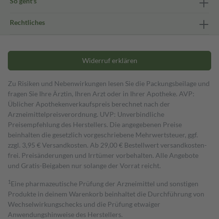
So geht's
Rechtliches
Widerruf erklären
Zu Risiken und Nebenwirkungen lesen Sie die Packungsbeilage und
fragen Sie Ihre Ärztin, Ihren Arzt oder in Ihrer Apotheke. AVP:
Üblicher Apothekenverkaufspreis berechnet nach der
Arzneimittelpreisverordnung. UVP: Unverbindliche
Preisempfehlung des Herstellers. Die angegebenen Preise
beinhalten die gesetzlich vorgeschriebene Mehrwertsteuer, ggf.
zzgl. 3,95 € Versandkosten. Ab 29,00 € Bestell­wert versand­kosten­
frei. Preisänderungen und Irrtümer vorbehalten. Alle Angebote
und Gratis-Beigaben nur solange der Vorrat reicht.
1
Eine pharmazeutische Prüfung der Arzneimittel und sonstigen
Produkte in deinem Warenkorb beinhaltet die Durchführung von
Wechselwirkungschecks und die Prüfung etwaiger
Anwendungshinweise des Herstellers.