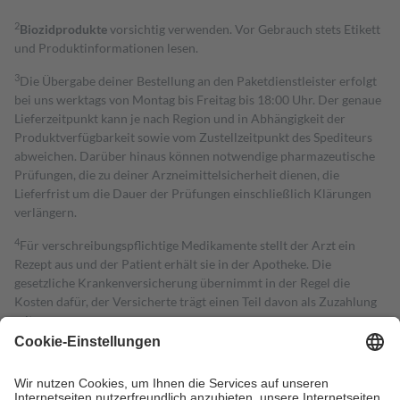
2
Biozidprodukte
vorsichtig verwenden. Vor Gebrauch stets Etikett
und Produktinformationen lesen.
3
Die Übergabe deiner Bestellung an den Paketdienstleister erfolgt
bei uns werktags von Montag bis Freitag bis 18:00 Uhr. Der genaue
Lieferzeitpunkt kann je nach Region und in Abhängigkeit der
Produktverfügbarkeit sowie vom Zustellzeitpunkt des Spediteurs
abweichen. Darüber hinaus können notwendige pharmazeutische
Prüfungen, die zu deiner Arzneimittelsicherheit dienen, die
Lieferfrist um die Dauer der Prüfungen einschließlich Klärungen
verlängern.
4
Für verschreibungspflichtige Medikamente stellt der Arzt ein
Rezept aus und der Patient erhält sie in der Apotheke. Die
gesetzliche Krankenversicherung übernimmt in der Regel die
Kosten dafür, der Versicherte trägt einen Teil davon als Zuzahlung
mit.
Grundsätzlich leisten Mitglieder Zuzahlungen in Höhe von zehn
Prozent des Abgabepreises,
mindestens
jedoch
fünf Euro
und
höchstens zehn Euro.
Es sind jedoch nie mehr als die tatsächlichen
Kosten der Leistung zu entrichten.