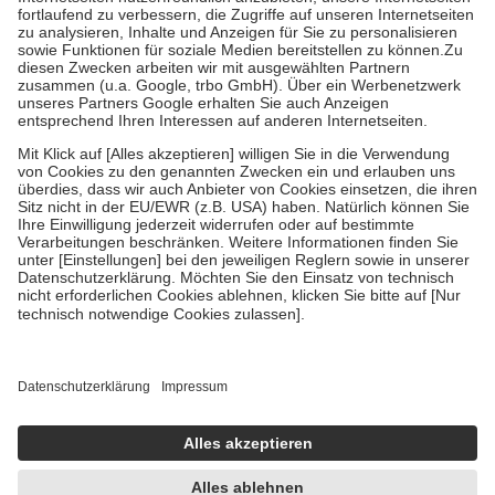
Diese Regeln gelten grundsätzlich auch für Online-Apotheken.
Bei Heilmitteln und häuslicher Krankenpflege beträgt die
Zuzahlung zehn Prozent der Kosten sowie zehn Euro je
Verordnung.
Um das Engagement der Versicherten für ihre eigene Gesundheit zu
stärken und die besondere Stellung der Familie zu unterstützen,
fallen
keine Zuzahlungen
an bei:
• Kindern und Jugendlichen bis zum vollendeten 18. Lebensjahr
mit Ausnahme der Fahrkosten
• Untersuchungen zur Vorsorge und Früherkennung, die von der
GKV getragen werden
• empfohlenen Schutzimpfungen
• Harn- und Blutteststreifen
Wir nutzen Trusted Shops als unabhängigen Dienstleister für die
Einholung von Bewertungen. Trusted Shops hat Maßnahmen
getroffen, um sicherzustellen, dass es sich um echte Bewertungen
handelt. Mehr Informationen findest du hier:
https://help.etrusted.com/hc/de/articles/4419944605341
Einige Bilder und Inhalte wurden unter Zuhilfenahme künstlicher
Intelligenz erstellt.