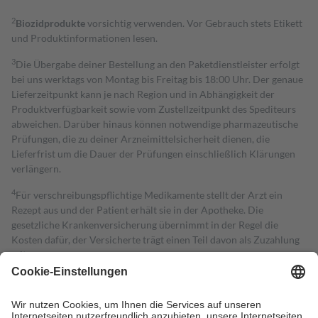
2
Biozidprodukte
vorsichtig verwenden. Vor Gebrauch stets Etikett
und Produktinformationen lesen.
3
Die Übergabe deiner Bestellung an den Paketdienstleister erfolgt
bei uns werktags von Montag bis Freitag bis 18:00 Uhr. Der genaue
Lieferzeitpunkt kann je nach Region und in Abhängigkeit der
Produktverfügbarkeit sowie vom Zustellzeitpunkt des Spediteurs
abweichen. Darüber hinaus können notwendige pharmazeutische
Prüfungen, die zu deiner Arzneimittelsicherheit dienen, die
Lieferfrist um die Dauer der Prüfungen einschließlich Klärungen
verlängern.
4
Für verschreibungspflichtige Medikamente stellt der Arzt ein
Rezept aus und der Patient erhält sie in der Apotheke. Die
gesetzliche Krankenversicherung übernimmt in der Regel die
Kosten dafür, der Versicherte trägt einen Teil davon als Zuzahlung
mit.
Grundsätzlich leisten Mitglieder Zuzahlungen in Höhe von zehn
Prozent des Abgabepreises,
mindestens
jedoch
fünf Euro
und
höchstens zehn Euro.
Es sind jedoch nie mehr als die tatsächlichen
Kosten der Leistung zu entrichten.