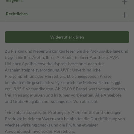
So geht's
Rechtliches
Widerruf erklären
Zu Risiken und Nebenwirkungen lesen Sie die Packungsbeilage und
fragen Sie Ihre Ärztin, Ihren Arzt oder in Ihrer Apotheke. AVP:
Üblicher Apothekenverkaufspreis berechnet nach der
Arzneimittelpreisverordnung. UVP: Unverbindliche
Preisempfehlung des Herstellers. Die angegebenen Preise
beinhalten die gesetzlich vorgeschriebene Mehrwertsteuer, ggf.
zzgl. 3,95 € Versandkosten. Ab 29,00 € Bestell­wert versand­kosten­
frei. Preisänderungen und Irrtümer vorbehalten. Alle Angebote
und Gratis-Beigaben nur solange der Vorrat reicht.
1
Eine pharmazeutische Prüfung der Arzneimittel und sonstigen
Produkte in deinem Warenkorb beinhaltet die Durchführung von
Wechselwirkungschecks und die Prüfung etwaiger
Anwendungshinweise des Herstellers.